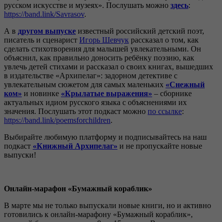
русском искусстве и музеях». Послушать можно
здесь
:
https://band.link/Savrasov
.
А в
другом выпуске
известный российский детский поэт,
писатель и сценарист
Игорь Шевчук
рассказал о том, как
сделать стихотворения для малышей увлекательными. Он
объяснил, как правильно доносить ребёнку поэзию, как
увлечь детей стихами и рассказал о своих книгах, вышедших
в издательстве «Архипелаг»: задорном детективе с
увлекательным сюжетом для самых маленьких
«Снежный
ком»
и новинке
«Крылатые выражения»
– сборнике
актуальных идиом русского языка с объяснениями их
значения. Послушать этот подкаст можно
по ссылке
:
https://band.link/poemsforchildren
.
Выбирайте любимую платформу и подписывайтесь на наш
подкаст
«Книжный Архипелаг»
и не пропускайте новые
выпуски!
Онлайн-марафон
«Бумажный кораблик»
В марте мы не только выпускали новые книги, но и активно
готовились к онлайн-марафону «Бумажный кораблик»,