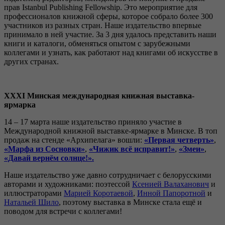
прав Istanbul Publishing Fellowship. Это мероприятие для
профессионалов книжной сферы, которое собрало более 300
участников из разных стран. Наше издательство впервые
принимало в ней участие. За 3 дня удалось представить наши
книги и каталоги, обменяться опытом с зарубежными
коллегами и узнать, как работают над книгами об искусстве в
других странах.
XX
Х
I Минская международная книжная выставка-
ярмарка
14 – 17 марта наше издательство приняло участие в
Международной книжной выставке-ярмарке в Минске. В топ
продаж на стенде «Архипелага» вошли:
«Первая четверть»
,
«Марфа из Сосновки»
,
«Чижик всё исправит!»
,
«Змеи»
,
«Давай вернём солнце!».
Наше издательство уже давно сотрудничает с белорусскими
авторами и художниками: поэтессой
Ксенией
Валаханович
и
иллюстраторами
Марией
Коротаевой
,
Инной
Папоротной
и
Натальей Шило
, поэтому выставка в Минске стала ещё и
поводом для встречи с коллегами!