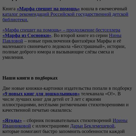
Книга
«Марфа спешит на помощь»
вошла в ежемесячный
каталог рекомендаций Российской государственной детской
библиотеки.
«Марфа спешит на помощь» – продолжение бестселлера
«Марфа из Сосновки»
. Во второй книге из серии
Нины
Павловой
– новые приключения фантазёрки Марфы и её
маленького свинячьего ледокола «Бесстрашный», истории,
полные доброго юмора и вызывающие слёзы смеха и
умиления.
Наши книги в подборках
Две новые книжки-картонки издательства попали в подборку
«9 новых книг для дошкольников»
телеканала «О!». В
числе лучших книг для детей от 3 лет с яркими
иллюстрациями, весёлыми ритмичными стихотворениями и
качественной печатью оказались:
«Ягоды»
– сборник познавательных стихотворений
Ирины
Иванниковой
с иллюстрациями
Дарьи
Беклемешевой
,
которые помогают быстро запомнить особенности каждой