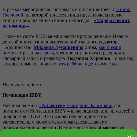
В рамках мероприятия состоялась и онлайн-встреча с
Ниной
Павлов
ой
,
на которой писательница презентовала новую
книгу о приключениях свинки-непоседы –
«Марфа спешит
на помощь»
.
Также на сайте РГДБ можно найти приуроченные к Неделе
детской книги записи выступлений главного редактора
«Архипелага»
Михаила
Лукашевича
о том,
как поэзия
помогает развивать речь
, тренировать память и расширять
словарный запас, и редактора
Людмилы Хорешко
– о книгах,
которые помогут
подготовить ребёнка к детскому
саду
.
Источник: rgdb.ru
Номинация
IBBY
Научный комикс
«Аллерген»
Екатерины Климовой
стал
номинантом Коллекции IBBY – выдающихся книг для детей и
подростков с ОВЗ. Это познавательный детектив с
увлекательным сюжетом, который рассказывает о
происхождении аллергии. В книге доступно объясняются
факты об аллергии, проверенные известным аллергологом-