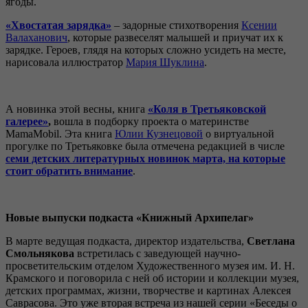
ягоды.
«Хвостатая зарядка»
– задорные стихотворения
Ксении
Валаханович
, которые развеселят малышей и приучат их к
зарядке. Героев, глядя на которых сложно усидеть на месте,
нарисовала иллюстратор
Мария Шуклина
.
А новинка этой весны, книга
«Коля в Третьяковской
галерее»
,
вошла в подборку проекта о материнстве
MamaMobil. Эта книга
Юлии Кузнецовой
о виртуальной
прогулке по Третьяковке была отмечена редакцией в числе
семи
детских литературных новинок марта, на которые
стоит обратить внимание
.
Новые выпуски подкаста «Книжный Архипелаг»
В марте ведущая подкаста, директор издательства,
Светлана
Смольнякова
встретилась с заведующей научно-
просветительским отделом Художественного музея им. И. Н.
Крамского и поговорила с ней об истории и коллекции музея,
детских программах, жизни, творчестве и картинах Алексея
Саврасова. Это уже вторая встреча из нашей серии «Беседы о