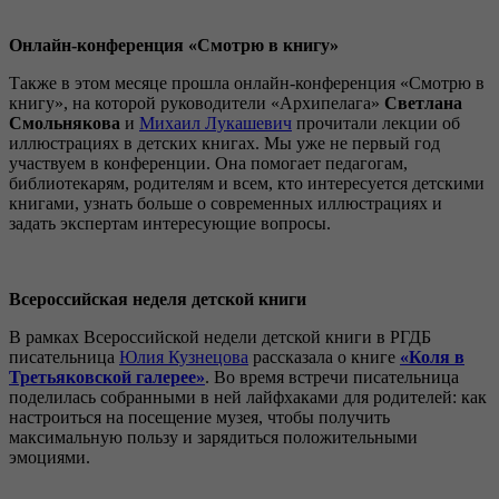
О
нлайн-конференция «Смотрю в книгу»
Также в этом месяце прошла онлайн-конференция «Смотрю в
книгу», на которой руководители «Архипелага»
Светлана
Смольнякова
и
Михаил Лукашевич
прочитали лекции об
иллюстрациях в детских книгах. Мы уже не первый год
участвуем в конференции. Она помогает педагогам,
библиотекарям, родителям и всем, кто интересуется детскими
книгами, узнать больше о современных иллюстрациях и
задать экспертам интересующие вопросы.
Всероссийск
ая неделя
детск
ой
книг
и
В рамках Всероссийской недели детской книги в РГДБ
писательница
Юлия Кузнецова
рассказала о книге
«Коля в
Третьяковской галерее»
. Во время встречи писательница
поделилась собранными в ней лайфхаками для родителей: как
настроиться на посещение музея, чтобы получить
максимальную пользу и зарядиться положительными
эмоциями.