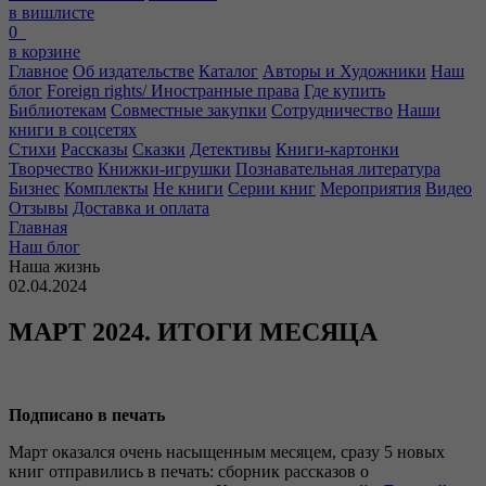
в вишлисте
0
в корзине
Главное
Об издательстве
Каталог
Авторы и Художники
Наш
блог
Foreign rights/ Иностранные права
Где купить
Библиотекам
Совместные закупки
Сотрудничество
Наши
книги в соцсетях
Стихи
Рассказы
Сказки
Детективы
Книги-картонки
Творчество
Книжки-игрушки
Познавательная литература
Бизнес
Комплекты
Не книги
Серии книг
Мероприятия
Видео
Отзывы
Доставка и оплата
Главная
Наш блог
Наша жизнь
02.04.2024
МАРТ 2024. ИТОГИ МЕСЯЦА
Подписано в печать
Март оказался очень насыщенным месяцем, сразу 5 новых
книг отправились в печать: сборник рассказов о