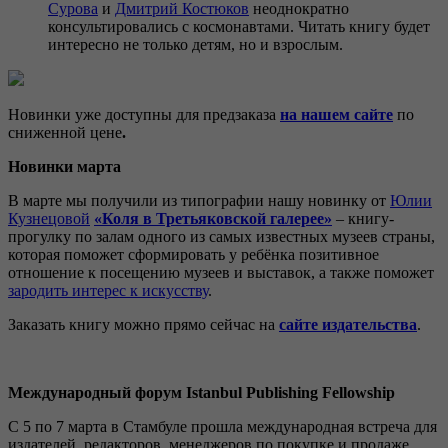
Сурова
и
Дмитрий Костюков
неоднократно
консультировались с космонавтами. Читать книгу будет
интересно не только детям, но и взрослым.
Новинки уже доступны для предзаказа
на
нашем
сайте
по
сниженной цене
.
Новинки марта
В марте мы получили из типографии нашу новинку от
Юлии
Кузнецовой
«Коля в Третьяковской галерее»
– книгу-
прогулку по залам одного из самых известных музеев страны,
которая поможет сформировать у ребёнка позитивное
отношение к посещению музеев и выставок, а также поможет
зародить интерес к искусству
.
Заказать книгу можно прямо сейчас на
сайте издательства
.
Международный
форум
Istanbul
Publishing
Fellowship
С 5 по 7 марта в Стамбуле прошла международная встреча для
издателей, редакторов, менеджеров по покупке и продаже