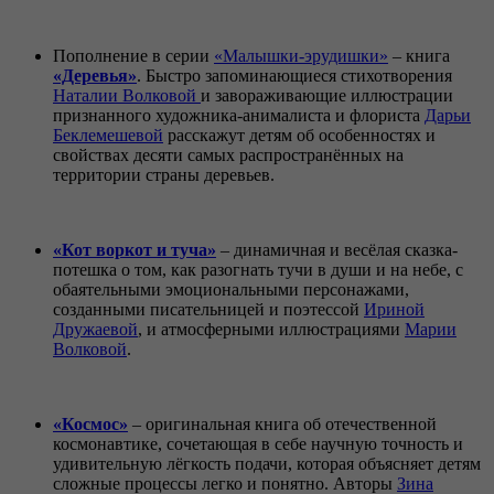
Пополнение в серии
«Малышки-эрудишки»
– книга
«Деревья»
. Быстро запоминающиеся стихотворения
Наталии Волковой
и завораживающие иллюстрации
признанного художника-анималиста и флориста
Дарьи
Беклемешевой
расскажут детям об особенностях и
свойствах десяти самых распространённых на
территории страны деревьев.
«Кот
воркот
и туча»
– динамичная и весёлая сказка-
потешка о том, как разогнать тучи в души и на небе, с
обаятельными эмоциональными персонажами,
созданными писательницей и поэтессой
Ириной
Дружаевой
, и атмосферными иллюстрациями
Марии
Волковой
.
«Космос»
– оригинальная книга об отечественной
космонавтике, сочетающая в себе научную точность и
удивительную лёгкость подачи, которая объясняет детям
сложные процессы легко и понятно. Авторы
Зина