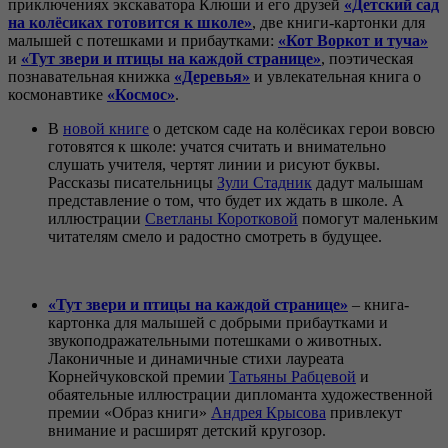
приключениях экскаватора Клюши и его друзей
«Детский сад
на колёсиках готовится к школе»
, две книги-картонки для
малышей с потешками и прибаутками:
«Кот Воркот и туча»
и
«Тут звери и птицы на каждой странице»
, поэтическая
познавательная книжка
«Деревья»
и увлекательная книга о
космонавтике
«Космос»
.
В
новой книге
о детском саде на колёсиках герои вовсю
готовятся к школе: учатся считать и внимательно
слушать учителя, чертят линии и рисуют буквы.
Рассказы писательницы
Зули
Стадник
дадут малышам
представление о том, что будет их ждать в школе. А
иллюстрации
Светланы Коротковой
помогут маленьким
читателям смело и радостно смотреть в будущее.
«Тут звери и птицы на каждой странице»
– книга-
картонка для малышей с добрыми прибаутками и
звукоподражательными потешками о животных.
Лаконичные и динамичные стихи лауреата
Корнейчуковской премии
Татьяны
Рабцевой
и
обаятельные иллюстрации дипломанта художественной
премии «Образ книги»
Андрея Крысова
привлекут
внимание и расширят детский кругозор.