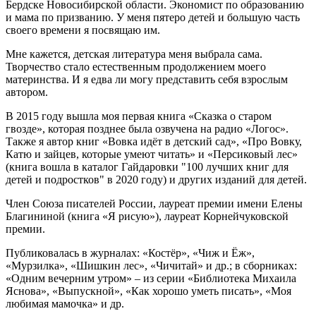
Бердске Новосибирской области. Экономист по образованию
и мама по призванию. У меня пятеро детей и большую часть
своего времени я посвящаю им.
Мне кажется, детская литература меня выбрала сама.
Творчество стало естественным продолжением моего
материнства. И я едва ли могу представить себя взрослым
автором.
В 2015 году вышла моя первая книга «Сказка о старом
гвозде», которая позднее была озвучена на радио «Логос».
Также я автор книг «Вовка идёт в детский сад», «Про Вовку,
Катю и зайцев, которые умеют читать» и «Персиковый лес»
(книга вошла в каталог Гайдаровки "100 лучших книг для
детей и подростков" в 2020 году) и других изданий для детей.
Член Союза писателей России, лауреат премии имени Елены
Благининой (книга «Я рисую»), лауреат Корнейчуковской
премии.
Публиковалась в журналах: «Костёр», «Чиж и Ёж»,
«Мурзилка», «Шишкин лес», «Чичитай» и др.; в сборниках:
«Одним вечерним утром» – из серии «Библиотека Михаила
Яснова», «Выпускной», «Как хорошо уметь писать», «Моя
любимая мамочка» и др.