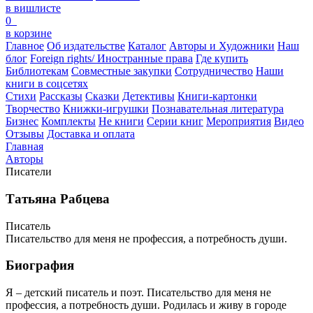
в вишлисте
0
в корзине
Главное
Об издательстве
Каталог
Авторы и Художники
Наш
блог
Foreign rights/ Иностранные права
Где купить
Библиотекам
Совместные закупки
Сотрудничество
Наши
книги в соцсетях
Стихи
Рассказы
Сказки
Детективы
Книги-картонки
Творчество
Книжки-игрушки
Познавательная литература
Бизнес
Комплекты
Не книги
Серии книг
Мероприятия
Видео
Отзывы
Доставка и оплата
Главная
Авторы
Писатели
Татьяна Рабцева
Писатель
Писательство для меня не профессия, а потребность души.
Биография
Я – детский писатель и поэт. Писательство для меня не
профессия, а потребность души. Родилась и живу в городе