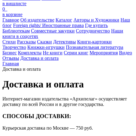
в вишлисте
0
в корзине
Главное
Об издательстве
Каталог
Авторы и Художники
Наш
блог
Foreign rights/ Иностранные права
Где купить
Библиотекам
Совместные закупки
Сотрудничество
Наши
книги в соцсетях
Стихи
Рассказы
Сказки
Детективы
Книги-картонки
Творчество
Книжки-игрушки
Познавательная литература
Бизнес
Комплекты
Не книги
Серии книг
Мероприятия
Видео
Отзывы
Доставка и оплата
Главная
Доставка и оплата
Доставка и оплата
Интернет-магазин издательства «Архипелаг» осуществляет
доставку по всей России и в другие государства.
СПОСОБЫ ДОСТАВКИ:
Курьерская доставка по Москве — 750 руб.