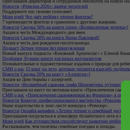
Приглашаем директоров и сотрудников библиотек на новую он
Новости
«Ревизор-2026»: выбор читателей
Поддержите нас своими голосами!
Море идей
Что даёт ребёнку чтение фэнтези?
7 преимуществ фэнтези в сравнении с другими жанрами.
Новости
Скидка 50% на книги серии «Великолепная десятка»!
Акция в честь Международного дня змеи.
Новости
Скидка 50% на книги Нины Павловой!
Акция в честь дня рождения писательницы.
Подкаст
Летнее чтение без принуждения
Новый выпуск подкаста «Книжный Архипелаг» с Еленой Ква
Подборки
Лучшие книги для юных натуралистов
Познавательные и художественные издания о природе для ребят
СМИ о нас
15 книг на лето, которые читаются взахлёб: подбо
Новости
Скидка 50% на книгу «Аллерген»!
Акция ко Дню борьбы с аллергией.
Новости
«Волшебный саквояж графа Шереметева: путешествие
Приглашаем на квест по мотивам книги «Приключения саквоя
СМИ о нас
«Приключения саквояжников во Франции» в подбор
Новости
Конкурс профессионального мастерства «Ревизор-202
Наше издательство в лонг-листе конкурса «Ревизор».
Новости
Онлайн-марафон «Летнее чтение и семейный досуг»
Приглашаем погрузиться в атмосферу беззаботного лета и прове
Море идей
Как путешествия способствуют развитию ребёнка?
Рассказываем, чем полезны семейные поездки и походы.