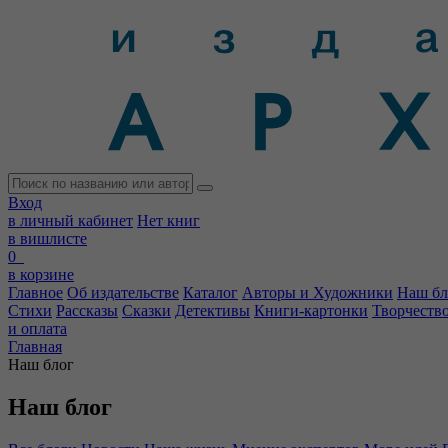
Вход
в личный кабинет
Нет книг
в вишлисте
0
в корзине
Главное
Об издательстве
Каталог
Авторы и Художники
Наш бл
Стихи
Рассказы
Сказки
Детективы
Книги-картонки
Творчеств
и оплата
Главная
Наш блог
Наш блог