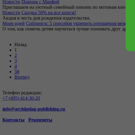
Новости
Пикник с Марфой
Приглашаем на уютный семейный пикник по мотивам книги «
Новости
Скидка 50% на все книги!
Акция в честь дня рождения издательства.
Море идей
Сиблинги: 5 способов укрепить отношения между б
О том, как помочь детям научиться лучше понимать друг друга 
Назад
1
2
3
4
58
Вперед
Телефон редакции:
+7 (495) 414-30-20
info@archipelag-publishing.ru
Контакты
Реквизиты