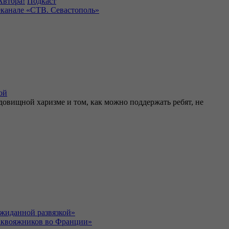
Автора!
Подкаст
канале «СТВ. Севастополь»
ой
довищной харизме и том, как можно поддержать ребят, не
ожиданной развязкой»
саквояжников во Франции»