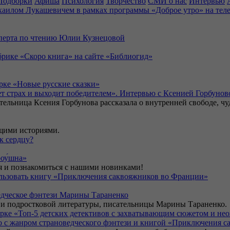
Подборки
Афиша
Психология
Творчество
СМИ о нас
Интервью
аилом Лукашевичем в рамках программы «Доброе утро» на теле
сперта по чтению Юлии Кузнецовой
убрике «Скоро книга» на сайте «Библиогид»
ке «Новые русские сказки»
ает страх и выходит победителем». Интервью с Ксенией Горбунов
тельница Ксения Горбунова рассказала о внутренней свободе, чу
ющими историями.
к сердцу?
оу́шна»
я и познакомиться с нашими новинками!
пользовать книгу «Приключения саквояжников во Франции»
.
дческое фэнтези Марины Тараненко
й и подростковой литературы, писательницы Марины Тараненко.
орке «Топ-5 детских детективов с захватывающим сюжетом и не
о с жанром страноведческого фэнтези и книгой «Приключения 