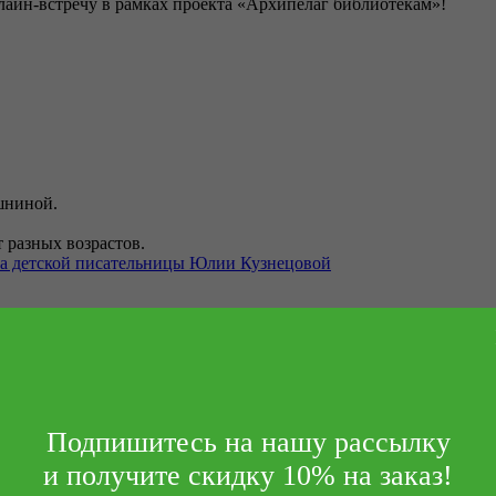
лайн-встречу в рамках проекта «Архипелаг библиотекам»!
шниной.
 разных возрастов.
рка детской писательницы Юлии Кузнецовой
 по Европе в Кускове»
жников во Франции».
ке «Лучшие книжки июня для детей и подростков»
6»
Подпишитесь на нашу рассылку
сти время с пользой!
и получите скидку 10% на заказ!