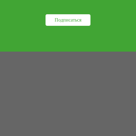
Марфа из Сосновки»!
Подписаться
ратьями и сёстрами
и работать в команде.