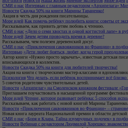
Все блоги
Новости
Наша жизнь
Мнение экспертов
Море идей
СМИ о нас
Интервью с главным редактором «Архипелага» Мих
Новости
Скидка 50% на книги Марины Тараненко!
Акция в честь дня рождения писательницы.
Море идей
Как помочь ребёнку полюбить книги: советы от эк
Рассказываем, как привить детям любовь к чтению.
СМИ о нас
«Дело о семи хвостах и одной когтистой лапе» в р
Море идей
Зачем детям проводить время в деревне?
Рассказываем, чем полезен деревенский досуг.
СМИ о нас
«Приключения саквояжников во Франции» в подбор
Интервью
«Дети любят бояться, любят, когда герой преодолев
Автор книги «Нужно просто зарычать», известная детская писа
вписывающихся в коллектив.
Новости
Скидка 50% на книги для любителей творчества!
Акция на книги с творческими мастер-классами и вдохновля
Психология
Что делать, если ребёнок воспринимает всё близко 
5 советов родителям чувствительных детей.
Новости
«Архипелаг» на Смоленском книжном фестивале «Гор
Приглашаем поучаствовать в насыщенной программе фестивал
Море идей
Чтение, которое развивает ребёнка: 5 способов ис
Рассказываем, как работать с новой книгой Марины Тараненко
Новости
«Приключения саквояжников во Франции» – странове
Новая книга лауреата Национальной премии в области детско
СМИ о нас
«Боря и Клара. Тайна изумрудных лодочек» в подб
Новости
Вебинар с редактором Людмилой Хорешко: знакомств