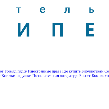
ог
Foreign rights/ Иностранные права
Где купить
Библиотекам
Со
о
Книжки-игрушки
Познавательная литература
Бизнес
Комплект