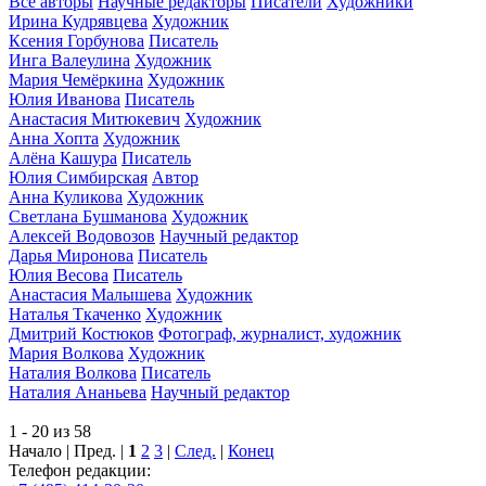
Все авторы
Научные редакторы
Писатели
Художники
Ирина Кудрявцева
Художник
Ксения Горбунова
Писатель
Инга Валеулина
Художник
Мария Чемёркина
Художник
Юлия Иванова
Писатель
Анастасия Митюкевич
Художник
Анна Хопта
Художник
Алёна Кашура
Писатель
Юлия Симбирская
Автор
Анна Куликова
Художник
Светлана Бушманова
Художник
Алексей Водовозов
Научный редактор
Дарья Миронова
Писатель
Юлия Весова
Писатель
Анастасия Малышева
Художник
Наталья Ткаченко
Художник
Дмитрий Костюков
Фотограф, журналист, художник
Мария Волкова
Художник
Наталия Волкова
Писатель
Наталия Ананьева
Научный редактор
1 - 20 из 58
Начало | Пред. |
1
2
3
|
След.
|
Конец
Телефон редакции: