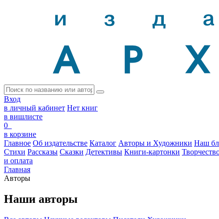
Вход
в личный кабинет
Нет книг
в вишлисте
0
в корзине
Главное
Об издательстве
Каталог
Авторы и Художники
Наш бл
Стихи
Рассказы
Сказки
Детективы
Книги-картонки
Творчеств
и оплата
Главная
Авторы
Наши авторы