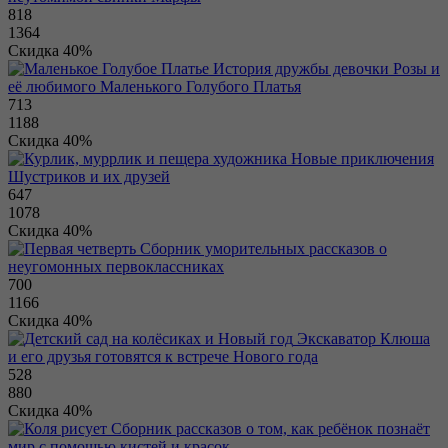
818
1364
Скидка 40%
История дружбы девочки Розы и
её любимого Маленького Голубого Платья
713
1188
Скидка 40%
Новые приключения
Шустриков и их друзей
647
1078
Скидка 40%
Сборник уморительных рассказов о
неугомонных первоклассниках
700
1166
Скидка 40%
Экскаватор Клюша
и его друзья готовятся к встрече Нового года
528
880
Скидка 40%
Сборник рассказов о том, как ребёнок познаёт
мир с помощью кистей и красок