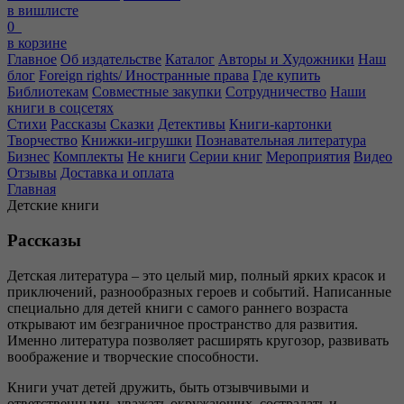
в вишлисте
0
в корзине
Главное
Об издательстве
Каталог
Авторы и Художники
Наш
блог
Foreign rights/ Иностранные права
Где купить
Библиотекам
Совместные закупки
Сотрудничество
Наши
книги в соцсетях
Стихи
Рассказы
Сказки
Детективы
Книги-картонки
Творчество
Книжки-игрушки
Познавательная литература
Бизнес
Комплекты
Не книги
Серии книг
Мероприятия
Видео
Отзывы
Доставка и оплата
Главная
Детские книги
Рассказы
Детская литература – это целый мир, полный ярких красок и
приключений, разнообразных героев и событий. Написанные
специально для детей книги с самого раннего возраста
открывают им безграничное пространство для развития.
Именно литература позволяет расширять кругозор, развивать
воображение и творческие способности.
Книги учат детей дружить, быть отзывчивыми и
ответственными, уважать окружающих, сострадать и