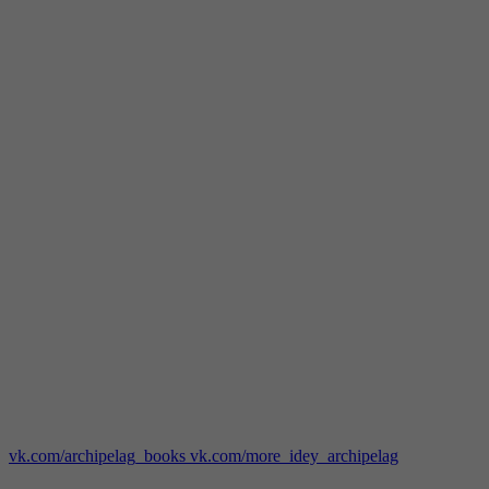
vk.com/archipelag_books
vk.com/more_idey_archipelag