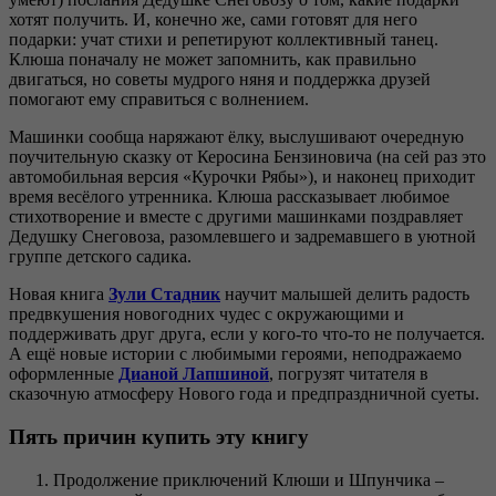
хотят получить. И, конечно же, сами готовят для него
подарки: учат стихи и репетируют коллективный танец.
Клюша поначалу не может запомнить, как правильно
двигаться, но советы мудрого няня и поддержка друзей
помогают ему справиться с волнением.
Машинки сообща наряжают ёлку, выслушивают очередную
поучительную сказку от Керосина Бензиновича (на сей раз это
автомобильная версия «Курочки Рябы»), и наконец приходит
время весёлого утренника. Клюша рассказывает любимое
стихотворение и вместе с другими машинками поздравляет
Дедушку Снеговоза, разомлевшего и задремавшего в уютной
группе детского садика.
Новая книга
Зули Стадник
научит малышей делить радость
предвкушения новогодних чудес с окружающими и
поддерживать друг друга, если у кого-то что-то не получается.
А ещё новые истории с любимыми героями, неподражаемо
оформленные
Дианой Лапшиной
, погрузят читателя в
сказочную атмосферу Нового года и предпраздничной суеты.
Пять причин купить эту книгу
Продолжение приключений Клюши и Шпунчика –