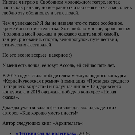
Иногда я играю в Свободном молодёжном театре, не так
часто, как раньше, но все равно считаю себя его частью, очень
люблю эту обстановку и этих людей.
Чем я увлекаюсь? Я бы не назвала что-то такое особенное,
кроме йоги и писательства. Хотя люблю многое, вроде шитья
(половина моей одежды и рюкзаков сшита мной самой),
танцев, рисования, спорта, велопрогулок, путешествий,
этнических фестивалей.
Но это все не всерьез, наверное :)
У меня есть дочка, её зовут Ассоль, ей сейчас пять лет.
В 2017 году я стала победителем международного конкурса
«Корнейчуковская премия» (номинация «Проза для среднего
и старшего возраста») и получила диплом Гайдаровского
конкурса, а в 2018 одержала победу в конкурсе «Новая
сказка».
Дважды участвовала в фестивале для молодых детских
авторов «Как хорошо уметь писать!»
Автор следующих книг «Архипелага»:
«Детский сад на колёсиках»
,
2019;