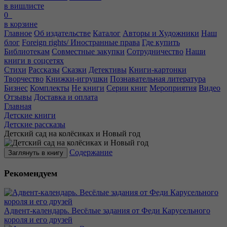
в вишлисте
0
в корзине
Главное
Об издательстве
Каталог
Авторы и Художники
Наш
блог
Foreign rights/ Иностранные права
Где купить
Библиотекам
Совместные закупки
Сотрудничество
Наши
книги в соцсетях
Стихи
Рассказы
Сказки
Детективы
Книги-картонки
Творчество
Книжки-игрушки
Познавательная литература
Бизнес
Комплекты
Не книги
Серии книг
Мероприятия
Видео
Отзывы
Доставка и оплата
Главная
Детские книги
Детские рассказы
Детский сад на колёсиках и Новый год
Содержание
Заглянуть в книгу
Рекомендуем
Адвент-календарь. Весёлые задания от Феди Карусельного
короля и его друзей