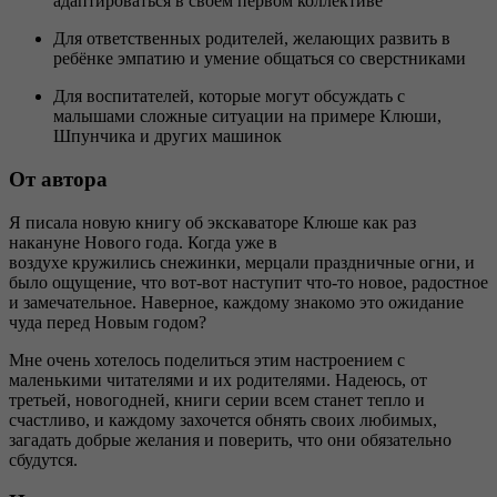
адаптироваться в своём первом коллективе
Для ответственных родителей, желающих развить в
ребёнке эмпатию и умение общаться со сверстниками
Для воспитателей, которые могут обсуждать с
малышами сложные ситуации на примере Клюши,
Шпунчика и других машинок
От автора
Я писала новую книгу об экскаваторе Клюше как раз
накануне Нового года. Когда уже в
воздухе кружились снежинки, мерцали праздничные огни, и
было ощущение, что вот-вот наступит что-то новое, радостное
и замечательное. Наверное, каждому знакомо это ожидание
чуда перед Новым годом?
Мне очень хотелось поделиться этим настроением с
маленькими читателями и их родителями. Надеюсь, от
третьей, новогодней, книги серии всем станет тепло и
счастливо, и каждому захочется обнять своих любимых,
загадать добрые желания и поверить, что они обязательно
сбудутся.