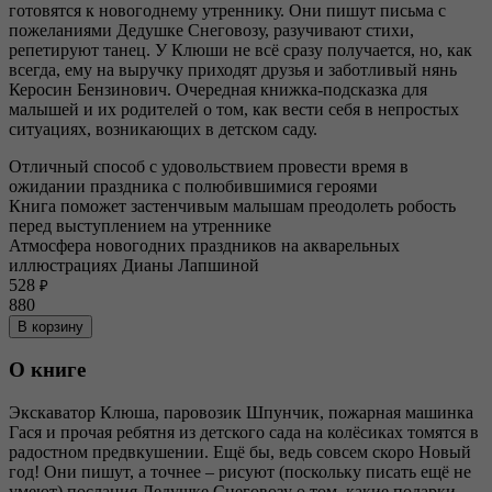
готовятся к новогоднему утреннику. Они пишут письма с
пожеланиями Дедушке Снеговозу, разучивают стихи,
репетируют танец. У Клюши не всё сразу получается, но, как
всегда, ему на выручку приходят друзья и заботливый нянь
Керосин Бензинович. Очередная книжка-подсказка для
малышей и их родителей о том, как вести себя в непростых
ситуациях, возникающих в детском саду.
Отличный способ с удовольствием провести время в
ожидании праздника с полюбившимися героями
Книга поможет застенчивым малышам преодолеть робость
перед выступлением на утреннике
Атмосфера новогодних праздников на акварельных
иллюстрациях Дианы Лапшиной
528
₽
880
В корзину
О книге
Экскаватор Клюша, паровозик Шпунчик, пожарная машинка
Гася и прочая ребятня из детского сада на колёсиках томятся в
радостном предвкушении. Ещё бы, ведь совсем скоро Новый
год! Они пишут, а точнее – рисуют (поскольку писать ещё не
умеют) послания Дедушке Снеговозу о том, какие подарки