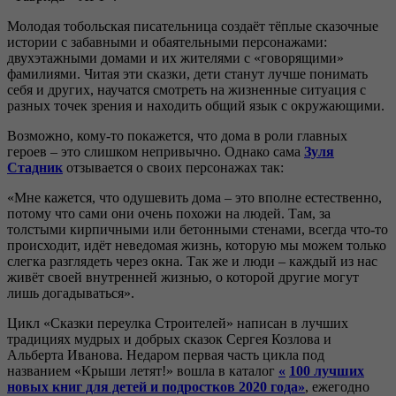
Молодая тобольская писательница создаёт тёплые сказочные
истории с забавными и обаятельными персонажами:
двухэтажными домами и их жителями с «говорящими»
фамилиями. Читая эти сказки, дети станут лучше понимать
себя и других, научатся смотреть на жизненные ситуация с
разных точек зрения и находить общий язык с окружающими.
Возможно, кому-то покажется, что дома в роли главных
героев – это слишком непривычно. Однако сама
Зуля
Стадник
отзывается о своих персонажах так:
«Мне кажется, что одушевить дома – это вполне естественно,
потому что сами они очень похожи на людей. Там, за
толстыми кирпичными или бетонными стенами, всегда что-то
происходит, идёт неведомая жизнь, которую мы можем только
слегка разглядеть через окна. Так же и люди – каждый из нас
живёт своей внутренней жизнью, о которой другие могут
лишь догадываться».
Цикл «Сказки переулка Строителей» написан в лучших
традициях мудрых и добрых сказок Сергея Козлова и
Альберта Иванова. Недаром первая часть цикла под
названием «Крыши летят!» вошла в каталог
«
100 лучших
новых книг для детей и подростков 2020 года
»
, ежегодно