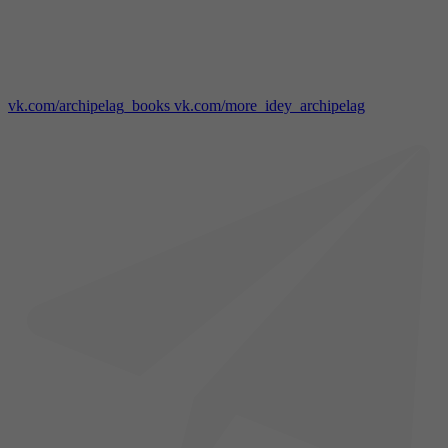
vk.com/archipelag_books
vk.com/more_idey_archipelag