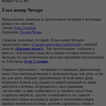
Возраст 6-12 лет
Ёлка номер Четыре
Продолжение забавных и трогательных историй о летающих
домах и их жителях
Автор:
Зуля Стадник
Художник:
Вадим Челак
Сборник сказочных историй «Ёлка номер Четыре»
продолжает цикл
«Сказки переулка Строителей»,
начатый
книгой
«Крыши летят!»
. Эти трогательные, глубокие и
вместе с тем полные озорства и юмора истории написала
молодая, но уже отмеченная многими премиями писательница
из Тобольска
Зуля Стадник
.
Главные герои книги – летающие и говорящие двухэтажные
дома. Они непосредственны и любознательны, как дети, и так
же, как дети, обожают приключения. В этой книге дома
встречают Новый год, играют в хоккей крышкой от люка,
заботятся о котёнке, встречаются с иностранными
«коллегами» и даже избавляются от лишнего веса! Они
ссорятся и мирятся, грустят и влюбляются, но главное –
помогают своим жильцам (а заодно и читателям) понять
важные житейские истины, достичь гармонии с собой и