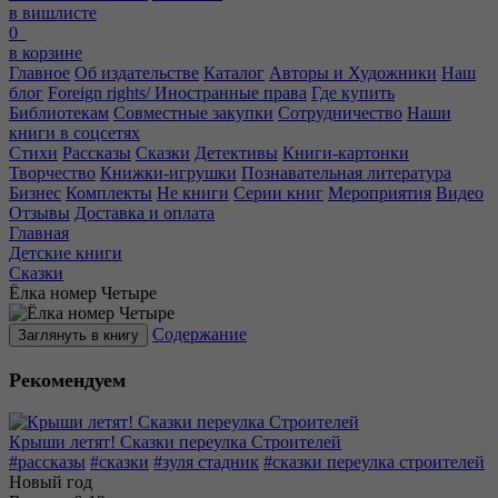
в вишлисте
0
в корзине
Главное
Об издательстве
Каталог
Авторы и Художники
Наш
блог
Foreign rights/ Иностранные права
Где купить
Библиотекам
Совместные закупки
Сотрудничество
Наши
книги в соцсетях
Стихи
Рассказы
Сказки
Детективы
Книги-картонки
Творчество
Книжки-игрушки
Познавательная литература
Бизнес
Комплекты
Не книги
Серии книг
Мероприятия
Видео
Отзывы
Доставка и оплата
Главная
Детские книги
Сказки
Ёлка номер Четыре
Содержание
Заглянуть в книгу
Рекомендуем
Крыши летят! Сказки переулка Строителей
#рассказы
#сказки
#зуля стадник
#сказки переулка строителей
Новый год