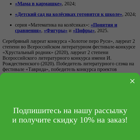
«Мама в кармашке»
, 2024;
«Детский сад на колёсиках готовится к школе»
, 2024;
серия «Математика на колёсиках»:
«Понятия и
сравнения»
,
«Фигуры»
и
«Цифры»
, 2025.
Серебряный лауреат конкурса «Золотое перо Руси», лауреат 2
степени во Всероссийском литературном фестивале-конкурсе
«Хрустальный родник» (2020), лауреат 2 степени
Всероссийского литературного конкурса имени И.
Рождественского (2020). Победитель литературного слэма на
фестивале «Таврида», победитель конкурса проектов
фестиваля «Таврида рядом».
×
Участник творческого форума «Таврида» (2020).
Развернуть описание
Подпишитесь на нашу рассылку
и получите скидку 10% на заказ!
Книги автора
Комплект «Умный малыш»