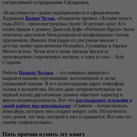
составляемый сотрудниками Гайдаровки.
«Классичность» сказок подчёркивается и оформлением.
Художник
Вадим Челак
, обладатель премии «Лучшие книги
года-2013», проиллюстрировал более 50 детских книг. Его
иллюстрации к роману Даниэля Дефо «Робинзон Крузо» были
отмечены дипломом Международной конфедерации союзов
художников. Именно благодаря его рисункам многие с
детства любят приключения Незнайки, Гулливера и барона
Мюнхгаузена. Челак всего лишь трижды брался за
произведения современных авторов, и одна из них – Зуля
Стадник.
Работы
Вадима Челака
– это изящные акварели с
выразительными персонажами, выполненные в легко
узнаваемой манере. В его иллюстрациях царит атмосфера
сказки и волшебства. На них даже непримечательные на
первый взгляд двухэтажные домики обретают характер и
яркую индивидуальность. Вот что
рассказывает художник о
своей работе над персонажами
: «Главное – почувствовать
атмосферу, которую они создают вокруг себя. Поэтичность
этих домов, тот мир, который в них угадывается. Все они по-
своему очаровательны».
Пять причин купить эту книгу