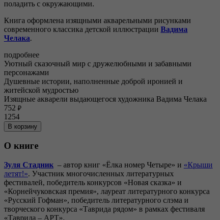
поладить с окружающими.
Книга оформлена изящными акварельными рисунками
современного классика детской иллюстрации
Вадима
Челака
.
подробнее
Уютный сказочный мир с дружелюбными и забавными
персонажами
Душевные истории, наполненные доброй иронией и
житейской мудростью
Изящные акварели выдающегося художника Вадима Челака
752
₽
1254
В корзину
О книге
Зуля Стадник
– автор книг «Ёлка номер Четыре» и
«Крыши
летят!»
. Участник многочисленных литературных
фестивалей, победитель конкурсов «Новая сказка» и
«Корнейчуковская премия», лауреат литературного конкурса
«Русский Гофман», победитель литературного слэма и
творческого конкурса «Таврида рядом» в рамках фестиваля
«Таврида – АРТ».