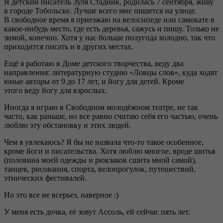
Я детский писатель Зуля Стадник, родилась 7 сентября, живу
в городе Тобольске. Лучше всего мне пишется на улице.
В свободное время я приезжаю на велосипеде или самокате в
какое-нибудь место, где есть деревья, сажусь и пишу. Только не
зимой, конечно. Хотя у нас больше полугода холодно, так что
приходится писать и в других местах.
Ещё я работаю в Доме детского творчества, веду два
направления: литературную студию «Ловцы слов», куда ходят
юные авторы от 9 до 17 лет, и йогу для детей. Кроме
этого веду йогу для взрослых.
Иногда я играю в Свободном молодёжном театре, не так
часто, как раньше, но все равно считаю себя его частью, очень
люблю эту обстановку и этих людей.
Чем я увлекаюсь? Я бы не назвала что-то такое особенное,
кроме йоги и писательства. Хотя люблю многое, вроде шитья
(половина моей одежды и рюкзаков сшита мной самой),
танцев, рисования, спорта, велопрогулок, путешествий,
этнических фестивалей.
Но это все не всерьез, наверное :)
У меня есть дочка, её зовут Ассоль, ей сейчас пять лет.