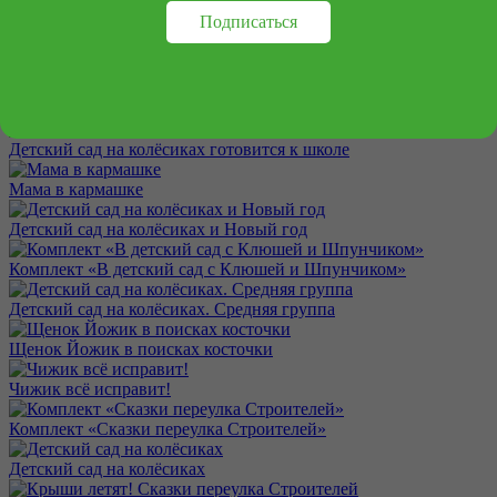
Подписаться
Математика на колёсиках. Цифры
Математика на колёсиках. Фигуры
Математика на колёсиках. Понятия и сравнения
Детский сад на колёсиках готовится к школе
Мама в кармашке
Детский сад на колёсиках и Новый год
Комплект «В детский сад с Клюшей и Шпунчиком»
Детский сад на колёсиках. Средняя группа
Щенок Йожик в поисках косточки
Чижик всё исправит!
Комплект «Сказки переулка Строителей»
Детский сад на колёсиках