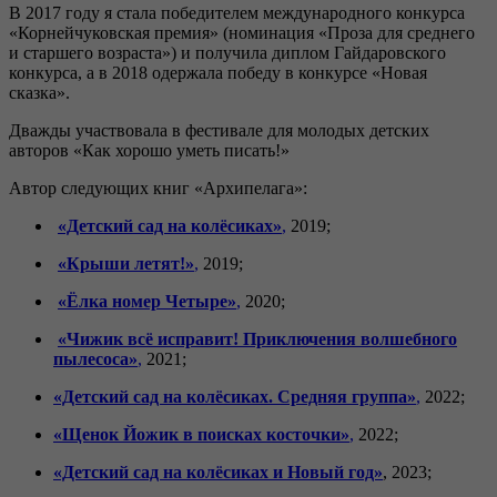
В 2017 году я стала победителем международного конкурса
«Корнейчуковская премия» (номинация «Проза для среднего
и старшего возраста») и получила диплом Гайдаровского
конкурса, а в 2018 одержала победу в конкурсе «Новая
сказка».
Дважды участвовала в фестивале для молодых детских
авторов «Как хорошо уметь писать!»
Автор следующих книг «Архипелага»:
«Детский сад на колёсиках»
,
2019;
«Крыши летят!»
,
2019;
«Ёлка номер Четыре»
,
2020;
«Чижик всё исправит! Приключения волшебного
пылесоса»
,
2021;
«Детский сад на колёсиках. Средняя группа»
,
2022;
«Щенок Йожик в поисках косточки»
,
2022;
«Детский сад на колёсиках и Новый год»
, 2023;