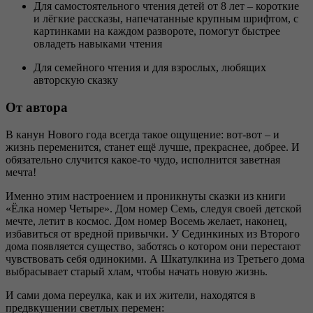
Для самостоятельного чтения детей от 8 лет – короткие
и лёгкие рассказы, напечатанные крупным шрифтом, с
картинками на каждом развороте, помогут быстрее
овладеть навыками чтения
Для семейного чтения и для взрослых, любящих
авторскую сказку
От автора
В канун Нового года всегда такое ощущение: вот-вот – и
жизнь переменится, станет ещё лучше, прекраснее, добрее. И
обязательно случится какое-то чудо, исполнится заветная
мечта!
Именно этим настроением и проникнуты сказки из книги
«Ёлка номер Четыре». Дом номер Семь, следуя своей детской
мечте, летит в космос. Дом номер Восемь желает, наконец,
избавиться от вредной привычки. У Сединкиных из Второго
дома появляется существо, заботясь о котором они перестают
чувствовать себя одинокими. А Шкатулкина из Третьего дома
выбрасывает старый хлам, чтобы начать новую жизнь.
И сами дома переулка, как и их жители, находятся в
предвкушении светлых перемен: