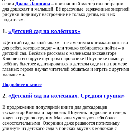
серии
Диана Лапшина
– признанный мастер иллюстрации
для дошколят и малышей. Её красочные, заряженные энергией
рисунки поднимут настроение не только детям, но и их
родителям.
1.
«Детский сад на колёсиках»
«Детский сад на колёсиках» – незаменимая книжка-подсказка
для ребят, которые ходят – или только собираются пойти – в
детский сад. Весёлые рассказы о маленьком экскаваторе
Клюше и его друге шустром паровозике Шпунчике помогут
ребёнку быстрее адаптироваться в детском саду и на примере
главных героев научат читателей общаться и играть с другими
малышами.
Подробнее о книге
2.
«Детский сад на колёсиках. Средняя группа»
В продолжении популярной книги для детсадовцев
экскаватор Клюша и паровозик Шпунчик подросли и теперь
ходят в среднюю группу. Малыши чувствуют себя более
самостоятельными. Озорники даже решаются потихоньку
улизнуть из детского сада в поисках вкусных колобков с