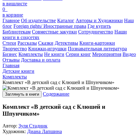
в вишлисте
0
в корзине
Главное
Об издательстве
Каталог
Авторы и Художники
Наш
блог
Foreign rights/ Иностранные права
Где купить
Библиотекам
Совместные закупки
Сотрудничество
Наши
книги в соцсетях
Стихи
Рассказы
Сказки
Детективы
Книги-картонки
Творчество
Книжки-игрушки
Познавательная литература
Бизнес
Комплекты
Не книги
Серии книг
Мероприятия
Видео
Отзывы
Доставка и оплата
Главная
Детские книги
Комплекты
Комплект «В детский сад с Клюшей и Шпунчиком»
Содержание
Заглянуть в книги
Комплект «В детский сад с Клюшей и
Шпунчиком»
Автор:
Зуля Стадник
Художник:
Диана Лапшина