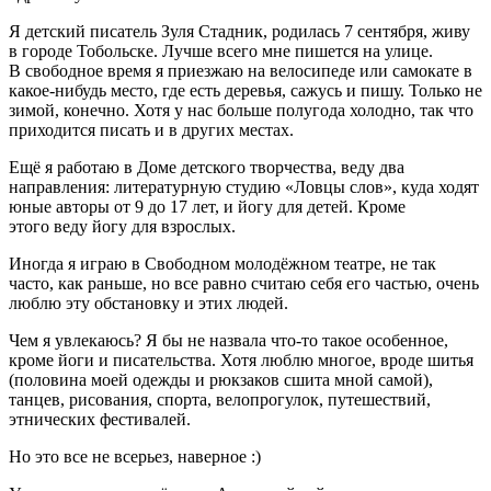
Я детский писатель Зуля Стадник, родилась 7 сентября, живу
в городе Тобольске. Лучше всего мне пишется на улице.
В свободное время я приезжаю на велосипеде или самокате в
какое-нибудь место, где есть деревья, сажусь и пишу. Только не
зимой, конечно. Хотя у нас больше полугода холодно, так что
приходится писать и в других местах.
Ещё я работаю в Доме детского творчества, веду два
направления: литературную студию «Ловцы слов», куда ходят
юные авторы от 9 до 17 лет, и йогу для детей. Кроме
этого веду йогу для взрослых.
Иногда я играю в Свободном молодёжном театре, не так
часто, как раньше, но все равно считаю себя его частью, очень
люблю эту обстановку и этих людей.
Чем я увлекаюсь? Я бы не назвала что-то такое особенное,
кроме йоги и писательства. Хотя люблю многое, вроде шитья
(половина моей одежды и рюкзаков сшита мной самой),
танцев, рисования, спорта, велопрогулок, путешествий,
этнических фестивалей.
Но это все не всерьез, наверное :)