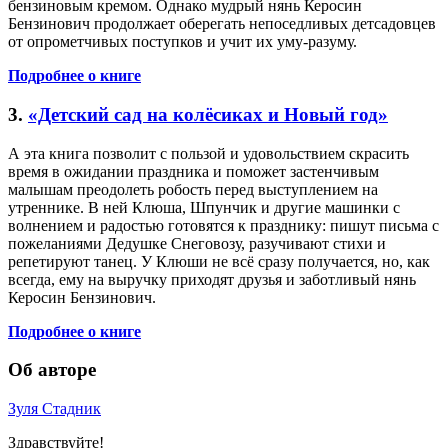
бензиновым кремом. Однако мудрый нянь Керосин
Бензинович продолжает оберегать непоседливых детсадовцев
от опрометчивых поступков и учит их уму-разуму.
Подробнее о книге
3.
«Детский сад на колёсиках и Новый год»
А эта книга позволит с пользой и удовольствием скрасить
время в ожидании праздника и поможет застенчивым
малышам преодолеть робость перед выступлением на
утреннике. В ней Клюша, Шпунчик и другие машинки с
волнением и радостью готовятся к празднику: пишут письма с
пожеланиями Дедушке Снеговозу, разучивают стихи и
репетируют танец. У Клюши не всё сразу получается, но, как
всегда, ему на выручку приходят друзья и заботливый нянь
Керосин Бензинович.
Подробнее о книге
Об авторе
Зуля Стадник
Здравствуйте!