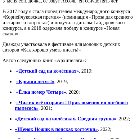
У меня есть дочка, её зовут Ассоль, ей сейчас пять лет.
В 2017 году я стала победителем международного конкурса
«Корнейчуковская премия» (номинация «Проза для среднего
и старшего возраста») и получила диплом Гайдаровского
конкурса, а в 2018 одержала победу в конкурсе «Новая
сказка».
Дважды участвовала в фестивале для молодых детских
авторов «Как хорошо уметь писать!»
Автор следующих книг «Архипелага»:
«Детский сад на колёсиках»
,
2019;
«Крыши летят!»
,
2019;
«Ёлка номер Четыре»
,
2020;
«Чижик всё исправит! Приключения волшебного
пылесоса»
,
2021;
«Детский сад на колёсиках. Средняя группа»
,
2022;
«Щенок Йожик в поисках косточки»
,
2022;