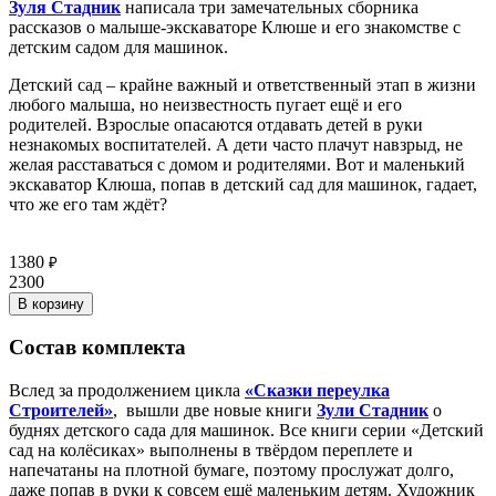
Зуля Стадник
написала три замечательных сборника
рассказов о малыше-экскаваторе Клюше и его знакомстве с
детским садом для машинок.
Детский сад – крайне важный и ответственный этап в жизни
любого малыша, но неизвестность пугает ещё и его
родителей. Взрослые опасаются отдавать детей в руки
незнакомых воспитателей. А дети часто плачут навзрыд, не
желая расставаться с домом и родителями. Вот и маленький
экскаватор Клюша, попав в детский сад для машинок, гадает,
что же его там ждёт?
1380
₽
2300
В корзину
Состав комплекта
Вслед за продолжением цикла
«Сказки переулка
Строителей»
, вышли две новые книги
Зули Стадник
о
буднях детского сада для машинок. Все книги серии «Детский
сад на колёсиках» выполнены в твёрдом переплете и
напечатаны на плотной бумаге, поэтому прослужат долго,
даже попав в руки к совсем ещё маленьким детям. Художник