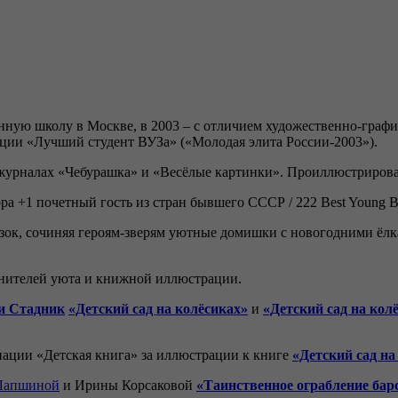
ную школу в Москве, в 2003 – с отличием художественно-графи
ции «Лучший студент ВУЗа» («Молодая элита России-2003»).
х журналах «Чебурашка» и «Весёлые картинки». Проиллюстрирова
+1 почетный гость из стран бывшего СССР / 222 Best Young Book 
казок, сочиняя героям-зверям уютные домишки с новогодними ёл
нителей уюта и книжной иллюстрации.
и Стадник
«Детский сад на колёсиках»
и
«Детский сад на кол
ации «Детская книга» за иллюстрации к книге
«Детский сад на
Лапшиной
и Ирины Корсаковой
«Таинственное ограбление бар