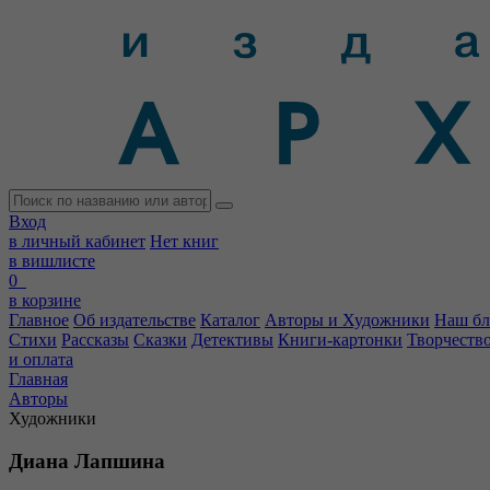
Вход
в личный кабинет
Нет книг
в вишлисте
0
в корзине
Главное
Об издательстве
Каталог
Авторы и Художники
Наш бл
Стихи
Рассказы
Сказки
Детективы
Книги-картонки
Творчеств
и оплата
Главная
Авторы
Художники
Диана Лапшина