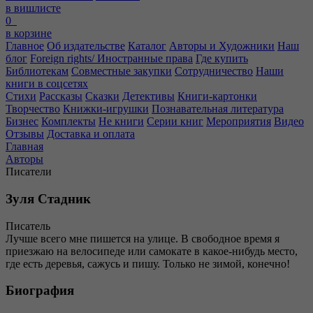
в вишлисте
0
в корзине
Главное
Об издательстве
Каталог
Авторы и Художники
Наш
блог
Foreign rights/ Иностранные права
Где купить
Библиотекам
Совместные закупки
Сотрудничество
Наши
книги в соцсетях
Стихи
Рассказы
Сказки
Детективы
Книги-картонки
Творчество
Книжки-игрушки
Познавательная литература
Бизнес
Комплекты
Не книги
Серии книг
Мероприятия
Видео
Отзывы
Доставка и оплата
Главная
Авторы
Писатели
Зуля Стадник
Писатель
Лучше всего мне пишется на улице. В свободное время я
приезжаю на велосипеде или самокате в какое-нибудь место,
где есть деревья, сажусь и пишу. Только не зимой, конечно!
Биография