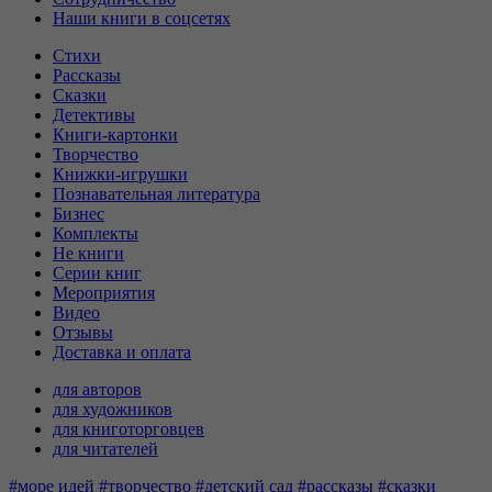
Наши книги в соцсетях
Стихи
Рассказы
Сказки
Детективы
Книги-картонки
Творчество
Книжки-игрушки
Познавательная литература
Бизнес
Комплекты
Не книги
Серии книг
Мероприятия
Видео
Отзывы
Доставка и оплата
для авторов
для художников
для книготорговцев
для читателей
#море идей
#творчество
#детский сад
#рассказы
#сказки