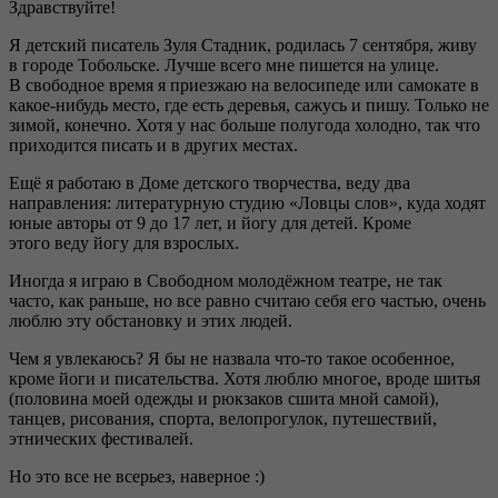
Здравствуйте!
Я детский писатель Зуля Стадник, родилась 7 сентября, живу
в городе Тобольске. Лучше всего мне пишется на улице.
В свободное время я приезжаю на велосипеде или самокате в
какое-нибудь место, где есть деревья, сажусь и пишу. Только не
зимой, конечно. Хотя у нас больше полугода холодно, так что
приходится писать и в других местах.
Ещё я работаю в Доме детского творчества, веду два
направления: литературную студию «Ловцы слов», куда ходят
юные авторы от 9 до 17 лет, и йогу для детей. Кроме
этого веду йогу для взрослых.
Иногда я играю в Свободном молодёжном театре, не так
часто, как раньше, но все равно считаю себя его частью, очень
люблю эту обстановку и этих людей.
Чем я увлекаюсь? Я бы не назвала что-то такое особенное,
кроме йоги и писательства. Хотя люблю многое, вроде шитья
(половина моей одежды и рюкзаков сшита мной самой),
танцев, рисования, спорта, велопрогулок, путешествий,
этнических фестивалей.
Но это все не всерьез, наверное :)