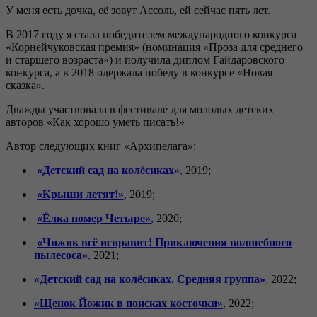
У меня есть дочка, её зовут Ассоль, ей сейчас пять лет.
В 2017 году я стала победителем международного конкурса
«Корнейчуковская премия» (номинация «Проза для среднего
и старшего возраста») и получила диплом Гайдаровского
конкурса, а в 2018 одержала победу в конкурсе «Новая
сказка».
Дважды участвовала в фестивале для молодых детских
авторов «Как хорошо уметь писать!»
Автор следующих книг «Архипелага»:
«Детский сад на колёсиках»
,
2019;
«Крыши летят!»
,
2019;
«Ёлка номер Четыре»
,
2020;
«Чижик всё исправит! Приключения волшебного
пылесоса»
,
2021;
«Детский сад на колёсиках. Средняя группа»
,
2022;
«Щенок Йожик в поисках косточки»
,
2022;