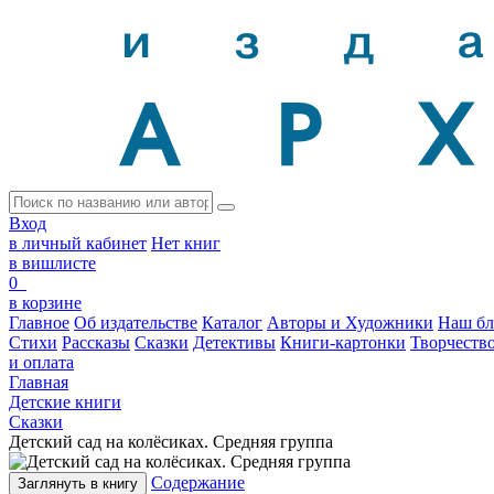
Вход
в личный кабинет
Нет книг
в вишлисте
0
в корзине
Главное
Об издательстве
Каталог
Авторы и Художники
Наш бл
Стихи
Рассказы
Сказки
Детективы
Книги-картонки
Творчеств
и оплата
Главная
Детские книги
Сказки
Детский сад на колёсиках. Средняя группа
Содержание
Заглянуть в книгу