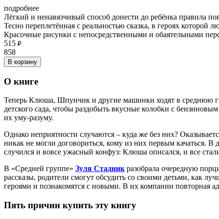
подробнее
Лёгкий и ненавязчивый способ донести до ребёнка правила пов
Тесно переплетённая с реальностью сказка, в героях которой л
Красочные рисунки с непосредственными и обаятельными пе
515
₽
858
В корзину
О книге
Теперь Клюша, Шпунчик и другие машинки ходят в среднюю гр
детского сада, чтобы раздобыть вкусные колобки с бензиновы
их уму-разуму.
Однако неприятности случаются – куда же без них? Оказываетс
никак не могли договориться, кому из них первым качаться. 
случился и вовсе ужасный конфуз: Клюша описался, и все ста
В «Средней группе»
Зуля Стадник
разобрала очередную порци
рассказы, родители смогут обсудить со своими детьми, как луч
героями и познакомятся с новыми. В их компании повторная ада
Пять причин купить эту книгу