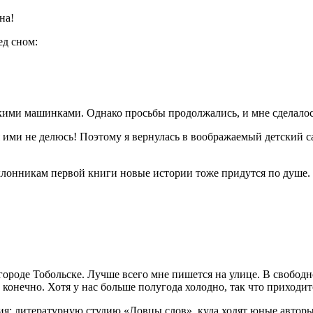
на!
ед сном:
вскими машинками. Однако просьбы продолжались, и мне сделало
 я ими не делюсь! Поэтому я вернулась в воображаемый детский
клонникам первой книги новые истории тоже придутся по душе.
 городе Тобольске. Лучше всего мне пишется на улице. В свободн
, конечно. Хотя у нас больше полугода холодно, так что приходит
ия: литературную студию «Ловцы слов», куда ходят юные авторы от