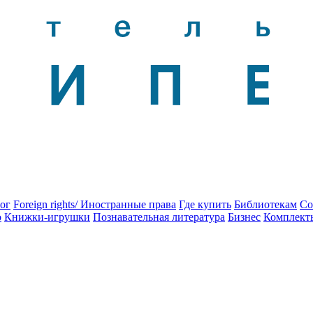
ог
Foreign rights/ Иностранные права
Где купить
Библиотекам
Со
о
Книжки-игрушки
Познавательная литература
Бизнес
Комплект