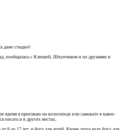
сь даже стыдно!
 сад, пообщалась с Клюшей, Шпунчиком и их друзьями и
ое время я приезжаю на велосипеде или самокате в какое-
ся писать и в других местах.
 9 до 17 лет, и йогу для детей. Кроме этого веду йогу для