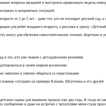
важные вопросы малышей и выстроить правильную модель поведе
неловких и неприятных ситуаций.
зрасте от 2 до 5 лет – даже тех, кто не посещает детский сад, а
ции для ребят младшего возраста, а рисунки к циклу «Детский 
 эту книгу для обучения самостоятельному чтению. Короткие и 
ад и тех, кто уже знаком с детсадовскими реалиями
даптироваться в своём первом коллективе
нке эмпатию и умение общаться со сверстниками
 сложные ситуации на примере Клюши, Шпунчика и его друзей
етском садике для машинок прошло уже два года. Я тогда не ож
х сообщениях и даже на встречах с читателями меня стали проси