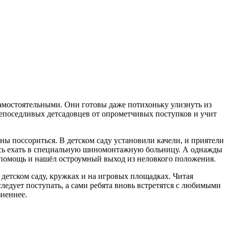
амостоятельными. Они готовы даже потихоньку улизнуть из
непоседливых детсадовцев от опрометчивых поступков и учит
ны поссориться. В детском саду установили качели, и приятели
шлось ехать в специальную шиномонтажную больницу. А однажды
 помощь и нашёл остроумный выход из неловкого положения.
детском саду, кружках и на игровых площадках. Читая
следует поступать, а сами ребята вновь встретятся с любимыми
зненнее.