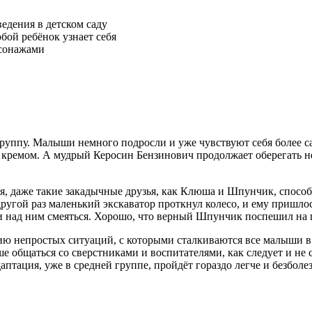
едения в детском саду
юбой ребёнок узнает себя
рсонажами
уппу. Малыши немного подросли и уже чувствуют себя более с
м кремом. А мудрый Керосин Бензинович продолжает оберегать 
я, даже такие закадычные друзья, как Клюша и Шпунчик, способ
В другой раз маленький экскаватор проткнул колесо, и ему при
ли над ним смеяться. Хорошо, что верный Шпунчик поспешил на
ю непростых ситуаций, с которыми сталкиваются все малыши в 
ше общаться со сверстниками и воспитателями, как следует и не 
птация, уже в средней группе, пройдёт гораздо легче и безболе