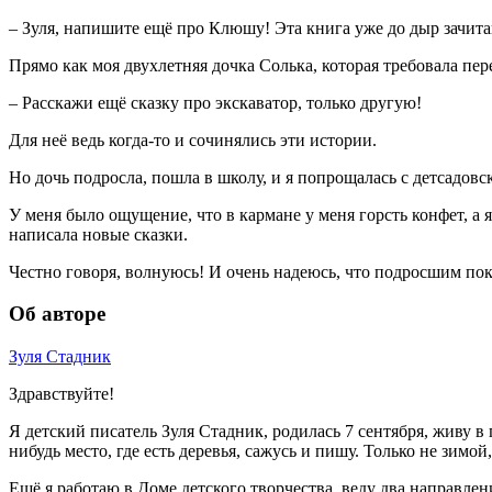
– Зуля, напишите ещё про Клюшу! Эта книга уже до дыр зачита
Прямо как моя двухлетняя дочка Солька, которая требовала пер
– Расскажи ещё сказку про экскаватор, только другую!
Для неё ведь когда-то и сочинялись эти истории.
Но дочь подросла, пошла в школу, и я попрощалась с детсадо
У меня было ощущение, что в кармане у меня горсть конфет, а
написала новые сказки.
Честно говоря, волнуюсь! И очень надеюсь, что подросшим по
Об авторе
Зуля Стадник
Здравствуйте!
Я детский писатель Зуля Стадник, родилась 7 сентября, живу в
нибудь место, где есть деревья, сажусь и пишу. Только не зимой
Ещё я работаю в Доме детского творчества, веду два направлен