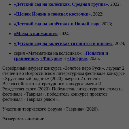
«Детский сад на колёсиках. Средняя группа»
,
2022;
«Щенок Йожик в поисках косточки»
,
2022;
«Детский сад на колёсиках и Новый год»
, 2023;
«Мама в кармашке»
, 2024;
«Детский сад на колёсиках готовится к школе»
, 2024;
серия «Математика на колёсиках»:
«Понятия и
сравнения»
,
«Фигуры»
и
«Цифры»
, 2025.
Серебряный лауреат конкурса «Золотое перо Руси», лауреат 2
степени во Всероссийском литературном фестивале-конкурсе
«Хрустальный родник» (2020), лауреат 2 степени
Всероссийского литературного конкурса имени И.
Рождественского (2020). Победитель литературного слэма на
фестивале «Таврида», победитель конкурса проектов
фестиваля «Таврида рядом».
Участник творческого форума «Таврида» (2020).
Развернуть описание