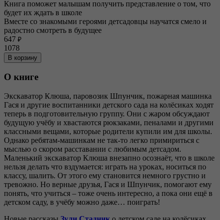
Книга поможет малышам получить представление о том, что
будет их ждать в школе
Вместе со знакомыми героями детсадовцы научатся смело и
радостно смотреть в будущее
647
₽
1078
В корзину
О книге
Экскаватор Клюша, паровозик Шпунчик, пожарная машинка
Гася и другие воспитанники детского сада на колёсиках ходят
теперь в подготовительную группу. Они с жаром обсуждают
будущую учёбу и хвастаются рюкзаками, пеналами и другими
классными вещами, которые родители купили им для школы.
Однако ребятам-машинкам не так-то легко примириться с
мыслью о скором расставании с любимым детсадом.
Маленький экскаватор Клюша внезапно осознаёт, что в школе
нельзя делать что вздумается: играть на уроках, носиться по
классу, шалить. От этого ему становится немного грустно и
тревожно. Но верные друзья, Гася и Шпунчик, помогают ему
понять, что учиться – тоже очень интересно, а пока они ещё в
детском саду, в учёбу можно даже… поиграть!
Новые рассказы
Зули Стадник
о детском саде на колёсиках