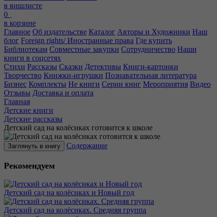
в вишлисте
0
в корзине
Главное
Об издательстве
Каталог
Авторы и Художники
Наш
блог
Foreign rights/ Иностранные права
Где купить
Библиотекам
Совместные закупки
Сотрудничество
Наши
книги в соцсетях
Стихи
Рассказы
Сказки
Детективы
Книги-картонки
Творчество
Книжки-игрушки
Познавательная литература
Бизнес
Комплекты
Не книги
Серии книг
Мероприятия
Видео
Отзывы
Доставка и оплата
Главная
Детские книги
Детские рассказы
Детский сад на колёсиках готовится к школе
Содержание
Заглянуть в книгу
Рекомендуем
Детский сад на колёсиках и Новый год
Детский сад на колёсиках. Средняя группа