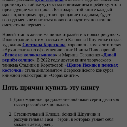
проникнуты той же чуткостью и вниманием к ребёнку, что и
предыдущие части цикла. Благодаря этой книге каждый
малыш, которому предстоит прощание с садиком, будет
гораздо меньше опасаться нового и научится позитивно
смотреть на перемены.
Новый этап в жизни машинок отражён и в новых рисунках.
Иллюстрации к этим рассказам о Клюше и Шпунчике создала
художник
Светлана Короткова
, хорошо знакомая читателям
«Архипелага» по оформлению книг Ирины Пивоваровой
«
Венок из колокольчиков
»
и Марины Тараненко
«
Давай
вернём солнце
»
. В 2022 году другая книга творческого
тандема Стадник и Коротковой
«Щенок Йожик в поисках
косточки»
стала дипломантом Всероссийского конкурса
книжной иллюстрации «Образ книги».
Пять причин купить эту книгу
Долгожданное продолжение любимой серии десятков
тысяч российских дошколят.
Стеснительный Клюша, бойкий Шпунчик и
рассудительная Гася – герои, в которых узнает себя
каждый детсадовец.