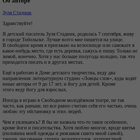
Об авторе
Зуля Стадник
Здравствуйте!
Я детский писатель Зуля Стадник, родилась 7 сентября, живу
в городе Тобольске. Лучше всего мне пишется на улице.
В свободное время я приезжаю на велосипеде или самокате в
какое-нибудь место, где есть деревья, сажусь и пишу. Только не
зимой, конечно. Хотя у нас больше полугода холодно, так что
приходится писать и в других местах.
Ещё я работаю в Доме детского творчества, веду два
направления: литературную студию «Ловцы слов», куда ходят
юные авторы от 9 до 17 лет, и йогу для детей. Кроме
этого веду йогу для взрослых.
Иногда я играю в Свободном молодёжном театре, не так
часто, как раньше, но все равно считаю себя его частью, очень
люблю эту обстановку и этих людей.
Чем я увлекаюсь? Я бы не назвала что-то такое особенное,
кроме йоги и писательства. Хотя люблю многое, вроде шитья
(половина моей одежды и рюкзаков сшита мной самой),
танцев, рисования, спорта, велопрогулок, путешествий,