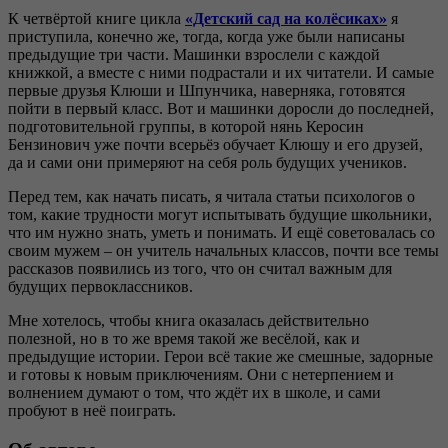
К четвёртой книге цикла
«Детский сад на колёсиках»
я
приступила, конечно же, тогда, когда уже были написаны
предыдущие три части. Машинки взрослели с каждой
книжкой, а вместе с ними подрастали и их читатели. И самые
первые друзья Клюши и Шпунчика, наверняка, готовятся
пойти в первый класс. Вот и машинки доросли до последней,
подготовительной группы, в которой нянь Керосин
Бензинович уже почти всерьёз обучает Клюшу и его друзей,
да и сами они примеряют на себя роль будущих учеников.
Перед тем, как начать писать, я читала статьи психологов о
том, какие трудности могут испытывать будущие школьники,
что им нужно знать, уметь и понимать. И ещё советовалась со
своим мужем – он учитель начальных классов, почти все темы
рассказов появились из того, что он считал важным для
будущих первоклассников.
Мне хотелось, чтобы книга оказалась действительно
полезной, но в то же время такой же весёлой, как и
предыдущие истории. Герои всё такие же смешные, задорные
и готовы к новым приключениям. Они с нетерпением и
волнением думают о том, что ждёт их в школе, и сами
пробуют в неё поиграть.