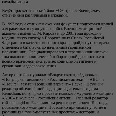
службы запаса.
Ведёт просветительский блог «Смотровая Военврача»,
отмеченный различными наградами.
В 1993 году с отличием окончил факультет подготовки врачей
для ракетных и сухопутных войск Военно-медицинской
академии имени С. М. Кирова и до 2001 года проходил
медицинскую службу в Вооружённых Силах Российской
Федерации в качестве военного врача, пройдя путь от врача
отдельного батальона до начальника гарнизонной
поликлиники. Специализировался в терапии, клинической
токсикологии, клинической лабораторной диагностике и
военно-врачебной экспертизе, социальной гигиене и
организации здравоохранения.
Автор статей в журналах «Вокруг света», «Здоровье»,
«Популярная механика», «Российские аптеки», «АВС» и
«Esquire», газете «Троицкий вариант – Наука». Научный
редактор объединённой редакции издательского дома
Remedium, популярно-просветительского журнала о медицине
«ABC» и журнала «Российские аптеки». Главный редактор
сайта abc-gid.ru. Был главным редактором раздела Лента.ру,
посвящённого медицине. Постоянно принимает участие в
различных научно-популярных проектах – лектории и