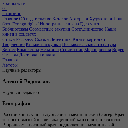
в вишлисте
0
в корзине
Главное
Об издательстве
Каталог
Авторы и Художники
Наш
блог
Foreign rights/ Иностранные права
Где купить
Библиотекам
Совместные закупки
Сотрудничество
Наши
книги в соцсетях
Стихи
Рассказы
Сказки
Детективы
Книги-картонки
Творчество
Книжки-игрушки
Познавательная литература
Бизнес
Комплекты
Не книги
Серии книг
Мероприятия
Видео
Отзывы
Доставка и оплата
Главная
Авторы
Научные редакторы
Алексей Водовозов
Научный редактор
Биография
Российский научный журналист и медицинский блогер. Врач-
терапевт высшей квалификационной категории, токсиколог.
В прошлом – военный врач, подполковник медицинской