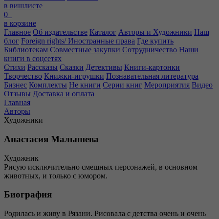
в вишлисте
0
в корзине
Главное
Об издательстве
Каталог
Авторы и Художники
Наш
блог
Foreign rights/ Иностранные права
Где купить
Библиотекам
Совместные закупки
Сотрудничество
Наши
книги в соцсетях
Стихи
Рассказы
Сказки
Детективы
Книги-картонки
Творчество
Книжки-игрушки
Познавательная литература
Бизнес
Комплекты
Не книги
Серии книг
Мероприятия
Видео
Отзывы
Доставка и оплата
Главная
Авторы
Художники
Анастасия Малышева
Художник
Рисую исключительно смешных персонажей, в основном
животных, и только с юмором.
Биография
Родилась и живу в Рязани. Рисовала с детства очень и очень