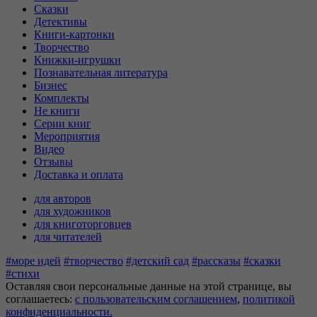
Сказки
Детективы
Книги-картонки
Творчество
Книжки-игрушки
Познавательная литература
Бизнес
Комплекты
Не книги
Серии книг
Мероприятия
Видео
Отзывы
Доставка и оплата
для авторов
для художников
для книготорговцев
для читателей
#море идей
#творчество
#детский сад
#рассказы
#сказки
#стихи
Оставляя свои персональные данные на этой странице, вы
соглашаетесь:
c пользовательским соглашением
,
политикой
конфиденциальности.