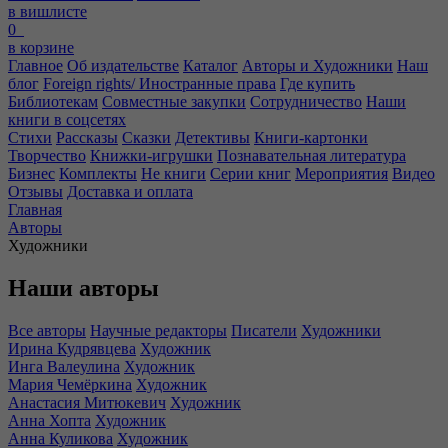
в вишлисте
0
в корзине
Главное
Об издательстве
Каталог
Авторы и Художники
Наш
блог
Foreign rights/ Иностранные права
Где купить
Библиотекам
Совместные закупки
Сотрудничество
Наши
книги в соцсетях
Стихи
Рассказы
Сказки
Детективы
Книги-картонки
Творчество
Книжки-игрушки
Познавательная литература
Бизнес
Комплекты
Не книги
Серии книг
Мероприятия
Видео
Отзывы
Доставка и оплата
Главная
Авторы
Художники
Наши авторы
Все авторы
Научные редакторы
Писатели
Художники
Ирина Кудрявцева
Художник
Инга Валеулина
Художник
Мария Чемёркина
Художник
Анастасия Митюкевич
Художник
Анна Хопта
Художник
Анна Куликова
Художник