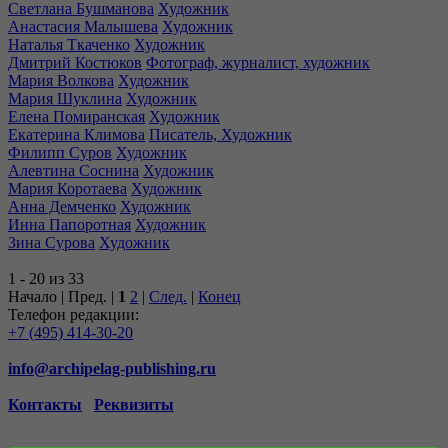
Светлана Бушманова
Художник
Анастасия Малышева
Художник
Наталья Ткаченко
Художник
Дмитрий Костюков
Фотограф, журналист, художник
Мария Волкова
Художник
Мария Шуклина
Художник
Елена Помиранская
Художник
Екатерина Климова
Писатель, Художник
Филипп Суров
Художник
Алевтина Соснина
Художник
Мария Коротаева
Художник
Анна Демченко
Художник
Инна Папоротная
Художник
Зина Сурова
Художник
1 - 20 из 33
Начало | Пред. |
1
2
|
След.
|
Конец
Телефон редакции:
+7 (495) 414-30-20
info@archipelag-publishing.ru
Контакты
Реквизиты