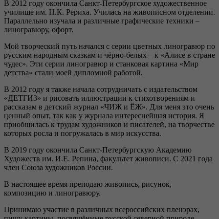
В 2012 году окончила Санкт-Петербургское художественное
училище им. Н.К. Рериха. Училась на живописном отделении.
Параллельно изучала и различные графические техники –
линогравюру, офорт.
Мой творческий путь начался с серии цветных линогравюр по
русским народным сказкам и чёрно-белых – к «Алисе в стране
чудес». Эти серии линогравюр и станковая картина «Мир
детства» стали моей дипломной работой.
В 2012 году я также начала сотрудничать с издательством
«ДЕТГИЗ» и рисовать иллюстрации к стихотворениям и
рассказам в детский журнал «ЧИЖ и ЁЖ». Для меня это очень
ценный опыт, так как у журнала интереснейшая история. Я
приобщилась к трудам художников и писателей, на творчестве
которых росла и погружалась в мир искусства.
В 2019 году окончила Санкт-Петербургскую Академию
Художеств им. И.Е. Репина, факультет живописи. С 2021 года
член Союза художников России.
В настоящее время преподаю живопись, рисунок,
композицию и линогравюру.
Принимаю участие в различных всероссийских пленэрах,
пишу картины, посвящённые русской северной природе,