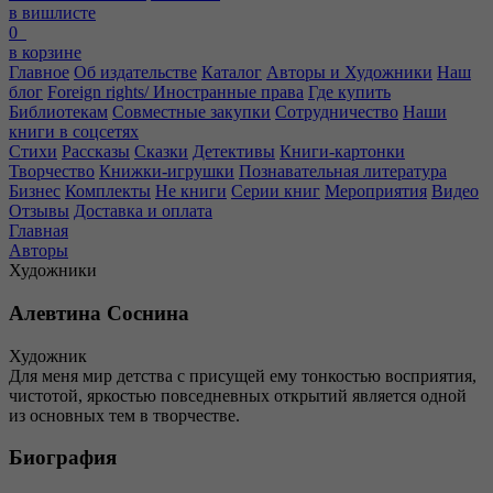
в вишлисте
0
в корзине
Главное
Об издательстве
Каталог
Авторы и Художники
Наш
блог
Foreign rights/ Иностранные права
Где купить
Библиотекам
Совместные закупки
Сотрудничество
Наши
книги в соцсетях
Стихи
Рассказы
Сказки
Детективы
Книги-картонки
Творчество
Книжки-игрушки
Познавательная литература
Бизнес
Комплекты
Не книги
Серии книг
Мероприятия
Видео
Отзывы
Доставка и оплата
Главная
Авторы
Художники
Алевтина Соснина
Художник
Для меня мир детства с присущей ему тонкостью восприятия,
чистотой, яркостью повседневных открытий является одной
из основных тем в творчестве.
Биография