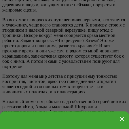
деревням и людям, живущим в них: пейзажи, портреты и
жанровые сцены.
Во всех моих творческих путешествиях первыми, кто тянется
к художнику, чаще всего становятся дети. К примеру, стою я с
этюдником в далёкой северной деревушке, пишу этюд с
тропинки. Вскоре вокруг меня собирается орава местной
ребятни. Задают вопросы: «Что рисуешь? Зачем? Это же
просто дорога и наши дома, разве это красиво?» И вот
проходит время, и они уже сам и рядом со мной чирикают
карандашами, запечатлевая красоту, которая существует бок о
бок с ними. А потом и сами с удовольствием позируют для
портретов.
Поэтому для меня мир детства с присущей ему тонкостью
восприятия, чистотой, яркостью повседневных открытий
является одной из основных тем в творчестве – и в
живописных полотнах, и в иллюстрациях.
На данный момент я работаю над собственной серией детских
рассказов «Кир, Альда и маленький Шнурок» и
иллюстрациями к ним. А также книжкой-картинкой для
×
младшего возраста «Жизнь Чучи», повествующей о
приключениях моего попугая.