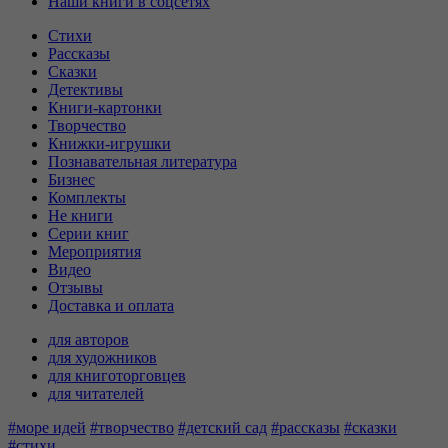
Наши книги в соцсетях
Стихи
Рассказы
Сказки
Детективы
Книги-картонки
Творчество
Книжки-игрушки
Познавательная литература
Бизнес
Комплекты
Не книги
Серии книг
Мероприятия
Видео
Отзывы
Доставка и оплата
для авторов
для художников
для книготорговцев
для читателей
#море идей
#творчество
#детский сад
#рассказы
#сказки
#стихи