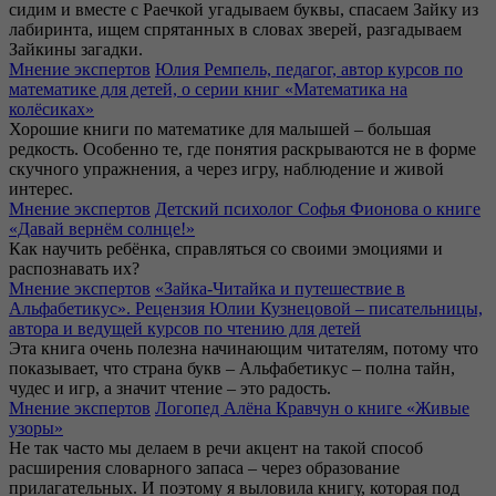
сидим и вместе с Раечкой угадываем буквы, спасаем Зайку из
лабиринта, ищем спрятанных в словах зверей, разгадываем
Зайкины загадки.
Мнение экспертов
Юлия Ремпель, педагог, автор курсов по
математике для детей, о серии книг «Математика на
колёсиках»
Хорошие книги по математике для малышей – большая
редкость. Особенно те, где понятия раскрываются не в форме
скучного упражнения, а через игру, наблюдение и живой
интерес.
Мнение экспертов
Детский психолог Софья Фионова о книге
«Давай вернём солнце!»
Как научить ребёнка, справляться со своими эмоциями и
распознавать их?
Мнение экспертов
«Зайка-Читайка и путешествие в
Альфабетикус». Рецензия Юлии Кузнецовой – писательницы,
автора и ведущей курсов по чтению для детей
Эта книга очень полезна начинающим читателям, потому что
показывает, что страна букв – Альфабетикус – полна тайн,
чудес и игр, а значит чтение – это радость.
Мнение экспертов
Логопед Алёна Кравчун о книге «Живые
узоры»
Не так часто мы делаем в речи акцент на такой способ
расширения словарного запаса – через образование
прилагательных. И поэтому я выловила книгу, которая под