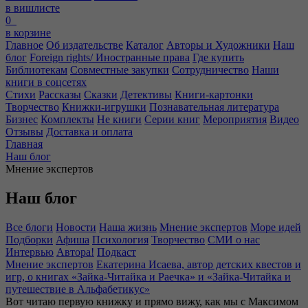
в вишлисте
0
в корзине
Главное
Об издательстве
Каталог
Авторы и Художники
Наш
блог
Foreign rights/ Иностранные права
Где купить
Библиотекам
Совместные закупки
Сотрудничество
Наши
книги в соцсетях
Стихи
Рассказы
Сказки
Детективы
Книги-картонки
Творчество
Книжки-игрушки
Познавательная литература
Бизнес
Комплекты
Не книги
Серии книг
Мероприятия
Видео
Отзывы
Доставка и оплата
Главная
Наш блог
Мнение экспертов
Наш блог
Все блоги
Новости
Наша жизнь
Мнение экспертов
Море идей
Подборки
Афиша
Психология
Творчество
СМИ о нас
Интервью
Автора!
Подкаст
Мнение экспертов
Екатерина Исаева, автор детских квестов и
игр, о книгах «Зайка-Читайка и Раечка» и «Зайка-Читайка и
путешествие в Альфабетикус»
Вот читаю первую книжку и прямо вижу, как мы с Максимом