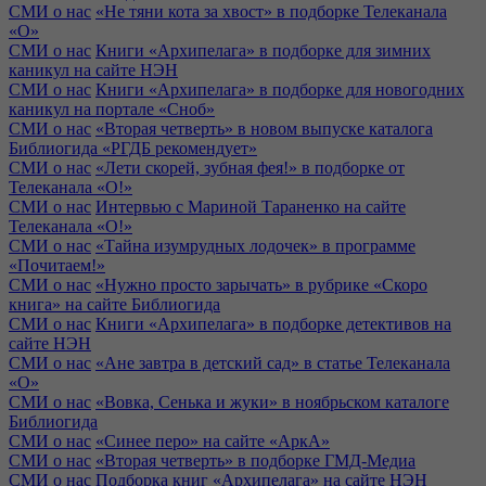
СМИ о нас
«Не тяни кота за хвост» в подборке Телеканала
«О»
СМИ о нас
Книги «Архипелага» в подборке для зимних
каникул на сайте НЭН
СМИ о нас
Книги «Архипелага» в подборке для новогодних
каникул на портале «Сноб»
СМИ о нас
«Вторая четверть» в новом выпуске каталога
Библиогида «РГДБ рекомендует»
СМИ о нас
«Лети скорей, зубная фея!» в подборке от
Телеканала «О!»
СМИ о нас
Интервью с Мариной Тараненко на сайте
Телеканала «О!»
СМИ о нас
«Тайна изумрудных лодочек» в программе
«Почитаем!»
СМИ о нас
«Нужно просто зарычать» в рубрике «Скоро
книга» на сайте Библиогида
СМИ о нас
Книги «Архипелага» в подборке детективов на
сайте НЭН
СМИ о нас
«Ане завтра в детский сад» в статье Телеканала
«О»
СМИ о нас
«Вовка, Сенька и жуки» в ноябрьском каталоге
Библиогида
СМИ о нас
«Синее перо» на сайте «АркА»
СМИ о нас
«Вторая четверть» в подборке ГМД-Медиа
СМИ о нас
Подборка книг «Архипелага» на сайте НЭН