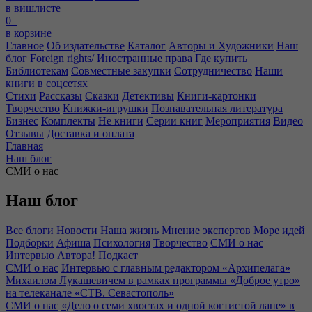
в вишлисте
0
в корзине
Главное
Об издательстве
Каталог
Авторы и Художники
Наш
блог
Foreign rights/ Иностранные права
Где купить
Библиотекам
Совместные закупки
Сотрудничество
Наши
книги в соцсетях
Стихи
Рассказы
Сказки
Детективы
Книги-картонки
Творчество
Книжки-игрушки
Познавательная литература
Бизнес
Комплекты
Не книги
Серии книг
Мероприятия
Видео
Отзывы
Доставка и оплата
Главная
Наш блог
СМИ о нас
Наш блог
Все блоги
Новости
Наша жизнь
Мнение экспертов
Море идей
Подборки
Афиша
Психология
Творчество
СМИ о нас
Интервью
Автора!
Подкаст
СМИ о нас
Интервью с главным редактором «Архипелага»
Михаилом Лукашевичем в рамках программы «Доброе утро»
на телеканале «СТВ. Севастополь»
СМИ о нас
«Дело о семи хвостах и одной когтистой лапе» в