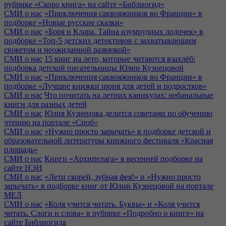
рубрике «Скоро книга» на сайте «Библиогид»
СМИ о нас
«Приключения саквояжников во Франции» в
подборке «Новые русские сказки»
СМИ о нас
«Боря и Клара. Тайна изумрудных лодочек» в
подборке «Топ-5 детских детективов с захватывающим
сюжетом и неожиданной развязкой»
СМИ о нас
15 книг на лето, которые читаются взахлёб:
подборка детской писательницы Юлии Кузнецовой
СМИ о нас
«Приключения саквояжников во Франции» в
подборке «Лучшие книжки июня для детей и подростков»
СМИ о нас
Что почитать на летних каникулах: небанальные
книги для разных детей
СМИ о нас
Юлия Кузнецова делится советами по обучению
чтению на портале «Сноб»
СМИ о нас
«Нужно просто зарычать» в подборке детской и
образовательной литературы книжного фестиваля «Красная
площадь»
СМИ о нас
Книги «Архипелага» в весенней подборке на
сайте НЭН
СМИ о нас
«Лети скорей, зубная фея!» и «Нужно просто
зарычать» в подборке книг от Юлии Кузнецовой на портале
МЕЛ
СМИ о нас
«Коля учится читать. Буквы» и «Коля учится
читать. Слоги и слова» в рубрике «Подробно о книге» на
сайте Библиогида