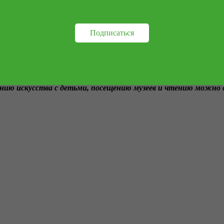
и у ребёнка есть способности, они проявятся сами собой. Но уст
не вспышка вдохновения.
Подписаться
 Находите ресурсы, которые вас вдохновляют, бережно относитес
тся именно в домашнем окружении. А главное окружение для ребё
ению искусства с детьми, посещению музеев и чтению можно 