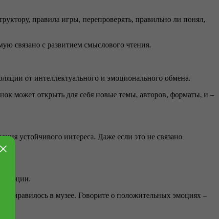
руктору, правила игры, перепроверять, правильно ли понял,
ямую связано с развитием смыслового чтения.
золяции от интеллектуального и эмоционального обмена.
ёнок может открыть для себя новые темы, авторов, форматы, и –
ния устойчивого интереса. Даже если это не связано
×
.
е эмоции.
что понравилось в музее. Говорите о положительных эмоциях –