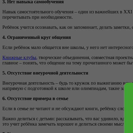
3. Нет навыка самообучения
Навык самостоятельного обучения – один из важнейших в XXI в
перечитывать при необходимости.
Ребёнок учится осознавать, как он запоминает, делать заметки
4. Ограниченный круг общения
Если ребёнок мало общается вне школы, у него нет интересног
Книжные клубы
, творческие объединения, совместная проектна
главное – понять, что общение на тему прочитанного может бы
5. Отсутствие внеурочной деятельности
Внеурочная деятельность – будь то кружок по выжиганию или 
напрямую с подготовкой к школе или олимпиадам, такие занят
6. Отсутствие примера в семье
Если в семье не читают и не обсуждают книги, ребёнку сложно 
Важно делиться с детьми: рассказывать, что вас удивило, вдох
это учит ребёнка замечать хорошее и делиться своими мыслями