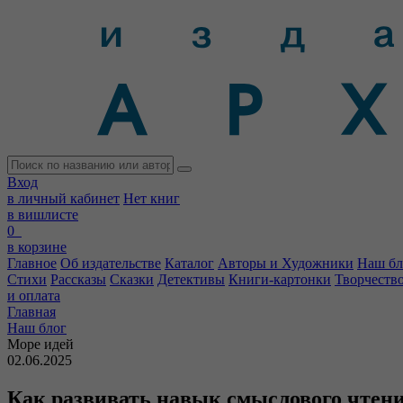
Вход
в личный кабинет
Нет книг
в вишлисте
0
в корзине
Главное
Об издательстве
Каталог
Авторы и Художники
Наш бл
Стихи
Рассказы
Сказки
Детективы
Книги-картонки
Творчеств
и оплата
Главная
Наш блог
Море идей
02.06.2025
Как развивать навык смыслового чтен