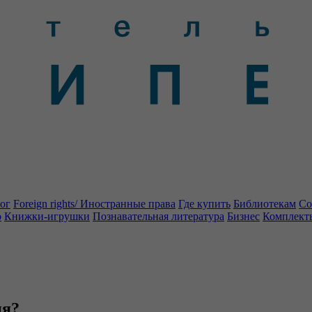
ог
Foreign rights/ Иностранные права
Где купить
Библиотекам
Со
о
Книжки-игрушки
Познавательная литература
Бизнес
Комплект
ия?