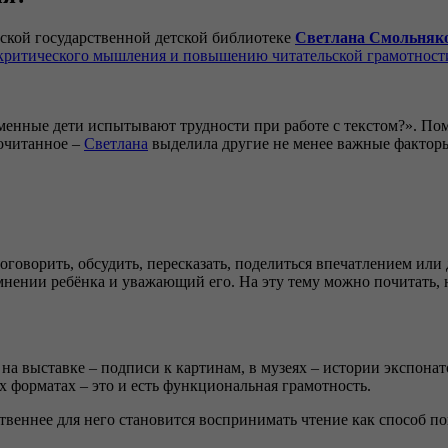
йской государственной детской библиотеке
Светлана Смольняк
критического мышления и повышению читательской грамотност
еменные дети испытывают трудности при работе с текстом?». П
рочитанное –
Светлана
выделила другие не менее важные факторы.
оговорить, обсудить, пересказать, поделиться впечатлением ил
мнении ребёнка и уважающий его. На эту тему можно почитать,
на выставке – подписи к картинам, в музеях – истории экспонато
 форматах – это и есть функциональная грамотность.
ственнее для него становится воспринимать чтение как способ п