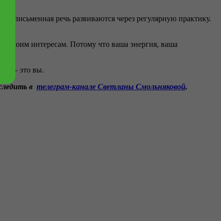
ная и письменная речь развиваются через регулярную практику.
ь к своим интересам. Потому что ваша энергия, ваша
нка – это вы.
следить в
телеграм
-канале Светланы Смольняковой
.