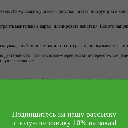
еке. Этому можно учиться с детства: читать инструкцию к конст
, строить ментальные карты, планировать действия. Всё это напр
о кружка, клуба или компании по интересам, он оказывается в и
я деятельность – это те самые «перекрёстки интересов», где реб
ть увлекательным.
проектная работа – даёт возможность самовыражения и формирова
ия помогают развить навыки, которых нет в школьной программе
понять, что чтение – это удовольствие и способ проживать ярки
Подпишитесь на нашу рассылку
новило, порадовало, какой закат показался особенно красивым, 
.
и получите скидку 10% на заказ!