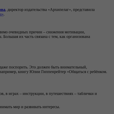
ова
, директор издательства «Архипелаг», представила
и»
.
омимо очевидных причин – снижения мотивации,
 Большая их часть связана с тем, как организована
и даже поспорить. Это должен быть внимательный,
 например, книгу Юлии Гиппенрейтер «Общаться с ребёнком.
в, в играх – инструкции, в путешествиях – таблички и
онимать мир и развивать интересы.