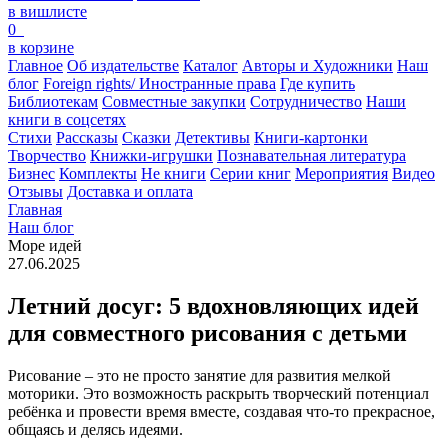
в вишлисте
0
в корзине
Главное
Об издательстве
Каталог
Авторы и Художники
Наш
блог
Foreign rights/ Иностранные права
Где купить
Библиотекам
Совместные закупки
Сотрудничество
Наши
книги в соцсетях
Стихи
Рассказы
Сказки
Детективы
Книги-картонки
Творчество
Книжки-игрушки
Познавательная литература
Бизнес
Комплекты
Не книги
Серии книг
Мероприятия
Видео
Отзывы
Доставка и оплата
Главная
Наш блог
Море идей
27.06.2025
Летний досуг: 5 вдохновляющих идей
для совместного рисования с детьми
Рисование – это не просто занятие для развития мелкой
моторики. Это возможность раскрыть творческий потенциал
ребёнка и провести время вместе, создавая что-то прекрасное,
общаясь и делясь идеями.