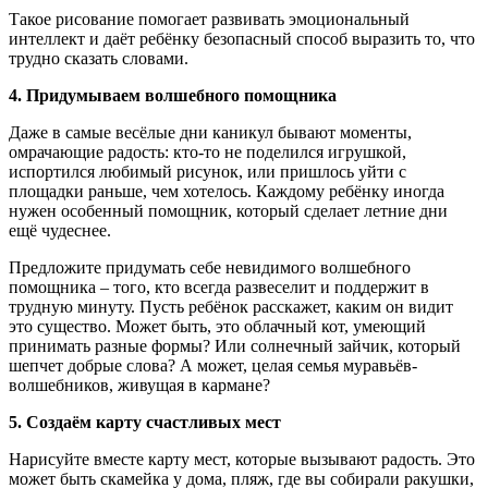
Такое рисование помогает развивать эмоциональный
интеллект и даёт ребёнку безопасный способ выразить то, что
трудно сказать словами.
4. Придумываем волшебного помощника
Даже в самые весёлые дни каникул бывают моменты,
омрачающие радость: кто-то не поделился игрушкой,
испортился любимый рисунок, или пришлось уйти с
площадки раньше, чем хотелось. Каждому ребёнку иногда
нужен особенный помощник, который сделает летние дни
ещё чудеснее.
Предложите придумать себе невидимого волшебного
помощника – того, кто всегда развеселит и поддержит в
трудную минуту. Пусть ребёнок расскажет, каким он видит
это существо. Может быть, это облачный кот, умеющий
принимать разные формы? Или солнечный зайчик, который
шепчет добрые слова? А может, целая семья муравьёв-
волшебников, живущая в кармане?
5. Создаём карту счастливых мест
Нарисуйте вместе карту мест, которые вызывают радость. Это
может быть скамейка у дома, пляж, где вы собирали ракушки,