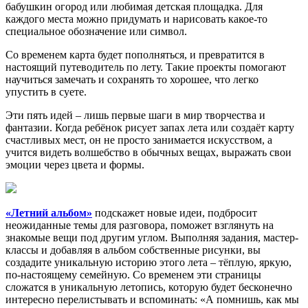
бабушкин огород или любимая детская площадка. Для
каждого места можно придумать и нарисовать какое-то
специальное обозначение или символ.
Со временем карта будет пополняться, и превратится в
настоящий путеводитель по лету. Такие проекты помогают
научиться замечать и сохранять то хорошее, что легко
упустить в суете.
Эти пять идей – лишь первые шаги в мир творчества и
фантазии. Когда ребёнок рисует запах лета или создаёт карту
счастливых мест, он не просто занимается искусством, а
учится видеть волшебство в обычных вещах, выражать свои
эмоции через цвета и формы.
«Летний альбом»
подскажет новые идеи, подбросит
неожиданные темы для разговора, поможет взглянуть на
знакомые вещи под другим углом. Выполняя задания, мастер-
классы и добавляя в альбом собственные рисунки, вы
создадите уникальную историю этого лета – тёплую, яркую,
по-настоящему семейную. Со временем эти страницы
сложатся в уникальную летопись, которую будет бесконечно
интересно перелистывать и вспоминать: «А помнишь, как мы