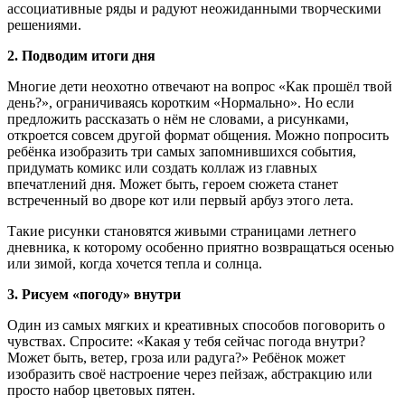
ассоциативные ряды и радуют неожиданными творческими
решениями.
2. Подводим итоги дня
Многие дети неохотно отвечают на вопрос «Как прошёл твой
день?», ограничиваясь коротким «Нормально». Но если
предложить рассказать о нём не словами, а рисунками,
откроется совсем другой формат общения. Можно попросить
ребёнка изобразить три самых запомнившихся события,
придумать комикс или создать коллаж из главных
впечатлений дня. Может быть, героем сюжета станет
встреченный во дворе кот или первый арбуз этого лета.
Такие рисунки становятся живыми страницами летнего
дневника, к которому особенно приятно возвращаться осенью
или зимой, когда хочется тепла и солнца.
3. Рисуем «погоду» внутри
Один из самых мягких и креативных способов поговорить о
чувствах. Спросите: «Какая у тебя сейчас погода внутри?
Может быть, ветер, гроза или радуга?» Ребёнок может
изобразить своё настроение через пейзаж, абстракцию или
просто набор цветовых пятен.