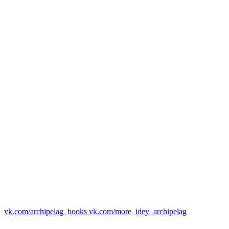
vk.com/archipelag_books
vk.com/more_idey_archipelag