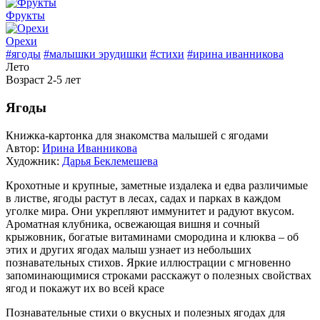
Фрукты
Орехи
#ягоды
#малышки эрудишки
#стихи
#ирина иванникова
Лето
Возраст 2-5 лет
Ягоды
Книжка-картонка для знакомства малышей с ягодами
Автор:
Ирина Иванникова
Художник:
Дарья Беклемешева
Крохотные и крупные, заметные издалека и едва различимые
в листве, ягоды растут в лесах, садах и парках в каждом
уголке мира. Они укрепляют иммунитет и радуют вкусом.
Ароматная клубника, освежающая вишня и сочный
крыжовник, богатые витаминами смородина и клюква – об
этих и других ягодах малыш узнает из небольших
познавательных стихов. Яркие иллюстрации с мгновенно
запоминающимися строками расскажут о полезных свойствах
ягод и покажут их во всей красе
Познавательные стихи о вкусных и полезных ягодах для