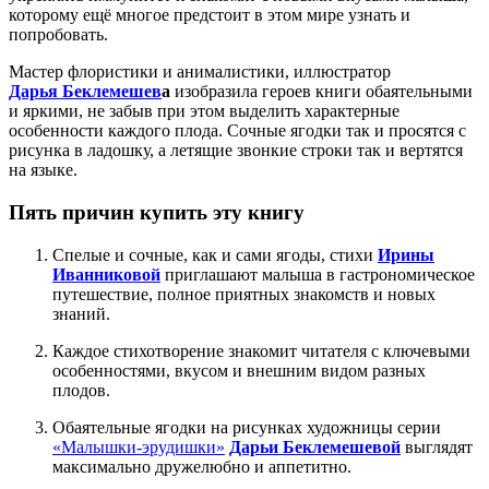
которому ещё многое предстоит в этом мире узнать и
попробовать.
Мастер флористики и анималистики, иллюстратор
Дарья Беклемешев
а
изобразила героев книги обаятельными
и яркими, не забыв при этом выделить характерные
особенности каждого плода. Сочные ягодки так и просятся с
рисунка в ладошку, а летящие звонкие строки так и вертятся
на языке.
Пять причин купить эту книгу
Спелые и сочные, как и сами ягоды, стихи
Ирины
Иванниковой
приглашают малыша в гастрономическое
путешествие, полное приятных знакомств и новых
знаний.
Каждое стихотворение знакомит читателя с ключевыми
особенностями, вкусом и внешним видом разных
плодов.
Обаятельные ягодки на рисунках художницы серии
«Малышки-эрудишки»
Дарьи Беклемешевой
выглядят
максимально дружелюбно и аппетитно.