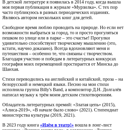
В детской литературе я появилась в 2014 году, когда вышла
моя первая публикация в журнале «Мурзилка». С тех пор
часто публикуюсь в разных периодических изданиях.
Являюсь автором нескольких книг для детей.
Свободное время люблю проводить на природе. Но если нет
возможности выбраться за город, то и просто прогуляться
пешком по улице или в парке – это счастье! Прогулки
удивительно способствуют творческому мышлению (это,
кстати, научно доказано). Всегда вдохновляют меня и
путешествия – особенно те, что связаны с творчеством.
Благодаря участию и победам в литературных конкурсах
география моих перемещений простирается от Минска до
Шанхая.
Стихи переводились на английский и китайский, проза – на
белорусский и немецкий языки. Песню на мои стихи
исполнила группа Billy's Band, а композитор Д.Н. Долгалёв
написал музыку к трём моим детским стихотворениям.
Обладатель литературных премий: «Златая цепь» (2015),
«Алиса-2019», «В начале было слово» (2021). Стипендиат
министерства культуры (2019, 2021).
В 2023 году книга
«Идём в театр!»
вошла в лонг-лист