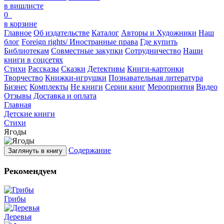
в вишлисте
0
в корзине
Главное
Об издательстве
Каталог
Авторы и Художники
Наш
блог
Foreign rights/ Иностранные права
Где купить
Библиотекам
Совместные закупки
Сотрудничество
Наши
книги в соцсетях
Стихи
Рассказы
Сказки
Детективы
Книги-картонки
Творчество
Книжки-игрушки
Познавательная литература
Бизнес
Комплекты
Не книги
Серии книг
Мероприятия
Видео
Отзывы
Доставка и оплата
Главная
Детские книги
Стихи
Ягоды
Содержание
Заглянуть в книгу
Рекомендуем
Грибы
Деревья