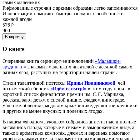
самых маленьких
Рифмованные строчки с яркими образами легко запоминаются
Иллюстрации помогают быстро запомнить особенности
каждой ягоды
576
₽
960
В корзину
О книге
Очередная книга серии арт-энциклопедий
«Малышки-
эрудишки»
знакомит маленьких читателей с десяткой самых
разных ягод, растущих на территории нашей страны.
Стихи талантливой поэтессы
Ирины Иванниковой
, чей
поэтический сборник
«Идём в театр!»
в этом году попал в
короткий список финалистов премии им. С.Я. Маршака,
рассказывают детям о спелой вишне, сладком винограде,
малютке-облепихе, медовом крыжовнике, душистой клубнике
и других не менее вкусных и полезных ягодах.
В нашем «ягодном лукошке» собрались аппетитные и полные
витаминов плоды, которые в свежем и замороженном виде, а
также в ароматных компотах, джемах и вареньях помогают
укреплять иммунитет и знакомят с новыми вкусами малыша,