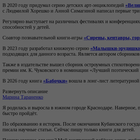
В 2020 году придумал серию детских арт-энциклопедий
«Вели
с Людмилой Хорешко и Анной Симагиной написал первые три
Регулярно выступает на различных фестивалях и конференциях
способностей у детей.
Соавтор познавательной книги-игры
«Сирены, кентавры, гор
В 2023 году разработал книжную серию
«Малышки-эрудишк
подходящих для данного возраста. Является автором сборнико
Также в издательстве вышел сборник остроумных стихотворе
премии им. К. Чуковского в номинации «Лучший поэтический сбо
В 2026 году книга
«Бабочки»
вошла в лонг-лист литературной
Развернуть описание
Марина Тараненко
Я родилась и выросла в южном городе Краснодаре. Наверное, по
быстро пройдёт.
По образованию я историк. После окончания Кубанского госуда
писала научные статьи. Сейчас пишу только книги для детей.