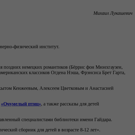
Михаил Лукашевич
енерно-физический институт.
зия поздних немецких романтиков (Бёррис фон Мюнхгаузен,
мериканских классиков Огдена Нэша, Фрэнсиса Брет Гарта,
Бахытом Кенжеевым, Алексеем Цветковым и Анастасией
а
«Очумелый птиц»
, а также рассказы для детей
ставленный специалистами библиотеки имени Гайдара.
еский сборник для детей в возрасте 8-12 лет».