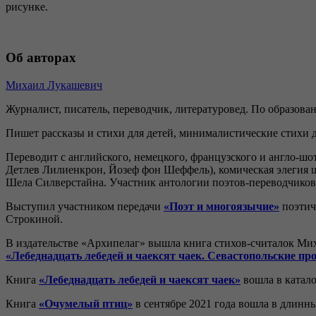
рисунке.
Об авторах
Михаил Лукашевич
Журналист, писатель, переводчик, литературовед. По образов
Пишет рассказы и стихи для детей, минималистические стихи д
Переводит с английского, немецкого, французского и англо-шо
Детлев Лилиенкрон, Йозеф фон Шеффель), комическая элегия ш
Шела Силверстайна. Участник антологии поэтов-переводчико
Выступил участником передачи
«Поэт и многоязычие»
поэтич
Строкиной.
В издательстве «Архипелаг» вышла книга стихов-считалок М
«Лебеднадцать лебедей и чаексят чаек. Севастопольские пр
Книга
«Лебеднадцать лебедей и чаексят чаек»
вошла в катало
Книга
«Очумелый птиц»
в сентябре 2021 года вошла в длинн