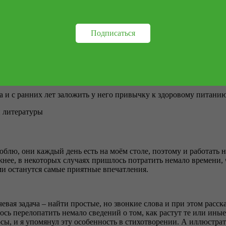
чательном вкусе свежих фруктов.
ии
Дарья
Беклемешева
изобразила на страницах этой книги нас
Подписаться
не только долговечной, но и безопасной.
а и с ранних лет заложить у него привычку к здоровому питани
й литературы
люблю, они каждый день есть на моём столе, поэтому и работать
ожнее, в некоторых случаях пришлось потратить немало времени,
ами останутся самые приятные впечатления.
вая задача – найти простые, но звонкие слова и при этом расска
ось перелопатить немало сведений о том, как растут те или иные
ы, и я упомянул эту особенность в стихотворении. А иллюстрат