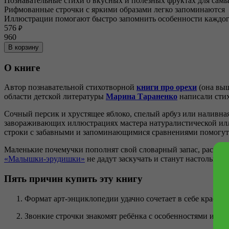
Познавательные стихи о вкусных и полезных фруктах для сам
Рифмованные строчки с яркими образами легко запоминаются
Иллюстрации помогают быстро запомнить особенности каждог
576
₽
960
В корзину
О книге
Автор познавательной стихотворной
книги про орехи
(она выш
области детской литературы
Марина Тараненко
написали стих
Сочный персик и хрустящее яблоко, спелый арбуз или наливная 
завораживающих иллюстрациях мастера натуралистической и
строки с забавными и запоминающимися сравнениями помогут 
Маленькие почемучки пополнят свой словарный запас, расширя
«Малышки-эрудишки»
не дадут заскучать и станут настольными
Пять причин купить эту книгу
Формат арт-энциклопедии удачно сочетает в себе красочн
Звонкие строчки знакомят ребёнка с особенностями и св