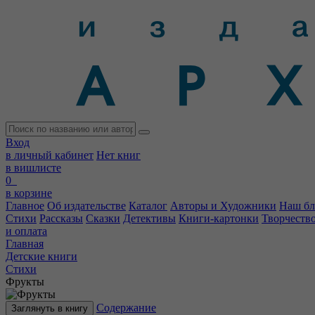
Вход
в личный кабинет
Нет книг
в вишлисте
0
в корзине
Главное
Об издательстве
Каталог
Авторы и Художники
Наш бл
Стихи
Рассказы
Сказки
Детективы
Книги-картонки
Творчеств
и оплата
Главная
Детские книги
Стихи
Фрукты
Содержание
Заглянуть в книгу