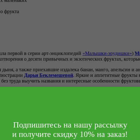
ых маленьких
о фрукта
ла первой в серии арт-энциклопедий
«Малышки-
эрудишки
»
)
М
отворения о десяти привычных и экзотических фруктах, которые 
дыня, а также приехавшие издалека банан, манго, апельсин и ан
ллюстрации
Дарьи Беклемешевой
. Яркие и аппетитные фрукты 
без труда выучить названия и интересные особенности фруктов
т кругозор и быстро усвоят полезную информацию благодаря лё
 книгами для тех, кто, ещё не умея читать, с удовольствием слу
ые картинки и лёгкие для заучивания стихи.
Подпишитесь на нашу рассылку
ойствами разных плодов.
и получите скидку 10% на заказ!