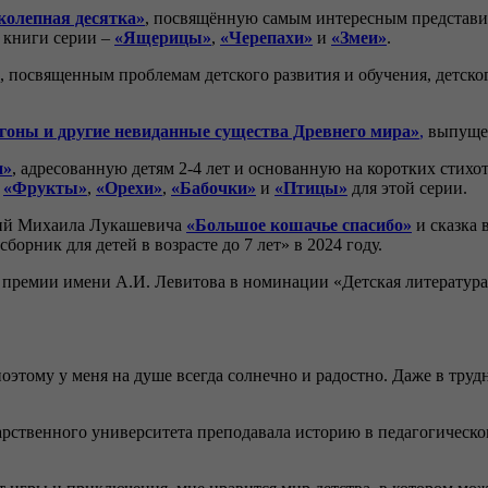
колепная десятка»
, посвящённую самым интересным представит
 книги серии –
«Ящерицы»
,
«Черепахи»
и
«Змеи»
.
, посвященным проблемам детского развития и обучения, детско
гоны и другие невиданные существа Древнего мира»
,
выпущен
и»
, адресованную детям 2-4 лет и основанную на коротких стих
в
«Фрукты»
,
«Орехи»
,
«Бабочки»
и
«Птицы»
для этой серии.
ний Михаила Лукашевича
«Большое кошачье спасибо»
и сказка 
рник для детей в возрасте до 7 лет» в 2024 году.
 премии имени А.И. Левитова в номинации «Детская литература:
этому у меня на душе всегда солнечно и радостно. Даже в трудн
рственного университета преподавала историю в педагогическом