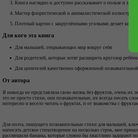
Книга наглядно и доступно рассказывает о пользе и заме
Мастер флористической и анималистической иллюстрац
Плотный картон с закруглёнными уголками делает книгу 
Для кого эта книга
Для малышей, открывающих мир вокруг себя
Для родителей, которые хотят расширить кругозор ребёнк
Для ценителей качественно оформленной познавательно
От автора
Я никогда не представляла свою жизнь без фруктов, очень их 
это не просто стихи, они познавательные, их всегда писать сл
интересно и весело читать о фруктах, и от знакомства с фрукт
Для поэта, пишущего познавательные стихи для малышей, ключе
написать детское стихотворение на несколько строк, мне пришл
рассмешили бананы, которые словно бы хвастливо задирают нос