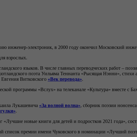
анию инженер-электроник, в 2000 году окончил Московский инж
ля взрослых.
тландского языков. В числе главных переводческих работ – поэ
отландского поэта Уильяма Теннанта «Рысящая Нэнни», стихи а
в Евгения Витковского
«Век перевода»
.
еской программы «Вслух» на телеканале «Культура» вместе с 
ихаила Лукашевича
«За волной волна»
, сборник поэзии нонсенс
огулки»
.
г «Лучшие новые книги для детей и подростков 2021 года», со
ый список премии имени Чуковского в номинации «Лучший поэтич