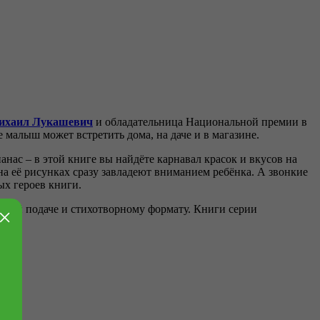
ихаил Лукашевич
и обладательница Национальной премии в
малыш может встретить дома, на даче и в магазине.
анас – в этой книге вы найдёте карнавал красок и вкусов на
на её рисунках сразу завладеют вниманием ребёнка. А звонкие
ых героев книги.
гкой подаче и стихотворному формату. Книги серии
×
шает.