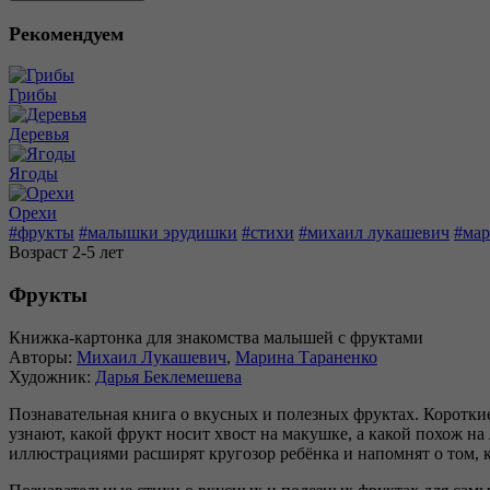
Рекомендуем
Грибы
Деревья
Ягоды
Орехи
#фрукты
#малышки эрудишки
#стихи
#михаил лукашевич
#мар
Возраст 2-5 лет
Фрукты
Книжка-картонка для знакомства малышей с фруктами
Авторы:
Михаил Лукашевич
,
Марина Тараненко
Художник:
Дарья Беклемешева
Познавательная книга о вкусных и полезных фруктах. Коротки
узнают, какой фрукт носит хвост на макушке, а какой похож на
иллюстрациями расширят кругозор ребёнка и напомнят о том, 