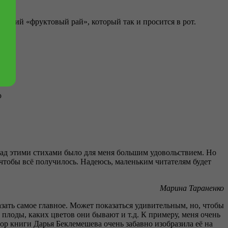
тоящий «фруктовый рай», который так и просится в рот.
ю
 над этими стихами было для меня большим удовольствием. Но
 чтобы всё получилось. Надеюсь, маленьким читателям будет
Марина Тараненко
зать самое главное. Может показаться удивительным, но, чтобы
 плоды, каких цветов они бывают и т.д. К примеру, меня очень
ор книги Дарья Беклемешева очень забавно изобразила её на