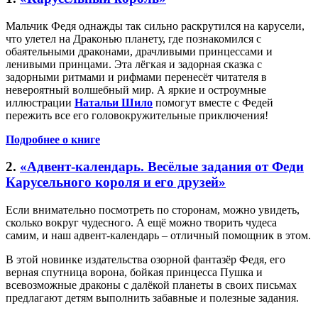
Мальчик Федя однажды так сильно раскрутился на карусели,
что улетел на Драконью планету, где познакомился с
обаятельными драконами, драчливыми принцессами и
ленивыми принцами. Эта лёгкая и задорная сказка с
задорными ритмами и рифмами перенесёт читателя в
невероятный волшебный мир. А яркие и остроумные
иллюстрации
Натальи Шило
помогут вместе с Федей
пережить все его головокружительные приключения!
Подробнее о книге
2.
«Адвент-календарь. Весёлые задания от Феди
Карусельного короля и его друзей»
Если внимательно посмотреть по сторонам, можно увидеть,
сколько вокруг чудесного. А ещё можно творить чудеса
самим, и наш адвент-календарь – отличный помощник в этом.
В этой новинке издательства озорной фантазёр Федя, его
верная спутница ворона, бойкая принцесса Пушка и
всевозможные драконы с далёкой планеты в своих письмах
предлагают детям выполнить забавные и полезные задания.