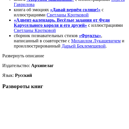
Гаврилова
книга об эмоциях
«Давай вернём солнце!»
с
иллюстрациями
Светланы Кротковой
«Адвент-календарь. Весёлые задания от Феди
Карусельного короля и его друзей»
с иллюстрациями
Светланы Кротковой
сборник познавательных стихов
«Фрукты»
,
написанный в соавторстве с
Михаилом Лукашевичем
и
проиллюстрированный
Дарьей Беклемешевой
.
Развернуть описание
Издательство:
Архипелаг
Язык:
Русский
Развороты книг