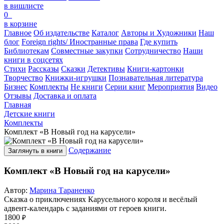
в вишлисте
0
в корзине
Главное
Об издательстве
Каталог
Авторы и Художники
Наш
блог
Foreign rights/ Иностранные права
Где купить
Библиотекам
Совместные закупки
Сотрудничество
Наши
книги в соцсетях
Стихи
Рассказы
Сказки
Детективы
Книги-картонки
Творчество
Книжки-игрушки
Познавательная литература
Бизнес
Комплекты
Не книги
Серии книг
Мероприятия
Видео
Отзывы
Доставка и оплата
Главная
Детские книги
Комплекты
Комплект «В Новый год на карусели»
Содержание
Заглянуть в книги
Комплект «В Новый год на карусели»
Автор:
Марина Тараненко
Сказка о приключениях Карусельного короля и весёлый
адвент-календарь с заданиями от героев книги.
1800
₽