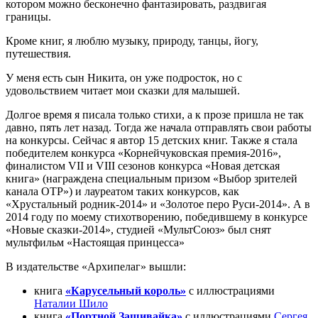
котором можно бесконечно фантазировать, раздвигая
границы.
Кроме книг, я люблю музыку, природу, танцы, йогу,
путешествия.
У меня есть сын Никита, он уже подросток, но с
удовольствием читает мои сказки для малышей.
Долгое время я писала только стихи, а к прозе пришла не так
давно, пять лет назад. Тогда же начала отправлять свои работы
на конкурсы. Сейчас я автор 15 детских книг. Также я стала
победителем конкурса «Корнейчуковская премия-2016»,
финалистом VII и VIII сезонов конкурса «Новая детская
книга» (награждена специальным призом «Выбор зрителей
канала ОТР») и лауреатом таких конкурсов, как
«Хрустальный родник-2014» и «Золотое перо Руси-2014». А в
2014 году по моему стихотворению, победившему в конкурсе
«Новые сказки-2014», студией «МультСоюз» был снят
мультфильм «Настоящая принцесса»
В издательстве «Архипелаг» вышли:
книга
«Карусельный король»
с иллюстрациями
Наталии Шило
книга
«Портной Зашивайка»
с иллюстрациями
Сергея