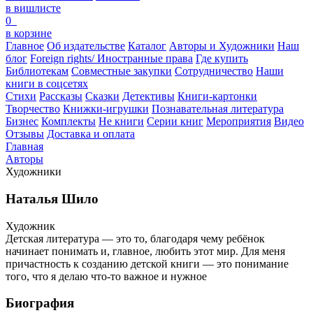
в вишлисте
0
в корзине
Главное
Об издательстве
Каталог
Авторы и Художники
Наш
блог
Foreign rights/ Иностранные права
Где купить
Библиотекам
Совместные закупки
Сотрудничество
Наши
книги в соцсетях
Стихи
Рассказы
Сказки
Детективы
Книги-картонки
Творчество
Книжки-игрушки
Познавательная литература
Бизнес
Комплекты
Не книги
Серии книг
Мероприятия
Видео
Отзывы
Доставка и оплата
Главная
Авторы
Художники
Наталья Шило
Художник
Детская литература — это то, благодаря чему ребёнок
начинает понимать и, главное, любить этот мир. Для меня
причастность к созданию детской книги — это понимание
того, что я делаю что-то важное и нужное
Биография