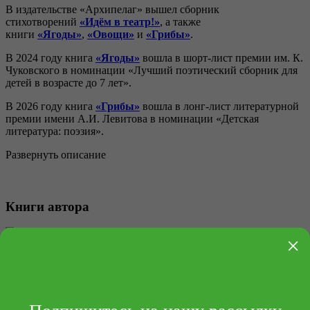
В издательстве «Архипелаг» вышел сборник
стихотворений
«Идём в театр!»
, а также
книги
«Ягоды»
,
«Овощи»
и
«Грибы»
.
В 2024 году книга
«Ягоды»
вошла в шорт-лист премии им. К.
Чуковского в номинации «Лучший поэтический сборник для
детей в возрасте до 7 лет».
В 2026 году книга
«Грибы»
вошла в лонг-лист литературной
премии имени А.И. Левитова в номинации «Детская
литература: поэзия».
Развернуть описание
Книги автора
×
Грибы
Ягоды
Идём в театр!