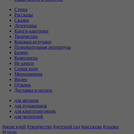
Стихи
Рассказы
Сказки
Детективы
Книги-картонки
Творчество
Книжки-игрушки
Познавательная литература
Бизнес
Комплекты
Не книги
Серии книг
Мероприятия
Видео
Отзывы
Доставка и оплата
для авторов
для художников
для книготорговцев
для читателей
#море идей
#творчество
#детский сад
#рассказы
#сказки
#стихи