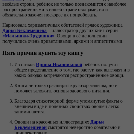
весёлые строки, ребёнок не только познакомится с наиболее
распространёнными в нашей стране овощами, но и
обязательно захочет поскорее их попробовать.
Нарисовала харизматичных обитателей грядок художница
Дарья Беклемешева
– иллюстратор других книг серии
«Малышки-Эрудишки»
. Овощи в её исполнении
получились очень приветливыми, яркими и аппетитными.
Пять причин купить эту книгу
Из стихов
Ирины Иванниковой
ребёнок получит
общее представление о том, где растут, как выглядят и в
каких блюдах встречаются распространённые овощи.
Книга не только расширит кругозор малыша, но и
поможет заложить основы здорового питания.
Благодаря стихотворной форме упомянутые факты о
внешнем виде и полезных свойствах овощей легко
запоминаются.
Овощи на красочных иллюстрациях
Дарьи
Беклемешевой
смотрятся невероятно обаятельно и
привлекательно.