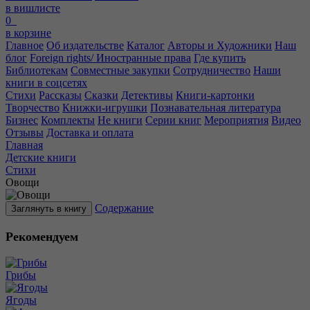
в вишлисте
0
в корзине
Главное
Об издательстве
Каталог
Авторы и Художники
Наш
блог
Foreign rights/ Иностранные права
Где купить
Библиотекам
Совместные закупки
Сотрудничество
Наши
книги в соцсетях
Стихи
Рассказы
Сказки
Детективы
Книги-картонки
Творчество
Книжки-игрушки
Познавательная литература
Бизнес
Комплекты
Не книги
Серии книг
Мероприятия
Видео
Отзывы
Доставка и оплата
Главная
Детские книги
Стихи
Овощи
Содержание
Заглянуть в книгу
Рекомендуем
Грибы
Ягоды