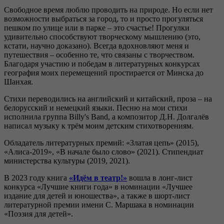
Свободное время люблю проводить на природе. Но если нет
возможности выбраться за город, то и просто прогуляться
пешком по улице или в парке – это счастье! Прогулки
удивительно способствуют творческому мышлению (это,
кстати, научно доказано). Всегда вдохновляют меня и
путешествия – особенно те, что связаны с творчеством.
Благодаря участию и победам в литературных конкурсах
география моих перемещений простирается от Минска до
Шанхая.
Стихи переводились на английский и китайский, проза – на
белорусский и немецкий языки. Песню на мои стихи
исполнила группа Billy's Band, а композитор Д.Н. Долгалёв
написал музыку к трём моим детским стихотворениям.
Обладатель литературных премий: «Златая цепь» (2015),
«Алиса-2019», «В начале было слово» (2021). Стипендиат
министерства культуры (2019, 2021).
В 2023 году книга
«Идём в театр!»
вошла в лонг-лист
конкурса «Лучшие книги года» в номинации «Лучшее
издание для детей и юношества», а также в шорт-лист
литературной премии имени С. Маршака в номинации
«Поэзия для детей».