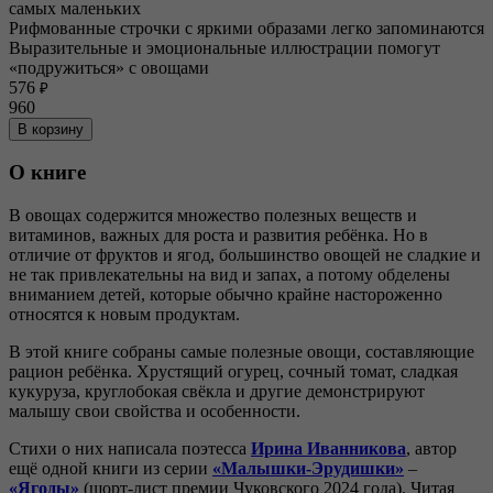
самых маленьких
Рифмованные строчки с яркими образами легко запоминаются
Выразительные и эмоциональные иллюстрации помогут
«подружиться» с овощами
576
₽
960
В корзину
О книге
В овощах содержится множество полезных веществ и
витаминов, важных для роста и развития ребёнка. Но в
отличие от фруктов и ягод, большинство овощей не сладкие и
не так привлекательны на вид и запах, а потому обделены
вниманием детей, которые обычно крайне настороженно
относятся к новым продуктам.
В этой книге собраны самые полезные овощи, составляющие
рацион ребёнка. Хрустящий огурец, сочный томат, сладкая
кукуруза, круглобокая свёкла и другие демонстрируют
малышу свои свойства и особенности.
Стихи о них написала поэтесса
Ирина Иванникова
, автор
ещё одной книги из серии
«Малышки-Эрудишки»
–
«Ягоды»
(шорт-лист премии Чуковского 2024 года). Читая