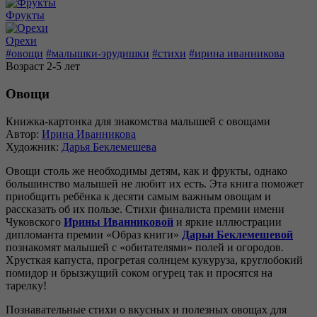
Фрукты
Орехи
#овощи
#малышки-эрудишки
#стихи
#ирина иванникова
Возраст 2-5 лет
Овощи
Книжка-картонка для знакомства малышей с овощами
Автор:
Ирина Иванникова
Художник:
Дарья Беклемешева
Овощи столь же необходимы детям, как и фрукты, однако
большинство малышей не любит их есть. Эта книга поможет
приобщить ребёнка к десяти самым важным овощам и
рассказать об их пользе. Стихи финалиста премии имени
Чуковского
Ирины Иванниковой
и яркие иллюстрации
дипломанта премии «Образ книги»
Дарьи Беклемешевой
познакомят малышей с «обитателями» полей и огородов.
Хрусткая капуста, прогретая солнцем кукуруза, круглобокий
помидор и брызжущий соком огурец так и просятся на
тарелку!
Познавательные стихи о вкусных и полезных овощах для