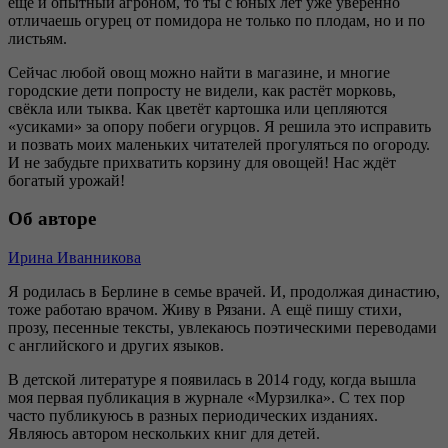
ещё и опытный агроном, то ты с юных лет уже уверенно
отличаешь огурец от помидора не только по плодам, но и по
листьям.
Сейчас любой овощ можно найти в магазине, и многие
городские дети попросту не видели, как растёт морковь,
свёкла или тыква. Как цветёт картошка или цепляются
«усиками» за опору побеги огурцов. Я решила это исправить
и позвать моих маленьких читателей прогуляться по огороду.
И не забудьте прихватить корзину для овощей! Нас ждёт
богатый урожай!
Об авторе
Ирина Иванникова
Я родилась в Берлине в семье врачей. И, продолжая династию,
тоже работаю врачом. Живу в Рязани. А ещё пишу стихи,
прозу, песенные тексты, увлекаюсь поэтическими переводами
с английского и других языков.
В детской литературе я появилась в 2014 году, когда вышла
моя первая публикация в журнале «Мурзилка». С тех пор
часто публикуюсь в разных периодических изданиях.
Являюсь автором нескольких книг для детей.