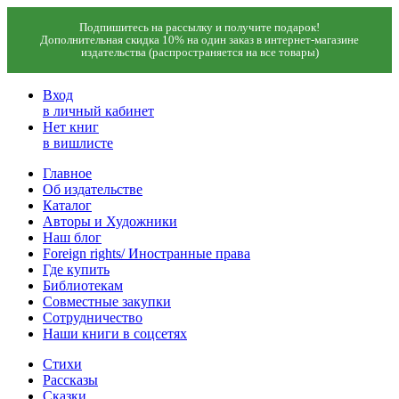
Подпишитесь на рассылку и получите подарок!
Дополнительная скидка 10% на один заказ в интернет-магазине
издательства (распространяется на все товары)
Вход
в личный кабинет
Нет книг
в вишлисте
Главное
Об издательстве
Каталог
Авторы и Художники
Наш блог
Foreign rights/ Иностранные права
Где купить
Библиотекам
Совместные закупки
Сотрудничество
Наши книги в соцсетях
Стихи
Рассказы
Сказки