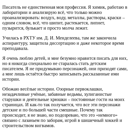
Писатель не единственная моя профессия. Я химик, работаю в
лаборатории и анализирую всё, что только можно
проанализировать: воздух, воду, металлы, растворы, краски –
одним словом, всё, что шипит, растекается, липнет,
пузырится, булькает и просто молча лежит.
Училась в РХТУ им. Д. И. Менделеева, там же закончила
аспирантуру, защитила диссертацию и даже некоторое время
преподавала.
Я очень люблю детей, и мне безумно нравится писать для них,
но я никогда специально не старалась стать детским
писателем. Я не придумываю персонажей, они приходят сами,
а мне лишь остаётся быстро записывать рассказанные ими
истории.
Обожаю весёлые истории. Озорные первоклашки,
незадачливые учёные, забавные ведьмы, хулиганистые
старушки и деятельные хрюшки – постоянные гости на моих
страницах. И как-то так получается, что все эти персонажи
детские и по большей части смешные. Почему так
происходит, я не знаю, но подозреваю, что это «немного»
связано с лазаньем по заборам, игрой в шишечный хоккей и
строительством вигвамов.