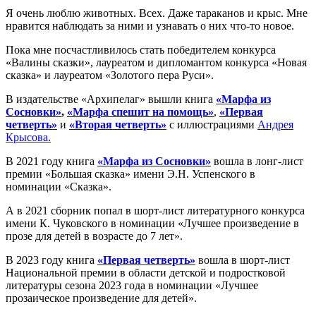
Я очень люблю животных. Всех. Даже тараканов и крыс. Мне
нравится наблюдать за ними и узнавать о них что-то новое.
Пока мне посчастливилось стать победителем конкурса
«Валины сказки», лауреатом и дипломантом конкурса «Новая
сказка» и лауреатом «Золотого пера Руси».
В издательстве «Архипелаг» вышли книга
«Марфа из
Сосновки»
,
«Марфа спешит на помощь»
,
«Первая
четверть»
и
«Вторая четверть»
с иллюстрациями
Андрея
Крысова.
В 2021 году книга
«Марфа из Сосновки»
вошла в лонг-лист
премии «Большая сказка» имени Э.Н. Успенского в
номинации «Сказка».
А в 2021 сборник попал в шорт-лист литературного конкурса
имени К. Чуковского в номинации «Лучшее произведение в
прозе для детей в возрасте до 7 лет».
В 2023 году книга
«Первая четверть»
вошла в шорт-лист
Национальной премии в области детской и подростковой
литературы сезона 2023 года в номинации «Лучшее
прозаическое произведение для детей».