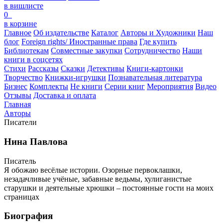
в вишлисте
0
в корзине
Главное
Об издательстве
Каталог
Авторы и Художники
Наш
блог
Foreign rights/ Иностранные права
Где купить
Библиотекам
Совместные закупки
Сотрудничество
Наши
книги в соцсетях
Стихи
Рассказы
Сказки
Детективы
Книги-картонки
Творчество
Книжки-игрушки
Познавательная литература
Бизнес
Комплекты
Не книги
Серии книг
Мероприятия
Видео
Отзывы
Доставка и оплата
Главная
Авторы
Писатели
Нина Павлова
Писатель
Я обожаю весёлые истории. Озорные первоклашки,
незадачливые учёные, забавные ведьмы, хулиганистые
старушки и деятельные хрюшки – постоянные гости на моих
страницах
Биография