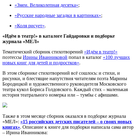
«Змеи. Великолепная десятка»
;
«Русские народные загадки в картинках»
;
«Коля рисует»
.
«Идём в театр!» в каталоге Гайдаровки и подборке
журнала «МЕЛ»
Тематический сборник стихотворений
«Идём в театр!»
поэтессы
Ирины Иванниковой
попал в каталог
«100 лучших
новых книг для детей и подростков»
.
В этом сборнике стихотворений всё сошлось: и стихи, и
рисунки, и блестящие напутствия читателям поэта Марины
Бородицкой и художественного руководителя Московского
театра кукол Бориса Голдовского. Каждый стих – маленькая
история театрального номерка или – тумбы с афишами.
Также в этом месяце сборник оказался в подборке журнала
«МЕЛ»:
«15 российских детских писателей – о своих новых
книгах»
. Описание к книге для подборки написала сама автор
– Ирина Иванникова: