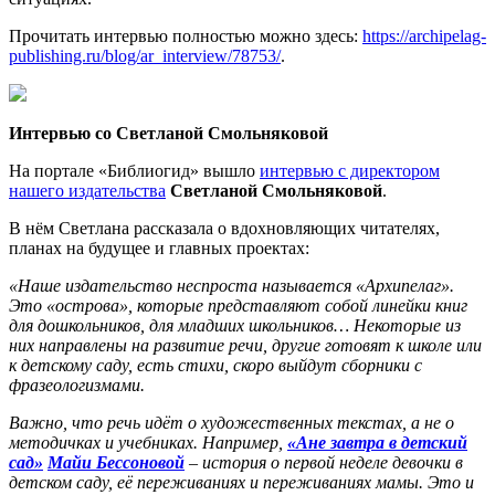
Прочитать интервью полностью можно здесь:
https://archipelag-
publishing.ru/blog/ar_interview/78753/
.
Интервью со Светланой Смольняковой
На портале «Библиогид» вышло
интервью с директором
нашего издательства
Светланой Смольняковой
.
В нём Светлана рассказала о вдохновляющих читателях,
планах на будущее и главных проектах:
«Наше издательство неспроста называется «Архипелаг».
Это «острова», которые представляют собой линейки книг
для дошкольников, для младших школьников… Некоторые из
них направлены на развитие речи, другие готовят к школе или
к детскому саду, есть стихи, скоро выйдут сборники с
фразеологизмами.
Важно, что речь идёт о художественных текстах, а не о
методичках и учебниках. Например,
«Ане завтра в детский
сад»
Майи Бессоновой
– история о первой неделе девочки в
детском саду, её переживаниях и переживаниях мамы. Это и