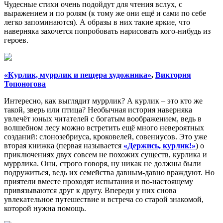
Чудесные стихи очень подойдут для чтения вслух, с
выражением и по ролям (к тому же они ещё и сами по себе
легко запоминаются). А образы в них такие яркие, что
наверняка захочется попробовать нарисовать кого-нибудь из
героев.
«Курлик, муррлик и пещера художника»
,
Виктория
Топоногова
Интересно, как выглядит муррлик? А курлик – это кто же
такой, зверь или птица? Необычная история наверняка
увлечёт юных читателей с богатым воображением, ведь в
волшебном лесу можно встретить ещё много невероятных
созданий: слонозебриуса, кроковелей, совениусов. Это уже
вторая книжка (первая называется
«Держись, курлик!»
) о
приключениях двух совсем не похожих существ, курлика и
муррлика. Они, строго говоря, ну никак не должны были
подружиться, ведь их семейства давным-давно враждуют. Но
приятели вместе проходят испытания и по-настоящему
привязываются друг к другу. Впереди у них снова
увлекательное путешествие и встреча со старой знакомой,
которой нужна помощь.