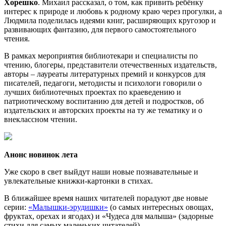
Хорешко
. Михаил рассказал, о том, как привить ребёнку
интерес к природе и любовь к родному краю через прогулки, а
Людмила поделилась идеями книг, расширяющих кругозор и
развивающих фантазию, для первого самостоятельного
чтения.
В рамках мероприятия библиотекари и специалисты по
чтению, блогеры, представители отечественных издательств,
авторы – лауреаты литературных премий и конкурсов для
писателей, педагоги, методисты и психологи говорили о
лучших библиотечных проектах по краеведению и
патриотическому воспитанию для детей и подростков, об
издательских и авторских проекты на ту же тематику и о
внеклассном чтении.
Анонс новинок лета
Уже скоро в свет выйдут наши новые познавательные и
увлекательные книжки-картонки в стихах.
В ближайшее время наших читателей порадуют две новые
серии:
«Малышки-эрудишки»
(о самых интересных овощах,
фруктах, орехах и ягодах) и «Чудеса для малыша» (задорные
стихи для самых маленьких читателей).