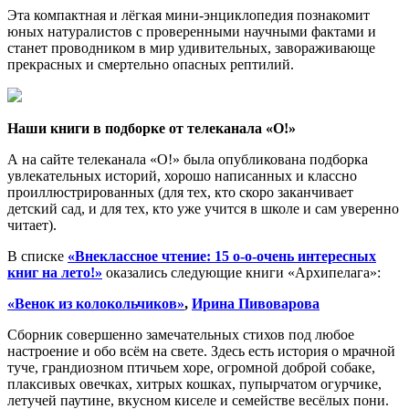
Эта компактная и лёгкая мини-энциклопедия познакомит
юных натуралистов с проверенными научными фактами и
станет проводником в мир удивительных, завораживающе
прекрасных и смертельно опасных рептилий.
Наши книги в подборке от телеканала «О!»
А на сайте телеканала «О!»
была опубликована подборка
увлекательных историй, хорошо написанных и классно
проиллюстрированных (для тех, кто скоро заканчивает
детский сад, и для тех, кто уже учится в школе и сам уверенно
читает).
В списке
«Внеклассное чтение: 15 о-о-очень интересных
книг на лето!»
оказались следующие книги «Архипелага»:
«Венок из колокольчиков»
,
Ирина Пивоварова
Сборник совершенно замечательных стихов под любое
настроение и обо всём на свете. Здесь есть история о мрачной
туче, грандиозном птичьем хоре, огромной доброй собаке,
плаксивых овечках, хитрых кошках, пупырчатом огурчике,
летучей паутине, вкусном киселе и семействе весёлых пони.