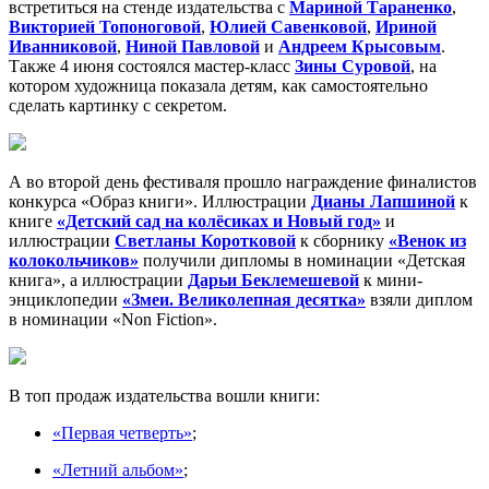
встретиться на стенде издательства с
Мариной Тараненко
,
Викторией Топоноговой
,
Юлией Савенковой
,
Ириной
Иванниковой
,
Ниной Павловой
и
Андреем Крысовым
.
Также 4 июня состоялся мастер-класс
Зины Суровой
, на
котором художница показала детям, как самостоятельно
сделать картинку с секретом.
А во второй день фестиваля прошло награждение финалистов
конкурса «Образ книги». Иллюстрации
Дианы Лапшиной
к
книге
«Детский сад на колёсиках и Новый год»
и
иллюстрации
Светланы Коротковой
к сборнику
«Венок из
колокольчиков»
получили дипломы в номинации «Детская
книга», а иллюстрации
Дарьи Беклемешевой
к мини-
энциклопедии
«Змеи. Великолепная десятка»
взяли диплом
в номинации «Non Fiction».
В топ продаж издательства вошли книги:
«Первая четверть»
;
«Летний альбом»
;