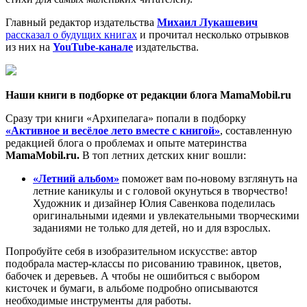
Главный редактор издательства
Михаил Лукашевич
рассказал о будущих книгах
и прочитал несколько отрывков
из них на
YouTube
-канале
издательства.
Наши книги в подборке от редакции блога Mama
M
obil.
ru
Сразу три книги «Архипелага» попали в подборку
«Активное и весёлое лето вместе с книгой»
, составленную
редакцией блога о проблемах и опыте материнства
Mama
M
obil.
ru
.
В топ летних детских книг вошли:
«Летний альбом»
поможет вам по-новому взглянуть на
летние каникулы и с головой окунуться в творчество!
Художник и дизайнер Юлия Савенкова поделилась
оригинальными идеями и увлекательными творческими
заданиями не только для детей, но и для взрослых.
Попробуйте себя в изобразительном искусстве: автор
подобрала мастер-классы по рисованию травинок, цветов,
бабочек и деревьев. А чтобы не ошибиться с выбором
кисточек и бумаги, в альбоме подробно описываются
необходимые инструменты для работы.