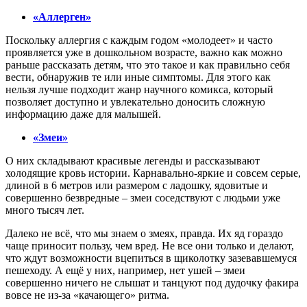
«Аллерген»
Поскольку аллергия с каждым годом «молодеет» и часто
проявляется уже в дошкольном возрасте, важно как можно
раньше рассказать детям, что это такое и как правильно себя
вести, обнаружив те или иные симптомы. Для этого как
нельзя лучше подходит жанр научного комикса, который
позволяет доступно и увлекательно доносить сложную
информацию даже для малышей.
«Змеи»
О них складывают красивые легенды и рассказывают
холодящие кровь истории. Карнавально-яркие и совсем серые,
длиной в 6 метров или размером с ладошку, ядовитые и
совершенно безвредные – змеи соседствуют с людьми уже
много тысяч лет.
Далеко не всё, что мы знаем о змеях, правда. Их яд гораздо
чаще приносит пользу, чем вред. Не все они только и делают,
что ждут возможности вцепиться в щиколотку зазевавшемуся
пешеходу. А ещё у них, например, нет ушей – змеи
совершенно ничего не слышат и танцуют под дудочку факира
вовсе не из-за «качающего» ритма.