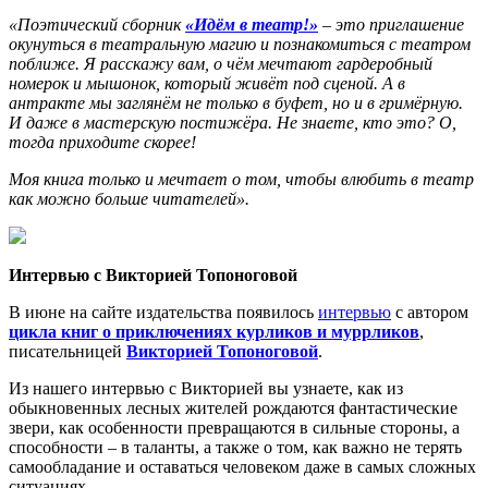
«Поэтический сборник
«Идём в театр!»
– это приглашение
окунуться в театральную магию и познакомиться с театром
поближе. Я расскажу вам, о чём мечтают гардеробный
номерок и мышонок, который живёт под сценой. А в
антракте мы заглянём не только в буфет, но и в гримёрную.
И даже в мастерскую постижёра. Не знаете, кто это? О,
тогда приходите скорее!
Моя книга только и мечтает о том, чтобы влюбить в театр
как можно больше читателей».
Интервью с Викторией Топоноговой
В июне на сайте издательства появилось
интервью
с автором
цикла книг о приключениях курликов и муррликов
,
писательницей
Викторией Топоноговой
.
Из нашего интервью с Викторией вы узнаете, как из
обыкновенных лесных жителей рождаются фантастические
звери, как особенности превращаются в сильные стороны, а
способности – в таланты, а также о том, как важно не терять
самообладание и оставаться человеком даже в самых сложных
ситуациях.