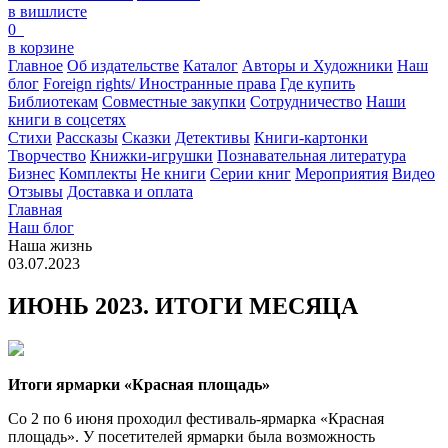
в вишлисте
0
в корзине
Главное
Об издательстве
Каталог
Авторы и Художники
Наш
блог
Foreign rights/ Иностранные права
Где купить
Библиотекам
Совместные закупки
Сотрудничество
Наши
книги в соцсетях
Стихи
Рассказы
Сказки
Детективы
Книги-картонки
Творчество
Книжки-игрушки
Познавательная литература
Бизнес
Комплекты
Не книги
Серии книг
Мероприятия
Видео
Отзывы
Доставка и оплата
Главная
Наш блог
Наша жизнь
03.07.2023
ИЮНЬ 2023. ИТОГИ МЕСЯЦА
Итоги ярмарки «Красная площадь»
Со 2 по 6 июня проходил фестиваль-ярмарка «Красная
площадь». У посетителей ярмарки была возможность