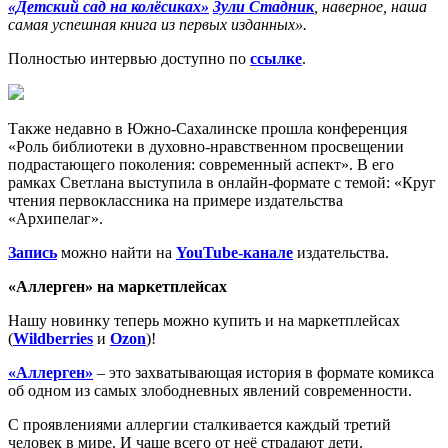
«Детский сад на колёсиках»
Зули Стадник
, наверное, наша
самая успешная книга из первых изданных».
Полностью интервью доступно по
ссылке
.
Также недавно в Южно-Сахалинске прошла конференция
«Роль библиотеки в духовно-нравственном просвещении
подрастающего поколения: современный аспект». В его
рамках Светлана выступила в онлайн-формате с темой: «Круг
чтения первоклассника на примере издательства
«Архипелаг».
Запись
можно найти на
YouTube
-канале
издательства.
«Аллерген» на маркетплейсах
Нашу новинку теперь можно купить и на маркетплейсах
(
Wildberries
и
Ozon
)!
«Аллерген»
– это захватывающая история в формате комикса
об одном из самых злободневных явлений современности.
С проявлениями аллергии сталкивается каждый третий
человек в мире. И чаще всего от неё страдают дети.