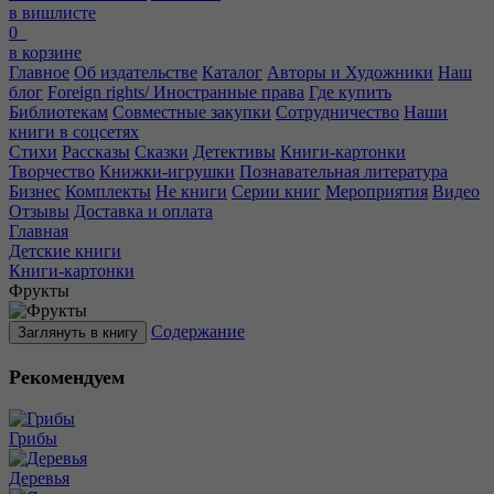
в вишлисте
0
в корзине
Главное
Об издательстве
Каталог
Авторы и Художники
Наш
блог
Foreign rights/ Иностранные права
Где купить
Библиотекам
Совместные закупки
Сотрудничество
Наши
книги в соцсетях
Стихи
Рассказы
Сказки
Детективы
Книги-картонки
Творчество
Книжки-игрушки
Познавательная литература
Бизнес
Комплекты
Не книги
Серии книг
Мероприятия
Видео
Отзывы
Доставка и оплата
Главная
Детские книги
Книги-картонки
Фрукты
Содержание
Заглянуть в книгу
Рекомендуем
Грибы
Деревья