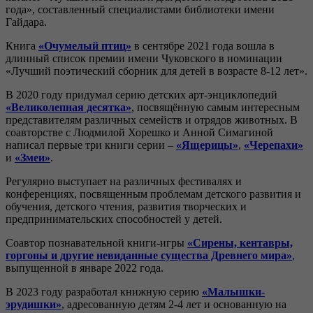
года», составленный специалистами библиотеки имени
Гайдара.
Книга
«Очумелый птиц»
в сентябре 2021 года вошла в
длинный список премии имени Чуковского в номинации
«Лучший поэтический сборник для детей в возрасте 8-12 лет».
В 2020 году придумал серию детских арт-энциклопедий
«Великолепная десятка»
, посвящённую самым интересным
представителям различных семейств и отрядов животных. В
соавторстве с Людмилой Хорешко и Анной Симагиной
написал первые три книги серии –
«Ящерицы»
,
«Черепахи»
и
«Змеи»
.
Регулярно выступает на различных фестивалях и
конференциях, посвященным проблемам детского развития и
обучения, детского чтения, развития творческих и
предпринимательских способностей у детей.
Соавтор познавательной книги-игры
«Сирены, кентавры,
горгоны и другие невиданные существа Древнего мира»
,
выпущенной в январе 2022 года.
В 2023 году разработал книжную серию
«Малышки-
эрудишки»
, адресованную детям 2-4 лет и основанную на