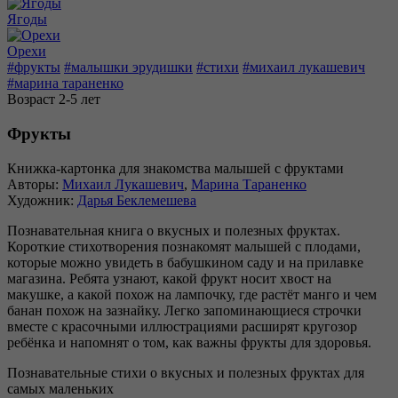
Ягоды
Орехи
#фрукты
#малышки эрудишки
#стихи
#михаил лукашевич
#марина тараненко
Возраст 2-5 лет
Фрукты
Книжка-картонка для знакомства малышей с фруктами
Авторы:
Михаил Лукашевич
,
Марина Тараненко
Художник:
Дарья Беклемешева
Познавательная книга о вкусных и полезных фруктах.
Короткие стихотворения познакомят малышей с плодами,
которые можно увидеть в бабушкином саду и на прилавке
магазина. Ребята узнают, какой фрукт носит хвост на
макушке, а какой похож на лампочку, где растёт манго и чем
банан похож на зазнайку. Легко запоминающиеся строчки
вместе с красочными иллюстрациями расширят кругозор
ребёнка и напомнят о том, как важны фрукты для здоровья.
Познавательные стихи о вкусных и полезных фруктах для
самых маленьких