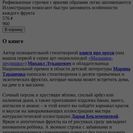
Рифмованные строчки с яркими образами легко запоминаются
Иллюстрации помогают быстро запомнить особенности
каждого фрукта
576
₽
960
В корзину
О книге
Автор познавательной стихотворной
книги про орехи
(она
вышла первой в серии арт-энциклопедий
«Малышки-
эрудишки
»
)
Михаил Лукашевич
и обладательница
Национальной премии в области детской литературы
Марина
Тараненко
написали стихотворения о десяти привычных и
экзотических фруктах, которые малыш может встретить дома,
на даче и в магазине.
Сочный персик и хрустящее яблоко, спелый арбуз или
наливная дыня, а также приехавшие издалека банан, манго,
апельсин и ананас – в этой книге вы найдёте карнавал красок
и вкусов на завораживающих иллюстрациях мастера
натуралистической иллюстрации
Дарьи Беклемешевой
.
Яркие и аппетитные фрукты на её рисунках сразу завладеют
вниманием ребёнка. А звонкие строки с забавными и
запоминающимися сравнениями помогут без труда выучить