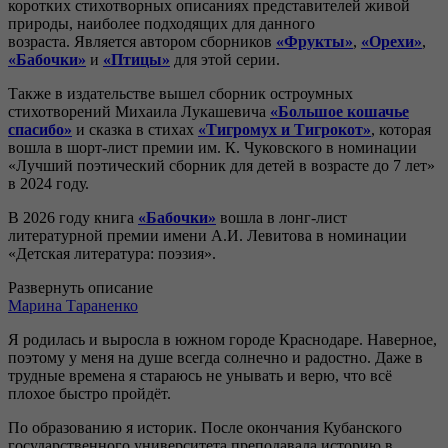
коротких стихотворных описаниях представителей живой
природы, наиболее подходящих для данного
возраста. Является автором сборников
«Фрукты»
,
«Орехи»
,
«Бабочки»
и
«Птицы»
для этой серии.
Также в издательстве вышел сборник остроумных
стихотворений Михаила Лукашевича
«Большое кошачье
спасибо»
и сказка в стихах
«Тигромух и Тигрокот»
, которая
вошла в шорт-лист премии им. К. Чуковского в номинации
«Лучший поэтический сборник для детей в возрасте до 7 лет»
в 2024 году.
В 2026 году книга
«Бабочки»
вошла в лонг-лист
литературной премии имени А.И. Левитова в номинации
«Детская литература: поэзия».
Развернуть описание
Марина Тараненко
Я родилась и выросла в южном городе Краснодаре. Наверное,
поэтому у меня на душе всегда солнечно и радостно. Даже в
трудные времена я стараюсь не унывать и верю, что всё
плохое быстро пройдёт.
По образованию я историк. После окончания Кубанского
государственного университета преподавала историю в