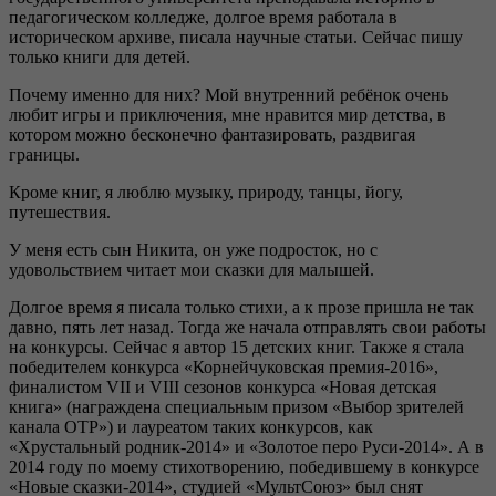
педагогическом колледже, долгое время работала в
историческом архиве, писала научные статьи. Сейчас пишу
только книги для детей.
Почему именно для них? Мой внутренний ребёнок очень
любит игры и приключения, мне нравится мир детства, в
котором можно бесконечно фантазировать, раздвигая
границы.
Кроме книг, я люблю музыку, природу, танцы, йогу,
путешествия.
У меня есть сын Никита, он уже подросток, но с
удовольствием читает мои сказки для малышей.
Долгое время я писала только стихи, а к прозе пришла не так
давно, пять лет назад. Тогда же начала отправлять свои работы
на конкурсы. Сейчас я автор 15 детских книг. Также я стала
победителем конкурса «Корнейчуковская премия-2016»,
финалистом VII и VIII сезонов конкурса «Новая детская
книга» (награждена специальным призом «Выбор зрителей
канала ОТР») и лауреатом таких конкурсов, как
«Хрустальный родник-2014» и «Золотое перо Руси-2014». А в
2014 году по моему стихотворению, победившему в конкурсе
«Новые сказки-2014», студией «МультСоюз» был снят