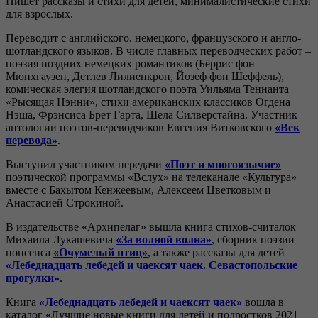
Пишет рассказы и стихи для детей, минималистические стихи
для взрослых.
Переводит с английского, немецкого, французского и англо-
шотландского языков. В числе главных переводческих работ –
поэзия поздних немецких романтиков (Бёррис фон
Мюнхгаузен, Детлев Лилиенкрон, Йозеф фон Шеффель),
комическая элегия шотландского поэта Уильяма Теннанта
«Рысящая Нэнни», стихи американских классиков Огдена
Нэша, Фрэнсиса Брет Гарта, Шела Силверстайна. Участник
антологии поэтов-переводчиков Евгения Витковского
«Век
перевода»
.
Выступил участником передачи
«Поэт и многоязычие»
поэтической программы «Вслух» на телеканале «Культура»
вместе с Бахытом Кенжеевым, Алексеем Цветковым и
Анастасией Строкиной.
В издательстве «Архипелаг» вышла книга стихов-считалок
Михаила Лукашевича
«За волной волна»
, сборник поэзии
нонсенса
«Очумелый птиц»
, а также рассказы для детей
«Лебеднадцать лебедей и чаексят чаек. Севастопольские
прогулки»
.
Книга
«Лебеднадцать лебедей и чаексят чаек»
вошла в
каталог «Лучшие новые книги для детей и подростков 2021