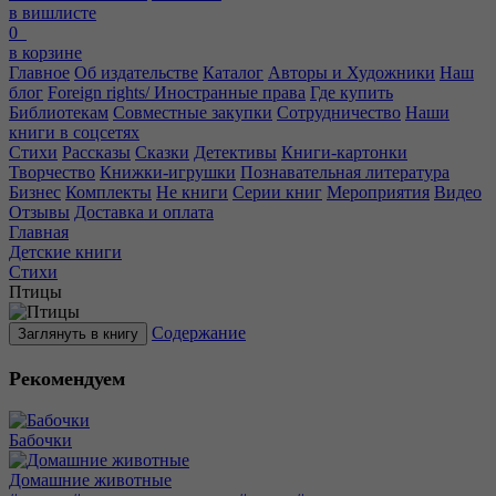
в вишлисте
0
в корзине
Главное
Об издательстве
Каталог
Авторы и Художники
Наш
блог
Foreign rights/ Иностранные права
Где купить
Библиотекам
Совместные закупки
Сотрудничество
Наши
книги в соцсетях
Стихи
Рассказы
Сказки
Детективы
Книги-картонки
Творчество
Книжки-игрушки
Познавательная литература
Бизнес
Комплекты
Не книги
Серии книг
Мероприятия
Видео
Отзывы
Доставка и оплата
Главная
Детские книги
Стихи
Птицы
Содержание
Заглянуть в книгу
Рекомендуем
Бабочки
Домашние животные