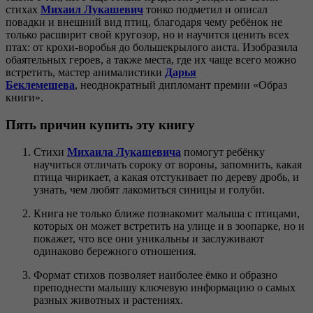
стихах
Михаил Лукашевич
тонко подметил и описал
повадки и внешний вид птиц, благодаря чему ребёнок не
только расширит свой кругозор, но и научится ценить всех
птах: от крохи-воробья до большекрылого аиста. Изобразила
обаятельных героев, а также места, где их чаще всего можно
встретить, мастер анималистики
Дарья
Беклемешева
, неоднократный дипломант премии «Образ
книги».
Пять причин купить эту книгу
Стихи
Михаила Лукашевича
помогут ребёнку
научиться отличать сороку от вороны, запомнить, какая
птица чирикает, а какая отстукивает по дереву дробь, и
узнать, чем любят лакомиться синицы и голуби.
Книга не только ближе познакомит малыша с птицами,
которых он может встретить на улице и в зоопарке, но и
покажет, что все они уникальны и заслуживают
одинаково бережного отношения.
Формат стихов позволяет наиболее ёмко и образно
преподнести малышу ключевую информацию о самых
разных животных и растениях.