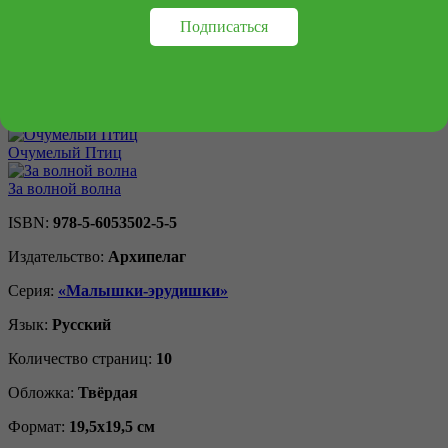
Древнего мира
Подписаться
Ящерицы. Великолепная десятка
Лебеднадцать лебедей и чаексят чаек. Севастопольские
прогулки
Очумелый Птиц
За волной волна
ISBN:
978-5-6053502-5-5
Издательство:
Архипелаг
Серия:
«Малышки-эрудишки»
Язык:
Русский
Количество страниц:
10
Обложка:
Твёрдая
Формат:
19,5х19,5 см