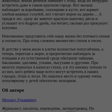
животных любой ребёнок начинает с птиц. Ведь их нетрудно
встретить даже в самом крупном городе. Вот малыш
наблюдает за воробьями, снующими в кусте, вот кормит
хлебом важных голубей, вот считает ворон на дереве… А
придя в лес, сразу же заметит красную шапочку дятла и
услышит его бодрую дробь, посчитает, сколько раз прокукует
кукушка.
Невозможно представить себе нашу жизнь без птичьего пения
и посвиста. Про птиц сложено множество стихов и песен.
В детстве у меня жили в клетке волнистые попугайчики, а
теперь, переехав к морю, я предпочитаю наблюдать за
птицами в их естественной среде обитания: чайками,
бакланами, цаплями, утками, лысухами и другими. Про
многих пернатых я написал стихи, а в эту книжку попали те
из них, кого ребята чаще всего могут встретить в наших
городах, сёлах и лесах. Но нашлось место и одному очень
популярному у детей обитателю зоопарков.
Об авторе
Михаил Лукашевич
Журналист, писатель, переводчик, литературовед. По