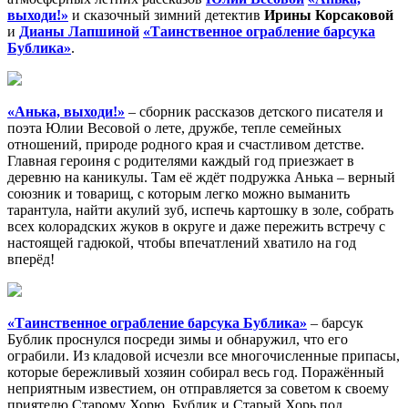
выходи!»
и сказочный зимний детектив
Ирины Корсаковой
и
Дианы Лапшиной
«Таинственное ограбление барсука
Бублика»
.
«Анька, выходи!»
– сборник рассказов детского писателя и
поэта Юлии Весовой о лете, дружбе, тепле семейных
отношений, природе родного края и счастливом детстве.
Главная героиня с родителями каждый год приезжает в
деревню на каникулы. Там её ждёт подружка Анька – верный
союзник и товарищ, с которым легко можно выманить
тарантула, найти акулий зуб, испечь картошку в золе, собрать
всех колорадских жуков в округе и даже пережить встречу с
настоящей гадюкой, чтобы впечатлений хватило на год
вперёд!
«Таинственное ограбление барсука Бублика»
– барсук
Бублик проснулся посреди зимы и обнаружил, что его
ограбили. Из кладовой исчезли все многочисленные припасы,
которые бережливый хозяин собирал весь год. Поражённый
неприятным известием, он отправляется за советом к своему
приятелю Старому Хорю. Бублик и Старый Хорь под