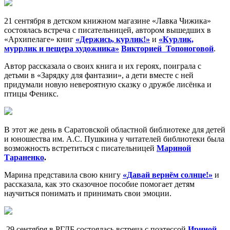
21 сентября в детском книжном магазине «Лавка Чижика»
состоялась встреча с писательницей, автором вышедших в
«Архипелаге» книг
«Держись, курлик!»
и
«Курлик,
муррлик и пещера художника»
Викторией Топоноговой
.
Автор рассказала о своих книга и их героях, поиграла с
детьми в «Зарядку для фантазии», а дети вместе с ней
придумали новую невероятную сказку о дружбе лисёнка и
птицы Феникс.
В этот же день в Саратовской областной библиотеке для детей
и юношества им. А.С. Пушкина у читателей библиотеки была
возможность встретиться с писательницей
Мариной
Тараненко
.
Марина представила свою книгу
«Давай вернём солнце!»
и
рассказала, как это сказочное пособие помогает детям
научиться понимать и принимать свои эмоции.
29 сентября в РГДБ состоялась встреча с поэтессой
Ириной