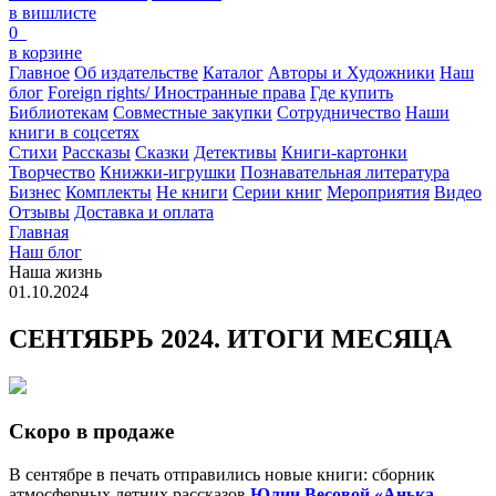
в вишлисте
0
в корзине
Главное
Об издательстве
Каталог
Авторы и Художники
Наш
блог
Foreign rights/ Иностранные права
Где купить
Библиотекам
Совместные закупки
Сотрудничество
Наши
книги в соцсетях
Стихи
Рассказы
Сказки
Детективы
Книги-картонки
Творчество
Книжки-игрушки
Познавательная литература
Бизнес
Комплекты
Не книги
Серии книг
Мероприятия
Видео
Отзывы
Доставка и оплата
Главная
Наш блог
Наша жизнь
01.10.2024
СЕНТЯБРЬ 2024. ИТОГИ МЕСЯЦА
Скоро в продаже
В сентябре в печать отправились новые книги: сборник
атмосферных летних рассказов
Юлии Весовой
«Анька,