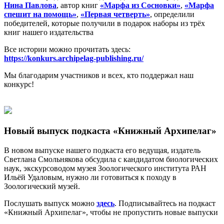
Нина Павлова
, автор книг
«Марфа из Сосновки»
,
«Марфа
спешит на помощь»
,
«Первая четверть»
, определили
победителей, которые получили в подарок наборы из трёх
книг нашего издательства
Все истории можно прочитать здесь:
h
ttps://konkurs.archipelag-publishing.ru/
Мы благодарим участников и всех, кто поддержал наш
конкурс!
Новый выпуск подкаста «Книжный Архипелаг»
В новом выпуске нашего подкаста его ведущая, издатель
Светлана Смольнякова обсудила с кандидатом биологических
наук, экскурсоводом музея Зоологического института РАН
Ильёй Удаловым, нужно ли готовиться к походу в
Зоологический музей.
Послушать выпуск можно
здесь
. Подписывайтесь на подкаст
«Книжный Архипелаг», чтобы не пропустить новые выпуски