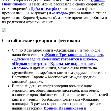
Иванниковой
. На ней Ирина рассказала о своих сборниках
стихотворений
«Идём в театр!»
(книга вошла в финал
премии им. С.Я. Маршака) и
«Ягоды»
(книга вошла в финал
премии им. Корнея Чуковского), а также прочитала ребятам и
их родителям отрывки из них.
Сентябрьские ярмарки и фестивали
С 4 по 8 сентября книги «Архипелага», в том числе
наши бестселлеры
«Коля в Третьяковской галерее»
,
«Детский сад на колёсиках готовится к школе»
,
«Первая четверть»
,
«Крылатые выражения»
,
«Космос»
и другие книги, можно было купить на
крупнейшем и старейшем книжном форуме в России и
Восточной Европе – Московской международной
книжной ярмарке.
В первый день сентября завершилось ещё одно
мероприятие, объединившее писателей, издателей,
иллюстраторов, библиотекарей, а также всех любителей
книги и чтения – Кузбасский фестиваль «Книжная
площадь». В рамках мероприятия прошли встречи с
нашими авторами
Ириной Иванниковой
и