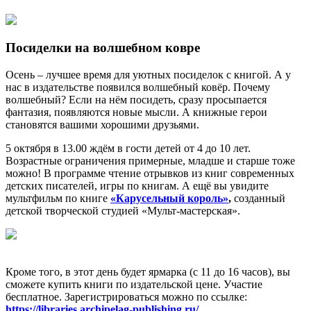
Посиделки на волшебном ковре
Осень – лучшее время для уютных посиделок с книгой. А у
нас в издательстве появился волшебный ковёр. Почему
волшебный? Если на нём посидеть, сразу просыпается
фантазия, появляются новые мысли. А книжные герои
становятся вашими хорошими друзьями.
5 октября в 13.00 ждём в гости детей от 4 до 10 лет.
Возрастные ограничения примерные, младше и старше тоже
можно! В программе чтение отрывков из книг современных
детских писателей, игры по книгам. А ещё вы увидите
мультфильм по книге
«Карусельный король»
,
созданный
детской творческой студией «Мульт-мастерская».
Кроме того, в этот день будет ярмарка (с 11 до 16 часов), вы
сможете купить книги по издательской цене. Участие
бесплатное. Зарегистрироваться можно по ссылке:
https://libraries.archipelag-publishing.ru/
.