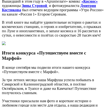
Вышедший в этом году в «Архипелаге» комикс
«Космос»
художницы
Зины Суровой
и фотожурналиста
Дмитрия
Костюкова
был отмечен ведущим программы «Утро России»
на канале «Россия 1» Егором Серовым.
В этой книге вы найдёте удивительные истории о ракетах и
космических станциях, о героях и изобретателях, о прыжках
по Луне и инопланетянах, о запахе космоса и 16 рассветах в
сутки, о невесомости и полётах со скоростью 28 тысяч км/ч!
Итоги конкурса «Путешествуем вместе с
Марфой»
В конце сентября мы подвели итоги нашего конкурса
«Путешествуем вместе с Марфой».
За три летних месяца наша Марфуша успела побывать в
Самарской и Калининградской областях, в посёлке
Октябрьском, в Туапсе и даже на Камчатке! Путешествие
получилось славным.
Участники присылали нам фото и короткие истории о
любимом городе или месте для отдыха, а наша редакция и