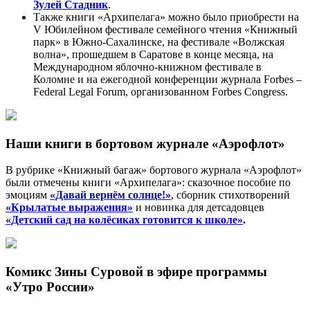
Зулей Стадник
.
Также книги «Архипелага» можно было приобрести на
V Юбилейном фестивале семейного чтения «Книжный
парк» в Южно-Сахалинске, на фестивале «Волжская
волна», прошедшем в Саратове в конце месяца, на
Международном яблочно-книжном фестивале в
Коломне и на ежегодной конференции журнала Forbes –
Federal Legal Forum, организованном Forbes Congress.
Наши книги в бортовом журнале «Аэрофлот»
В рубрике «Книжный багаж» бортового журнала «Аэрофлот»
были отмечены книги «Архипелага»: сказочное пособие по
эмоциям
«Давай вернём солнце!»
, сборник стихотворений
«Крылатые выражения»
и новинка для детсадовцев
«Детский сад на колёсиках готовится к школе»
.
Комикс Зины Суровой в эфире программы
«Утро России»