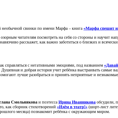
й необычной свинки по имени Марфа – книга
«Марфа спешит н
озорным читателям посмотреть на себя со стороны и научит нап
навязчиво расскажет, как важно заботиться о близких и всячески
как справляться с негативными эмоциями, под названием
«Давай
. Душевная и добрая история учит ребёнка выстраивать самые 
омогают лучше разобраться и принять неприятные и незнакомые
тлана Смольнякова
и поэтесса
Ирина Иванникова
обсудили, п
 то, как сборник стихотворений
«Идём в театр!»
(шорт-лист лите
рошлого месяца) познакомит ребёнка с окружающим миром.