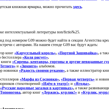
детская книжная ярмарка, можно прочитать
здесь
.
е интеллектуальной литературы non/fictio№25.
тенд под номером G09 можно будет найти в секции Агентства кр
стречи с авторами. На нашем стенде G09 вас будут ждать:
тор книг
«Карусельный король»
,
«Портной Зашивайка»
,
а так
р бестселлера
«Коля рисует»
.
 книги
«Сирены, кентавры, горгоны и другие невиданные су
Летнего»
и
«Зимнего»
альбомов.
ор новинки
«Радость своими руками»
,
а также иллюстратор кн
естселлеров
«Марфа из Сосновки»
,
«Первая четверть»
и нови
борников стихотворений
«Идём в театр!»
и
«Ягоды»
.
«Русские народные загадки в картинках»
,
а также развивающ
Топоногова
,
автор книг
«Держись,
курлик
!»
и
«
Курлик
,
мурр
 «Архипелага»