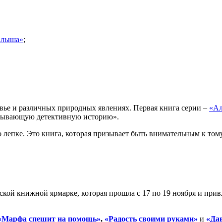
малыша»
;
вье и различных природных явлениях. Первая книга серии –
«Ал
атывающую детективную историю».
 лепке. Это книга, которая призывает быть внимательным к тому,
ой книжной ярмарке, которая прошла с 17 по 19 ноября и привл
«Марфа спешит на помощь»
,
«Радость своими руками»
и
«Дав