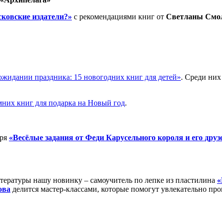
ковские издатели?»
с рекомендациями книг от
Светлан
ы
Смо
ожидании праздника: 15 новогодних книг для детей»
. Среди них
мних книг для подарка на Новый год
.
аря
«Весёлые задания от Феди Карусельного короля и его друз
итературы нашу новинку – самоучитель по лепке из пластилина
«
ова
делится мастер-классами, которые помогут увлекательно про