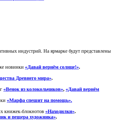
еативных индустрий. На ярмарке будут представлены
же новинки
«Давай вернём солнце!»
.
щества Древнего мира»
.
иг
«Венок из колокольчиков»
,
«Давай вернём
нки
«Марфа спешит на помощь».
их книжек-блокнотов
«
Находилки
»
.
лик
и пещера художника»
.