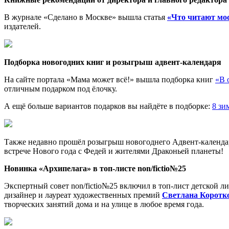
В журнале «Сделано в Москве» вышла статья
«Что читают мос
издателей.
Подборка новогодних книг и розыгрыш
а
двент
-календаря
На сайте портала «Мама может всё!» вышла подборка книг
«В 
отличным подарком под ёлочку.
А ещё больше вариантов подарков вы найдёте в подборке:
8 зи
Также недавно прошёл розыгрыш новогоднего Адвент-календ
встрече Нового года с Федей и жителями Драконьей планеты!
Новинка «Архипелага» в топ-листе
non
/fictio№25
Экспертный совет non/fictio№25 включил в топ-лист детской л
дизайнер и лауреат художественных премий
Светлана Коротк
творческих занятий дома и на улице в любое время года.