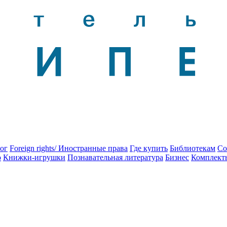
ог
Foreign rights/ Иностранные права
Где купить
Библиотекам
Со
о
Книжки-игрушки
Познавательная литература
Бизнес
Комплект