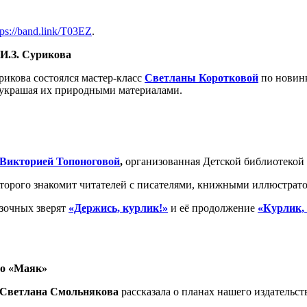
tps://band.link/T03EZ
.
 И.З. Сурикова
рикова состоялся мастер-класс
Светланы Коротковой
по новин
, украшая их природными материалами.
Викторией Топоноговой
,
организованная Детской библиотекой 
оторого знакомит читателей с писателями, книжными иллюстрато
азочных зверят
«Держись, курлик
!»
и её продолжение
«
Курлик,
ио «Маяк»
Светлана
Смольнякова
рассказала о планах нашего издательст