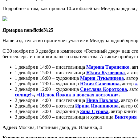
Подробнее о том, как прошла 10-я юбилейная Международная 
Я
рмарка
non
/fictio
№25
Наше издательство принимает участие в Международной ярмарк
С 30 ноября по 3 декабря в комплексе «Гостиный двор» наш с
бестселлеры и новинки нашего издательства. А также пройдут в
1 декабря в 14:00 – писательница
Марина Тараненко
,
ав
1 декабря в 15:00 – писательница
Юлия Кузнецова
, авто
1 декабря в 16:00 – художница
Мария
Лукьянцева
,
автор
1 декабря в 17:00 – художница
Юлия Савенкова
,
автор
«
2 декабря в 12:00 – художница
Светлана Короткова
,
авт
солнце!»
,
«Щенок Йожик в поисках косточки»
.
2 декабря в 14:00 – писательница
Нина Павлова
,
автор б
2 декабря в 16:00 – поэтесса
Ирина Иванникова
,
автор с
3 декабря в 13:00 – художница
Зина Сурова
,
автор книги
3 декабря в 16:00 – писательница и художница
Виктория 
Адрес:
Москва, Гостиный двор, ул. Ильинка, 4
Книжные рекомендации от директора и главного редактора