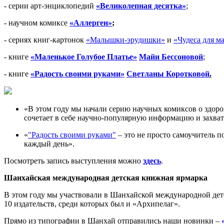
- серии арт-энциклопедий
«Великолепная десятка»
;
- научном комиксе
«Аллерген»
;
- сериях книг-картонок
«Малышки-эрудишки»
и
«Чудеса для 
- книге
«Маленькое Голубое Платье»
Майи Бессоновой
;
- книге
«Радость своими руками»
Светланы Коротковой
.
«В этом году мы начали серию научных комиксов о здоро
сочетает в себе научно-популярную информацию и захв
«
"Радость своими руками"
– это не просто самоучитель по
каждый день».
Посмотреть запись выступления можно
здесь
.
Шанхайская международная детская книжная ярмарка
В этом году мы участвовали в Шанхайской международной детск
10 издательств, среди которых был и «Архипелаг».
Прямо из типографии в Шанхай отправились наши новинки –