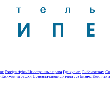
ог
Foreign rights/ Иностранные права
Где купить
Библиотекам
Со
о
Книжки-игрушки
Познавательная литература
Бизнес
Комплект