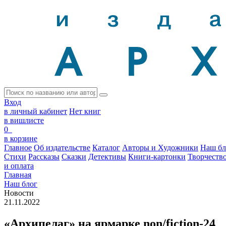
Вход
в личный кабинет
Нет книг
в вишлисте
0
в корзине
Главное
Об издательстве
Каталог
Авторы и Художники
Наш бл
Стихи
Рассказы
Сказки
Детективы
Книги-картонки
Творчеств
и оплата
Главная
Наш блог
Новости
21.11.2022
«Архипелаг» на ярмарке non/fiction-24