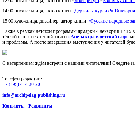
12:00 писательница, автор книги «
Коля рисует
»
Юлия Кузнецо
14:00 писательница, автор книги «
Держись,
курлик
!»
Виктория
15:00 художница, дизайнер, автор книги
«Русские народные за
Также в рамках детской программы ярмарки 4 декабря в 17:15
тёплой и терапевтичной книги
«Ане завтра в детский сад»
, к
и проблемы. А после завершения выступления у читателей буде
С нетерпением ждём встречи с нашими читателями! Следите з
Телефон редакции:
+7 (495) 414-30-20
info@archipelag-publishing.ru
Контакты
Реквизиты