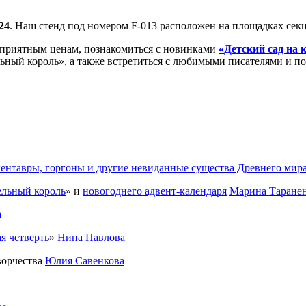
-24
. Наш стенд под номером F-013 расположен на площадках секц
 приятным ценам, познакомиться с новинками
«
Детский сад на 
ный король», а также встретиться с любимыми писателями и по
ентавры, горгоны и другие невиданные существа Древнего мир
ельный король
» и
новогоднего
адвент
-календаря
Марина Таране
а
я четверть
»
Нина Павлова
ворчества
Юлия Савенкова