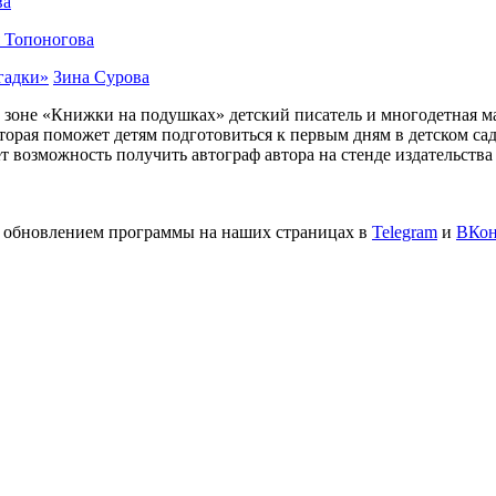
ва
 Топоногова
гадки»
Зина Сурова
 в зоне «Книжки на подушках» детский писатель и многодетная 
оторая поможет детям подготовиться к первым дням в детском са
т возможность получить автограф автора на стенде издательства
а обновлением программы на наших страницах в
Telegram
и
ВКон