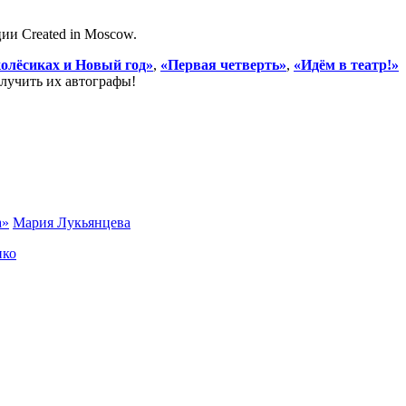
ии Created in Moscow.
колё
сиках и Новый год»
,
«Первая четверть»
,
«Идё
м в театр!
»
лучить их автографы!
а»
Мария Лукьянцева
нко