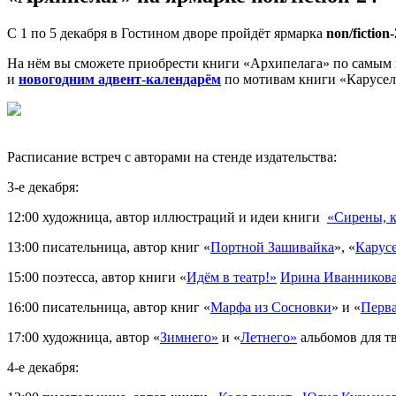
С 1 по 5 декабря в Гостином дворе пройдёт ярмарка
non
/fiction
На нём вы сможете приобрести книги «Архипелага» по самым
и
новогодним
адвент
-календарё
м
по мотивам книги «Карусель
Расписание встреч c авторами на стенде издательства:
3-е декабря:
12:00 художница, автор иллюстраций и идеи книги
«Сирены, к
13:00 писательница, автор книг «
Портной
З
ашивайка
», «
Карус
15:00 поэтесса, автор книги «
Идём в театр!»
Ирина Иванников
16:00 писательница, автор книг «
Марфа из Сосновки
» и «
Перва
17:00 художница, автор «
Зимнего
»
и «
Летнего
»
альбомов для т
4-е декабря: