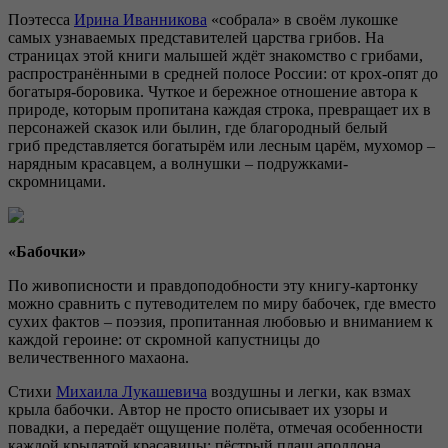
Поэтесса
Ирина Иванникова
«собрала» в своём лукошке
самых узнаваемых представителей царства грибов. На
страницах этой книги малышей ждёт знакомство с грибами,
распространёнными в средней полосе России: от крох-опят до
богатыря-боровика. Чуткое и бережное отношение автора к
природе, которым пропитана каждая строка, превращает их в
персонажей сказок или былин, где благородный белый
гриб представляется богатырём или лесным царём, мухомор –
нарядным красавцем, а волнушки – подружками-
скромницами.
«Бабочки»
По живописности и правдоподобности эту книгу-картонку
можно сравнить с путеводителем по миру бабочек, где вместо
сухих фактов – поэзия, пропитанная любовью и вниманием к
каждой героине: от скромной капустницы до
величественного махаона.
Стихи
Михаила Лукашевича
воздушны и легки, как взмах
крыла бабочки. Автор не просто описывает их узоры и
повадки, а передаёт ощущение полёта, отмечая особенности
каждой крылатой красавицы: пёстрый плащ аполлона,