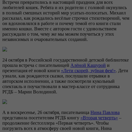
Встречи превратились в настоящий праздник для всех
любителей кошек. Ребята и их родители с головой окунулись
в полный смешных историй мир усатых-полосатых. Михаил
рассказал, как рождались весёлые строчки стихотворений, чем
он вдохновлялся в работе и почему темой его книги стали
именно кошки. Вместе с автором гости с удовольствием
рассуждали о том, чему же мы можем поучиться у этих
независимых и очаровательных созданий.
24 октября в Российской государственной детской библиотеке
прошла встреча с писательницей
Алёной Кашурой
и
презентация её новой книги
«Лети скорей, зубная фея!»
. Дети
узнали, как рождаются сказки, послушали отрывки в
авторском исполнении, а также посмотрели кукольный
спектакль и поучаствовали в мастер-классе от сотрудника
РГДБ – Марии Володиной.
А в воскресенье, 26 октября, писательница
Нина Павлова
представила посетителям РГДБ книгу
«Вторая четверть»
–
продолжение бестселлера «Первая четверть». Чтобы
погрузить всех в атмосферу своей новой книги, Нина