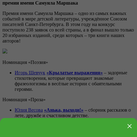
премии имени Самуила Маршака
Премия имени Самуила Маршака – одно из самых важных
событий в мире детской литературы, учреждённое Союзом
писателей Санкт-Петербурга. В этом году на конкурс
поступило 238 заявок со всей страны, а в финал вышло только
20 избранных изданий, среди которых – три книги наших
авторов!
Номинация «Поэзия»
Игорь Шевчук
«Крылатые выражения»
– задорные
стихотворения, которые превращают знакомые
фразеологизмы в весёлые истории с обаятельными
героями.
Номинация «Проза»
Юлия Весова
«Анька, выходи!»
– сборник рассказов о
лете, дружбе и счастливом детстве.
×
Зуля Стадник
«Мама в кармашке»
– нежная и
наполненная игрой воображения книга о том, как
видеть волшебство во всём, что нас окружает.