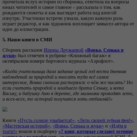
прочитала вслух истории из сборника, ответила на вопросы
юных читателей и самое главное – рассказала о том, как
рождаются сюжеты и как выглядит работа над книгой
изнутри. Участники встречи узнали, какую важную роль
играет редактор, и как художник воплощает замысел автора от
идеи до иллюстрации.
5. Наши книги в СМИ
Сборник рассказов
Ирины Дружаевой
«Вовка, Сенька и
жуки»
был отмечен в рубрике «Книжный багаж» в
октябрьском номере бортового журнала «Аэрофлот».
«Когда учительница дала задание целый год вести дневник
наблюдений за природой и вносить туда всё самое
интересное, Вовка сначала растерялся: о чём же писать?
Но
если считать природой и младшего брата Сеньку, и кота
Ваську, и бабушку Аню в деревне, где мальчики проводят лето,
и всех-всех, то историй получится хоть отбавляй!»
Книги
«Пусть солнце улыбается!»
,
«Лети скорей зубная фея!»
,
«Мастерская историй»
,
«Вовка, Сенька и жуки»
и
«Идём в
театр!»
вошли в подборку
«7 книг, которые сделают осенние
каникулы волшебными»
от портала для родителей НЭН. А