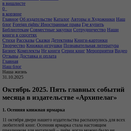
в вишлисте
0
в корзине
Главное
Об издательстве
Каталог
Авторы и Художники
Наш
блог
Foreign rights/ Иностранные права
Где купить
Библиотекам
Совместные закупки
Сотрудничество
Наши
книги в соцсетях
Стихи
Рассказы
Сказки
Детективы
Книги-картонки
Творчество
Книжки-игрушки
Познавательная литература
Бизнес
Комплекты
Не книги
Серии книг
Мероприятия
Видео
Отзывы
Доставка и оплата
Главная
Наш блог
Наша жизнь
31.10.2025
Октябрь 2025. Пять главных событий
месяца в издательстве «Архипелаг»
1. Осенняя книжная ярмарка
11 октября двери нашего издательства распахнулись для всех
любителей книг. Осенняя ярмарка стала настоящим
праздником для читателей – днём, когда можно было не