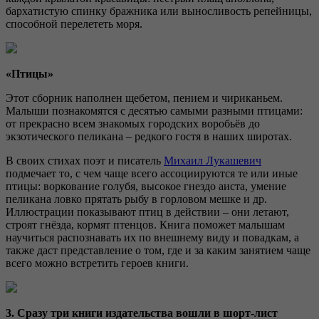
бархатистую спинку бражника или выносливость репейницы,
способной перелететь моря.
«Птицы»
Этот сборник наполнен щебетом, пением и чириканьем.
Малыши познакомятся с десятью самыми разными птицами:
от прекрасно всем знакомых городских воробьёв до
экзотического пеликана – редкого гостя в наших широтах.
В своих стихах поэт и писатель
Михаил Лукашевич
подмечает то, с чем чаще всего ассоциируются те или иные
птицы: воркование голубя, высокое гнездо аиста, умение
пеликана ловко прятать рыбу в горловом мешке и др.
Иллюстрации показывают птиц в действии – они летают,
строят гнёзда, кормят птенцов. Книга поможет малышам
научиться распознавать их по внешнему виду и повадкам, а
также даст представление о том, где и за каким занятием чаще
всего можно встретить героев книги.
3. Сразу три книги издательства вошли в шорт-лист