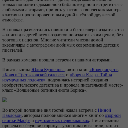
только пополнить домашнюю библиотеку, но и встретиться с
любимыми авторами, принять участие в творческих мастер-
классах и просто провести выходной в тёплой дружеской
атмосфере.
На полках разместились новинки и бестселлеры издательства
– книги для детей всех возрастов по издательским ценам, без
торговых наценок. Многие читатели унесли домой
экземпляры с автографами любимых современных детских
писателей.
В рамках ярмарки прошли встречи с нашими авторами.
Писательница
Юлия Кузнецова
, автор книг
«Коля рисует»
,
«Коля в Третьяковской галерее»
и
«Боря и Клара. Тайна
изумрудных лодочек»
, поделилась историей создания
изобретательского детектива и провела писательский мастер-
класс «Волшебные ботинки енота Бориса».
Во второй половине дня гостей ждала встреча с
Ниной
Павловой
, автором полюбившихся многим книг об
озорной
свинке Марфе
и
неутомимых первоклашках
. Писательница
провела весёлую викторину – участники выяснили, кто из