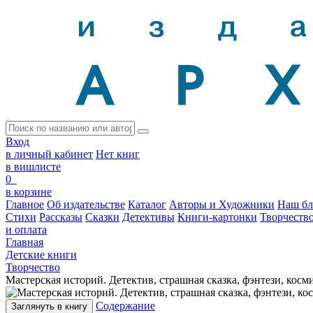
Вход
в личный кабинет
Нет книг
в вишлисте
0
в корзине
Главное
Об издательстве
Каталог
Авторы и Художники
Наш бл
Стихи
Рассказы
Сказки
Детективы
Книги-картонки
Творчеств
и оплата
Главная
Детские книги
Творчество
Мастерская историй. Детектив, страшная сказка, фэнтези, кос
Содержание
Заглянуть в книгу