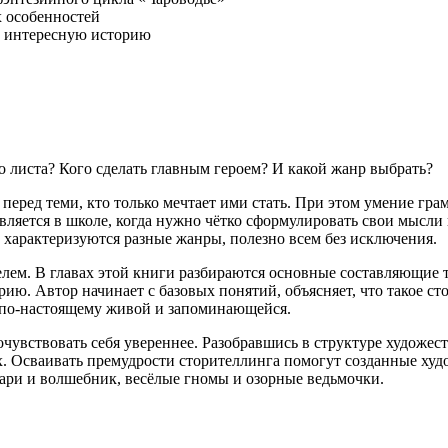
 особенностей
ь интересную историю
о листа? Кого сделать главным героем? И какой жанр выбрать?
 перед теми, кто только мечтает ими стать. При этом умение гр
вляется в школе, когда нужно чётко сформулировать свои мысли 
м характеризуются разные жанры, полезно всем без исключения.
лем. В главах этой книги разбираются основные составляющие т
 Автор начинает с базовых понятий, объясняет, что такое стори
ию по-настоящему живой и запоминающейся.
увствовать себя увереннее. Разобравшись в структуре художест
лях. Осваивать премудрости сторителлинга помогут созданные х
ари и волшебник, весёлые гномы и озорные ведьмочки.