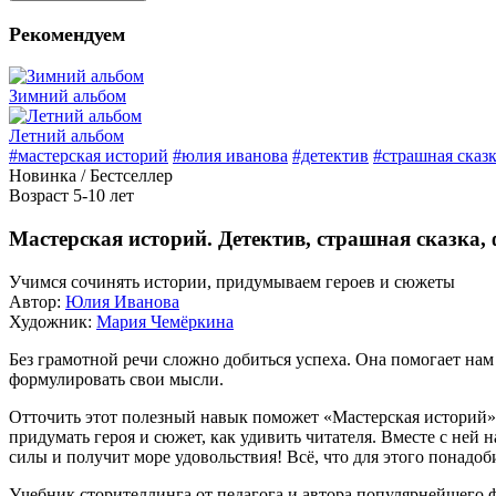
Рекомендуем
Зимний альбом
Летний альбом
#мастерская историй
#юлия иванова
#детектив
#страшная сказ
Новинка / Бестселлер
Возраст 5-10 лет
Мастерская историй. Детектив, страшная сказка,
Учимся сочинять истории, придумываем героев и сюжеты
Автор:
Юлия Иванова
Художник:
Мария Чемёркина
Без грамотной речи сложно добиться успеха. Она помогает нам о
формулировать свои мысли.
Отточить этот полезный навык поможет «Мастерская историй»! 
придумать героя и сюжет, как удивить читателя. Вместе с не
силы и получит море удовольствия! Всё, что для этого понадоб
Учебник сторителлинга от педагога и автора популярнейшего 