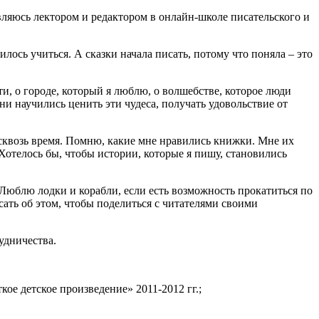
вляюсь лектором и редактором в онлайн-школе писательского и
лось учиться. А сказки начала писать, потому что поняла – это
ти, о городе, который я люблю, о волшебстве, которое люди
ни научились ценить эти чудеса, получать удовольствие от
у сквозь время. Помню, какие мне нравились книжки. Мне их
Хотелось бы, чтобы истории, которые я пишу, становились
 Люблю лодки и корабли, если есть возможность прокатиться по
исать об этом, чтобы поделиться с читателями своими
рудничества.
ое детское произведение» 2011-2012 гг.;