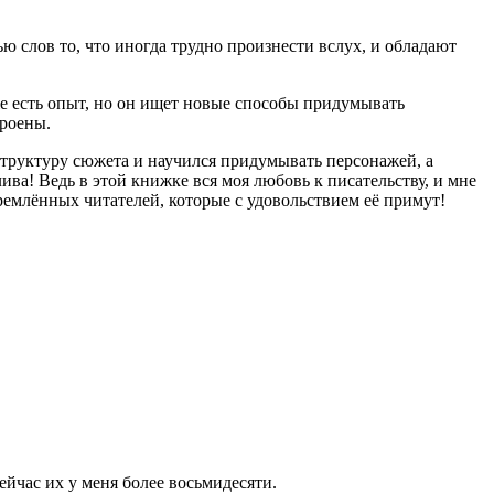
ю слов то, что иногда трудно произнести вслух, и обладают
уже есть опыт, но он ищет новые способы придумывать
троены.
 структуру сюжета и научился придумывать персонажей, а
ива! Ведь в этой книжке вся моя любовь к писательству, и мне
тремлённых читателей, которые с удовольствием её примут!
йчас их у меня более восьмидесяти.