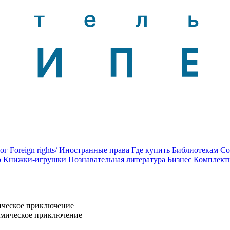
ог
Foreign rights/ Иностранные права
Где купить
Библиотекам
Со
о
Книжки-игрушки
Познавательная литература
Бизнес
Комплект
мическое приключение