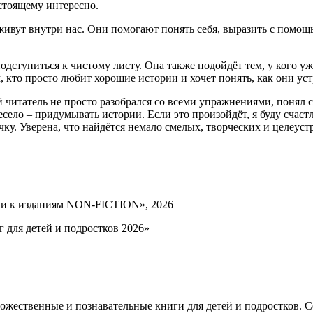
стоящему интересно.
живут внутри нас. Они помогают понять себя, выразить с помощь
подступиться к чистому листу. Она также подойдёт тем, у кого 
, кто просто любит хорошие истории и хочет понять, как они ус
й читатель не просто разобрался со всеми упражнениями, понял
село – придумывать истории. Если это произойдёт, я буду счастл
чку. Уверена, что найдётся немало смелых, творческих и целеус
ии к изданиям NON-FICTION», 2026
г для детей и подростков 2026»
жественные и познавательные книги для детей и подростков. Се