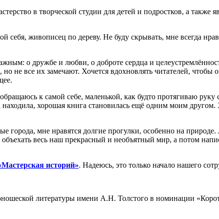
терство в творческой студии для детей и подростков, а также я
 себя, живописец по дереву. Не буду скрывать, мне всегда нрави
важным: о дружбе и любви, о доброте сердца и целеустремлённос
, но не все их замечают. Хочется вдохновлять читателей, чтобы о
щее.
о, обращаюсь к самой себе, маленькой, как будто протягиваю рук
да находила, хорошая книга становилась ещё одним моим другом. 
ые города, мне нравятся долгие прогулки, особенно на природе.
 бы объехать весь наш прекрасный и необъятный мир, а потом нап
«Мастерская историй»
. Надеюсь, это только начало нашего сот
юношеской литературы имени А.Н. Толстого в номинации «Коротк