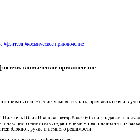
ка
#фэнтези
#космическое приключение
 фэнтези, космическое приключение
тстаивать своё мнение, ярко выступать, проявлять себя и в учёбе
Писатель Юлия Иванова, автор более 60 книг, педагог и психоло
й начинающий сочинитель создаст новые миры и наполнит их зах
ится: блокнот, ручка и немного решимости!
фэнтезийного цикла «Чароводье»