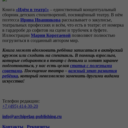
Книга
«Идём в театр!»
– единственный концептуальный
сборник детских стихотворений, посвящённый театру. В нём
поэтесса
Ирина Иванникова
рассказывает о закулисье,
театральных профессиях и всём, что есть в театре: от номерка
в гардеробе до софитов на сцене и трубочек в буфете.
Иллюстрации
Марии Коротаевой
позволяют полностью
погрузиться в созданный автором мир.
Книга может вдохновить ребёнка записаться в актёрский
кружок или сходить на спектакль. В помощь взрослым,
которые собираются в театр с детьми и хотят заранее
подготовиться, у нас есть целая
статья с полезными
советами
. Посещение театра –
важный этап развития
ребёнка
, который невозможно заменить другими видами
искусства!
Телефон редакции:
+7 (495) 414-30-20
info@archipelag-publishing.ru
Контакты
Реквизиты