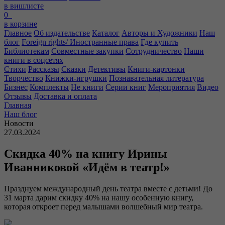
в вишлисте
0
в корзине
Главное
Об издательстве
Каталог
Авторы и Художники
Наш
блог
Foreign rights/ Иностранные права
Где купить
Библиотекам
Совместные закупки
Сотрудничество
Наши
книги в соцсетях
Стихи
Рассказы
Сказки
Детективы
Книги-картонки
Творчество
Книжки-игрушки
Познавательная литература
Бизнес
Комплекты
Не книги
Серии книг
Мероприятия
Видео
Отзывы
Доставка и оплата
Главная
Наш блог
Новости
27.03.2024
Скидка 40% на книгу Ирины
Иванниковой «Идём в театр!»
Празднуем международный день театра вместе с детьми! До
31 марта дарим скидку 40% на нашу особенную книгу,
которая откроет перед малышами волшебный мир театра.