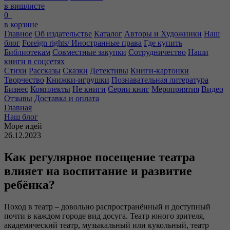
в вишлисте
0
в корзине
Главное
Об издательстве
Каталог
Авторы и Художники
Наш
блог
Foreign rights/ Иностранные права
Где купить
Библиотекам
Совместные закупки
Сотрудничество
Наши
книги в соцсетях
Стихи
Рассказы
Сказки
Детективы
Книги-картонки
Творчество
Книжки-игрушки
Познавательная литература
Бизнес
Комплекты
Не книги
Серии книг
Мероприятия
Видео
Отзывы
Доставка и оплата
Главная
Наш блог
Море идей
26.12.2023
Как регулярное посещение театра
влияет на воспитание и развитие
ребёнка?
Поход в театр – довольно распространённый и доступный
почти в каждом городе вид досуга. Театр юного зрителя,
академический театр, музыкальный или кукольный, театр