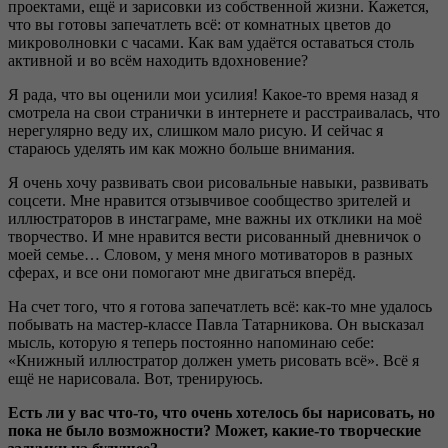
проектами, ещё и зарисовки из собственной жизни. Кажется,
что вы готовы запечатлеть всё: от комнатных цветов до
микроволновки с часами. Как вам удаётся оставаться столь
активной и во всём находить вдохновение?
Я рада, что вы оценили мои усилия! Какое-то время назад я
смотрела на свои странички в интернете и расстраивалась, что
нерегулярно веду их, слишком мало рисую. И сейчас я
стараюсь уделять им как можно больше внимания.
Я очень хочу развивать свои рисовальные навыки, развивать
соцсети. Мне нравится отзывчивое сообщество зрителей и
иллюстраторов в инстаграме, мне важны их отклики на моё
творчество. И мне нравится вести рисованный дневничок о
моей семье… Словом, у меня много мотиваторов в разных
сферах, и все они помогают мне двигаться вперёд.
На счет того, что я готова запечатлеть всё: как-то мне удалось
побывать на мастер-классе Павла Татарникова. Он высказал
мысль, которую я теперь постоянно напоминаю себе:
«Книжный иллюстратор должен уметь рисовать всё». Всё я
ещё не нарисовала. Вот, тренируюсь.
Есть ли у вас что-то, что очень хотелось бы нарисовать, но
пока не было возможности? Может, какие-то творческие