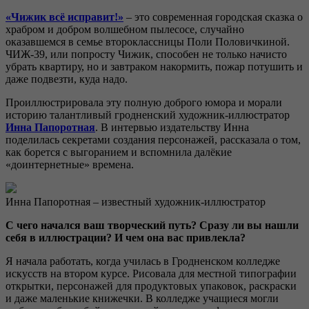
«Чижик всё исправит!»
– это современная городская сказка о
храбром и добром волшебном пылесосе, случайно
оказавшемся в семье второклассницы Поли Половичкиной.
ЧИЖ-39, или попросту Чижик, способен не только начисто
убрать квартиру, но и завтраком накормить, пожар потушить и
даже подвезти, куда надо.
Проиллюстрировала эту полную доброго юмора и морали
историю талантливый гродненский художник-иллюстратор
Инна Папоротная
. В интервью издательству Инна
поделилась секретами создания персонажей, рассказала о том,
как борется с выгоранием и вспомнила далёкие
«доинтернетные» времена.
Инна Папоротная – известный художник-иллюстратор
С чего начался ваш творческий путь? Сразу ли вы нашли
себя в иллюстрации? И чем она вас привлекла?
Я начала работать, когда училась в Гродненском колледже
искусств на втором курсе. Рисовала для местной типографии
открытки, персонажей для продуктовых упаковок, раскраски
и даже маленькие книжечки. В колледже учащиеся могли