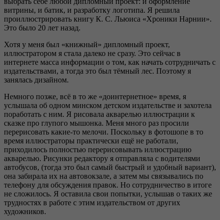
выбрать себе любой дипломный проект: и оформление
витрины, и батик, и разработку логотипа. Я решила
проиллюстрировать книгу К. С. Льюиса «Хроники Нарнии».
Это было 20 лет назад.
Хотя у меня был «книжный» дипломный проект,
иллюстратором я стала далеко не сразу. Это сейчас в
интернете масса информации о том, как начать сотрудничать с
издательствами, а тогда это был тёмный лес. Поэтому я
занялась дизайном.
Немного позже, всё в то же «доинтернетное» время, я
услышала об одном минском детском издательстве и захотела
поработать с ним. Я рисовала акварелью иллюстрации к
сказке про глупого мышонка. Меня много раз просили
перерисовать какие-то мелочи. Поскольку в фотошопе в то
время иллюстраторы практически ещё не работали,
приходилось полностью перерисовывать иллюстрацию
акварелью. Рисунки редактору я отправляла с водителями
автобусов, (тогда это был самый быстрый и удобный вариант),
она забирала их на автовокзале, а затем мы связывались по
телефону для обсуждения правок. Но сотрудничество в итоге
не сложилось. Я оставила свои попытки, услышав о таких же
трудностях в работе с этим издательством от других
художников.