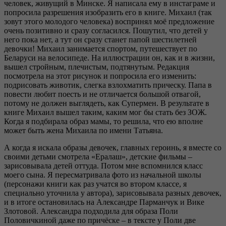
человек, живущий в Минске. Я написала ему в инстаграме и
попросила разрешения изобразить его в книге. Михаил (так
зовут этого молодого человека) воспринял моё предложение
очень позитивно и сразу согласился. Пошутил, что детей у
него пока нет, а тут он сразу станет папой шестилетней
девочки! Михаил занимается спортом, путешествует по
Беларуси на велосипеде. На иллюстрации он, как и в жизни,
вышел стройным, плечистым, подтянутым. Редакция
посмотрела на этот рисунок и попросила его изменить:
подрисовать животик, слегка взлохматить прическу. Папа в
повести любит поесть и не отличается большой отвагой,
потому не должен выглядеть, как Супермен. В результате в
книге Михаил вышел таким, каким мог бы стать без ЗОЖ.
Когда я подбирала образ мамы, то решила, что ею вполне
может быть жена Михаила по имени Татьяна.
А когда я искала образы девочек, главных героинь, я вместе со
своими детьми смотрела «Ералаш», детские фильмы –
зарисовывала детей оттуда. Потом мне вспомнился класс
моего сына. Я пересматривала фото из начальной школы
(персонажи книги как раз учатся во втором классе, я
специально уточнила у автора), зарисовывала разных девочек,
и в итоге остановилась на Александре Парманчук и Вике
Злотовой. Александра подходила для образа Поли
Половичкиной даже по причёске – в тексте у Поли две