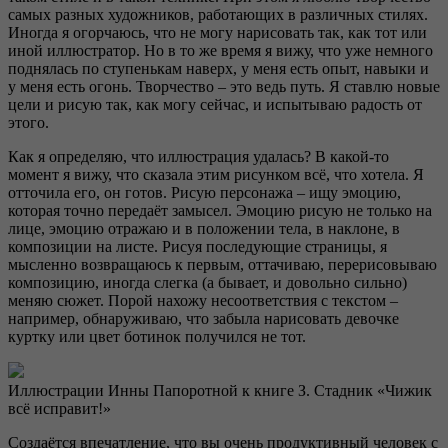
самых разных художников, работающих в различных стилях.
Иногда я огорчаюсь, что не могу нарисовать так, как тот или
иной иллюстратор. Но в то же время я вижу, что уже немного
поднялась по ступенькам наверх, у меня есть опыт, навыки и
у меня есть огонь. Творчество – это ведь путь. Я ставлю новые
цели и рисую так, как могу сейчас, и испытываю радость от
этого.
Как я определяю, что иллюстрация удалась? В какой-то
момент я вижу, что сказала этим рисунком всё, что хотела. Я
отточила его, он готов. Рисую персонажа – ищу эмоцию,
которая точно передаёт замысел. Эмоцию рисую не только на
лице, эмоцию отражаю и в положении тела, в наклоне, в
композиции на листе. Рисуя последующие страницы, я
мысленно возвращаюсь к первым, оттачиваю, перерисовываю
композицию, иногда слегка (а бывает, и довольно сильно)
меняю сюжет. Порой нахожу несоответствия с текстом –
например, обнаруживаю, что забыла нарисовать девочке
куртку или цвет ботинок получился не тот.
Иллюстрации Инны Папоротной к книге З. Стадник «Чижик
всё исправит!»
Создаётся впечатление, что вы очень продуктивный человек с