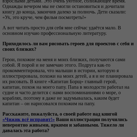
взрослыми детьми. Это очень уютное, сближающее время.
Однажды вечером мы не смогли остановиться и дочитали
книгу до конца, закончив далеко за полночь. Дети сказали:
«Ух, это круче, чем фильм посмотреть!»
А вот читать просто для себя мне сейчас удаётся мало. В
основном изучаю профессиональную литературу.
Приходилось ли вам рисовать героев для проектов с себя и
своих близких?
Герои, похожие на меня и моих близких, получаются сами
собой. Я порой и не замечаю этого. Подруга как-то
прокомментировала, что малыши в истории, которую я
иллюстрировала, похожи на моих детей, а я и не планировала
их рисовать. В книге «Капитан Борщ» главный герой,
капитан, похож на моего папу. Папа в молодости работал на
судне и часто делится с нами воспоминаниями о море, о
кораблях, поэтому я даже не задумывалась, каким будет
капитан – он нарисовался похожим на папу.
Расскажите, пожалуйста, о своей работе над книгой
«Чижик всё исправит!»
Ваши иллюстрации получились
невероятно живыми, яркими и забавными. Тяжело ли
давалась эта работа?