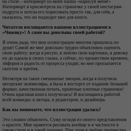
на столе – натюрморт из моей папки «нарисуй меня!»
Натюрморт я присмотрела на страничке у своей инстаграм-
подруги и хотела его порисовать просто так, для себя, а
оказалось, что он подходит мне для книги.
Читатели восхищаются вашими иллюстрациями к
«Чижику»! А сами вы довольны своей работой?
Я очень рада, что мои иллюстрации многим пришлись по
душе! Самой же мне довольно трудно объективно оценить
свою работу: когда я рисую, я люблю свои картинки, я довожу
их до идеала в своих глазах, а сейчас, по прошествии времени,
эйфория и радость от процесса уходят, во мне просыпается
скептик и критик.
Несмотря на такие смешанные эмоции, когда я получила
авторские экземпляры, я была в восторге от издания: большой
формат, качественная печать, приятные плотные странички!
Очень красивая книга получилась! Я восхищаюсь работой
всей команды: и автора, и редакторов, и дизайнера.
Как вы понимаете, что иллюстрация удалась?
Это сложно объяснить. Сужу исходя из своего представления
о красоте. Мне нравится рисовать вообще и в частности в
таком стиле и в такой технике. При этом я люблю творчество