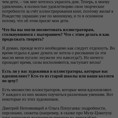
чем дети, – так мне хотелось украсить дом. Теперь, к моему
удивлению, я полностью удовлетворяю свои творческие
потребности за счёт иллюстрирования книг, поэтому жильё к
Рождеству украшаю уже по минимуму, и то в основном
потому, что об этом просят мои дети.
Что бы вы могли посоветовать иллюстраторам,
столкнувшимся с выгоранием? Что с этим делать и как
продолжать творить?
Я думаю, прежде всего необходимо как следует отдохнуть. Во
время отдыха я даже думать не хотела о рисовании (и эти
мысли меня пугали: неужели это навсегда?). Но ничего:
проходит время, силы восполняются, наступает весна!
Есть ли у вас художники и иллюстраторы, которые вас
вдохновляют? Кто-то из старой школы или ваши коллеги
по цеху?
Есть множество иллюстраторов, которые меня вдохновляют.
У каждого из них можно поучиться различным умениям. Вот
некоторые из этих художников.
Дмитрий Непомнящий и Ольга Попугаева: подробности,
персонажи, сюжеты (например, в сказке про Муху-Цокотуху
паук нарисован воздушным пиратом на дирижабле).