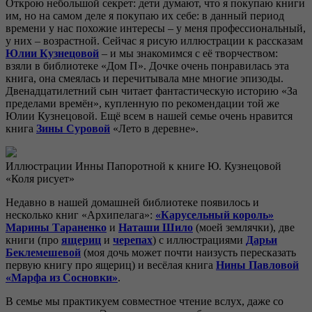
Открою небольшой секрет: дети думают, что я покупаю книги
им, но на самом деле я покупаю их себе: в данный период
времени у нас похожие интересы – у меня профессиональный,
у них – возрастной. Сейчас я рисую иллюстрации к рассказам
Юлии Кузнецовой
– и мы знакомимся с её творчеством:
взяли в библиотеке «Дом П». Дочке очень понравилась эта
книга, она смеялась и перечитывала мне многие эпизоды.
Двенадцатилетний сын читает фантастическую историю «За
пределами времён», купленную по рекомендации той же
Юлии Кузнецовой. Ещё всем в нашей семье очень нравится
книга
Зины Суровой
«Лето в деревне».
Иллюстрации Инны Папоротной к книге Ю. Кузнецовой
«Коля рисует»
Недавно в нашей домашней библиотеке появилось и
несколько книг «Архипелага»:
«Карусельный король»
Марины Тараненко
и
Наташи Шило
(моей землячки), две
книги (про
ящериц
и
черепах
) с иллюстрациями
Дарьи
Беклемешевой
(моя дочь может почти наизусть пересказать
первую книгу про ящериц) и весёлая книга
Нины Павловой
«Марфа из Сосновки»
.
В семье мы практикуем совместное чтение вслух, даже со