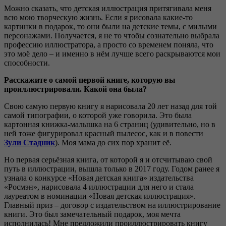
Можно сказать, что детская иллюстрация притягивала меня
всю мою творческую жизнь. Если я рисовала какие-то
картинки в подарок, то они были на детские темы, с милыми
персонажами. Получается, я не то чтобы сознательно выбрала
профессию иллюстратора, а просто со временем поняла, что
это моё дело – и именно в нём лучше всего раскрываются мои
способности.
Расскажите о самой первой книге, которую вы
проиллюстрировали. Какой она была?
Свою самую первую книгу я нарисовала 20 лет назад для той
самой типографии, о которой уже говорила. Это была
картонная книжка-малышка на 6 страниц (удивительно, но в
ней тоже фигурировал красный пылесос, как и в повести
Зули Стадник
). Моя мама до сих пор хранит её.
Но первая серьёзная книга, от которой я и отсчитываю свой
путь в иллюстрации, вышла только в 2017 году. Годом ранее я
узнала о конкурсе «Новая детская книга» издательства
«Росмэн», нарисовала 4 иллюстрации для него и стала
лауреатом в номинации «Новая детская иллюстрация».
Главный приз – договор с издательством на иллюстрирование
книги. Это был замечательный подарок, моя мечта
исполнилась! Мне предложили проиллюстрировать книгу