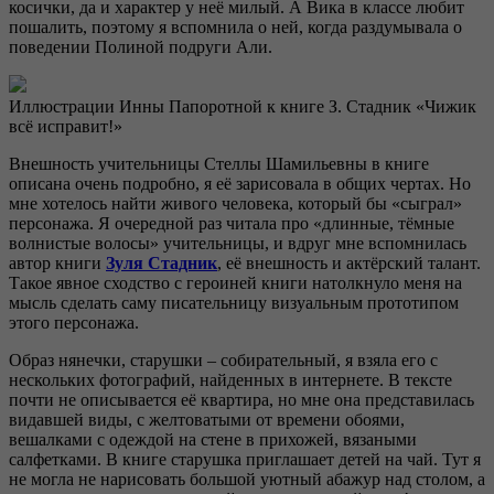
косички, да и характер у неё милый. А Вика в классе любит
пошалить, поэтому я вспомнила о ней, когда раздумывала о
поведении Полиной подруги Али.
Иллюстрации Инны Папоротной к книге З. Стадник «Чижик
всё исправит!»
Внешность учительницы Стеллы Шамильевны в книге
описана очень подробно, я её зарисовала в общих чертах. Но
мне хотелось найти живого человека, который бы «сыграл»
персонажа. Я очередной раз читала про «длинные, тёмные
волнистые волосы» учительницы, и вдруг мне вспомнилась
автор книги
Зуля Стадник
, её внешность и актёрский талант.
Такое явное сходство с героиней книги натолкнуло меня на
мысль сделать саму писательницу визуальным прототипом
этого персонажа.
Образ нянечки, старушки – собирательный, я взяла его с
нескольких фотографий, найденных в интернете. В тексте
почти не описывается её квартира, но мне она представилась
видавшей виды, с желтоватыми от времени обоями,
вешалками с одеждой на стене в прихожей, вязаными
салфетками. В книге старушка приглашает детей на чай. Тут я
не могла не нарисовать большой уютный абажур над столом, а