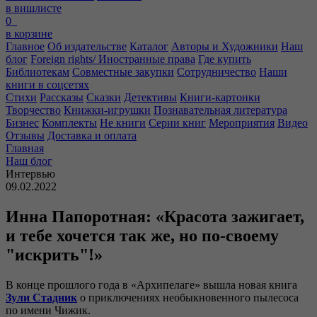
в вишлисте
0
в корзине
Главное
Об издательстве
Каталог
Авторы и Художники
Наш
блог
Foreign rights/ Иностранные права
Где купить
Библиотекам
Совместные закупки
Сотрудничество
Наши
книги в соцсетях
Стихи
Рассказы
Сказки
Детективы
Книги-картонки
Творчество
Книжки-игрушки
Познавательная литература
Бизнес
Комплекты
Не книги
Серии книг
Мероприятия
Видео
Отзывы
Доставка и оплата
Главная
Наш блог
Интервью
09.02.2022
Инна Папоротная: «Красота зажигает,
и тебе хочется так же, но по-своему
"искрить"!»
В конце прошлого года в «Архипелаге» вышла новая книга
Зули Стадник
о приключениях необыкновенного пылесоса
по имени Чижик.