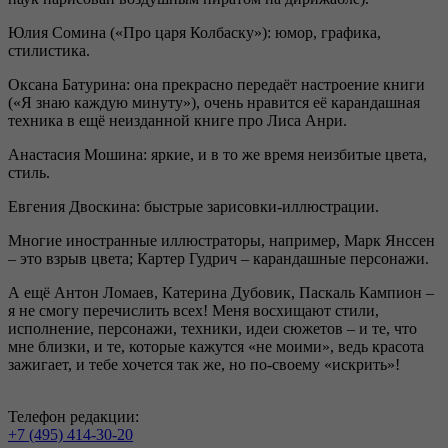
Юлия Сомина («Про царя Колбаску»): юмор, графика,
стилистика.
Оксана Батурина: она прекрасно передаёт настроение книги
(«Я знаю каждую минуту»), очень нравится её карандашная
техника в ещё неизданной книге про Лиса Анри.
Анастасия Мошина: яркие, и в то же время неизбитые цвета,
стиль.
Евгения Двоскина: быстрые зарисовки-иллюстрации.
Многие иностранные иллюстраторы, например, Марк Янссен
– это взрыв цвета; Картер Гудрич – карандашные персонажи.
А ещё Антон Ломаев, Катерина Дубовик, Паскаль Кампион –
я не смогу перечислить всех! Меня восхищают стили,
исполнение, персонажи, техники, идеи сюжетов – и те, что
мне близки, и те, которые кажутся «не моими», ведь красота
зажигает, и тебе хочется так же, но по-своему «искрить»!
Телефон редакции:
+7 (495) 414-30-20