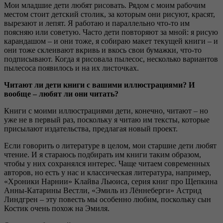
Мои младшие дети любят рисовать. Рядом с моим рабочим
местом стоит детский столик, за которым они рисуют, красят,
вырезают и лепят. Я работаю и параллельно что-то им
поясняю или советую. Часто дети повторяют за мной: я рисую
карандашом – и они тоже, я собираю макет текущей книги – и
они тоже склеивают вкривь и вкось свои бумажки, что-то
подписывают. Когда я рисовала пылесос, несколько вариантов
пылесоса появилось и на их листочках.
Читают ли дети книги с вашими иллюстрациями? И
вообще – любят ли они читать?
Книги с моими иллюстрациями дети, конечно, читают – но
уже не в первый раз, поскольку я читаю им тексты, которые
присылают издательства, предлагая новый проект.
Если говорить о литературе в целом, мои старшие дети любят
чтение. И я стараюсь подбирать им книги таким образом,
чтобы у них сохранялся интерес. Чаще читаем современных
авторов, но есть у нас и классическая литература, например,
«Хроники Нарнии» Клайва Льюиса, серия книг про Щепкина
Анны-Катарины Вестли, «Эмиль из Лённеберги» Астрид
Линдгрен – эту повесть мы особенно любим, поскольку сын
Костик очень похож на Эмиля.