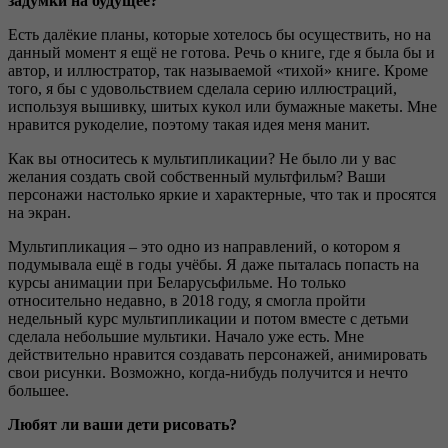
задумки на будущее?
Есть далёкие планы, которые хотелось бы осуществить, но на
данный момент я ещё не готова. Речь о книге, где я была бы и
автор, и иллюстратор, так называемой «тихой» книге. Кроме
того, я бы с удовольствием сделала серию иллюстраций,
используя вышивку, шитых кукол или бумажные макеты. Мне
нравится рукоделие, поэтому такая идея меня манит.
Как вы относитесь к мультипликации? Не было ли у вас
желания создать свой собственный мультфильм? Ваши
персонажи настолько яркие и характерные, что так и просятся
на экран.
Мультипликация – это одно из направлений, о котором я
подумывала ещё в годы учёбы. Я даже пыталась попасть на
курсы анимации при Беларусьфильме. Но только
относительно недавно, в 2018 году, я смогла пройти
недельный курс мультипликации и потом вместе с детьми
сделала небольшие мультики. Начало уже есть. Мне
действительно нравится создавать персонажей, анимировать
свои рисунки. Возможно, когда-нибудь получится и нечто
большее.
Любят ли ваши дети рисовать?