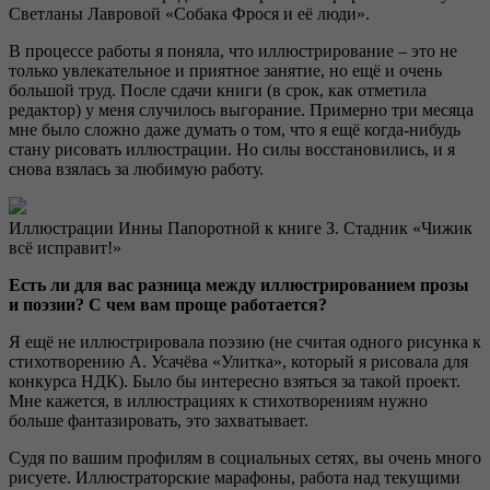
Светланы Лавровой «Собака Фрося и её люди».
В процессе работы я поняла, что иллюстрирование – это не
только увлекательное и приятное занятие, но ещё и очень
большой труд. После сдачи книги (в срок, как отметила
редактор) у меня случилось выгорание. Примерно три месяца
мне было сложно даже думать о том, что я ещё когда-нибудь
стану рисовать иллюстрации. Но силы восстановились, и я
снова взялась за любимую работу.
Иллюстрации Инны Папоротной к книге З. Стадник «Чижик
всё исправит!»
Есть ли для вас разница между иллюстрированием прозы
и поэзии? С чем вам проще работается?
Я ещё не иллюстрировала поэзию (не считая одного рисунка к
стихотворению А. Усачёва «Улитка», который я рисовала для
конкурса НДК). Было бы интересно взяться за такой проект.
Мне кажется, в иллюстрациях к стихотворениям нужно
больше фантазировать, это захватывает.
Судя по вашим профилям в социальных сетях, вы очень много
рисуете. Иллюстраторские марафоны, работа над текущими