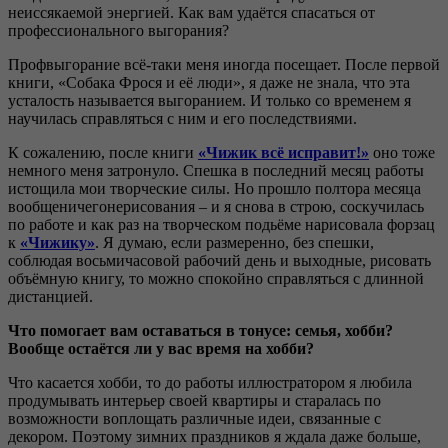
неиссякаемой энергией. Как вам удаётся спасаться от
профессионального выгорания?
Профвыгорание всё-таки меня иногда посещает. После первой
книги, «Собака Фрося и её люди», я даже не знала, что эта
усталость называется выгоранием. И только со временем я
научилась справляться с ним и его последствиями.
К сожалению, после книги
«Чижик всё исправит!»
оно тоже
немного меня затронуло. Спешка в последний месяц работы
истощила мои творческие силы. Но прошло полтора месяца
вообщеничегонерисования – и я снова в строю, соскучилась
по работе и как раз на творческом подьёме нарисовала форзац
к
«Чижику»
. Я думаю, если размеренно, без спешки,
соблюдая восьмичасовой рабочий день и выходные, рисовать
объёмную книгу, то можно спокойно справляться с длинной
дистанцией.
Что помогает вам оставаться в тонусе: семья, хобби?
Вообще остаётся ли у вас время на хобби?
Что касается хобби, то до работы иллюстратором я любила
продумывать интерьер своей квартиры и старалась по
возможности воплощать различные идеи, связанные с
декором. Поэтому зимних праздников я ждала даже больше,