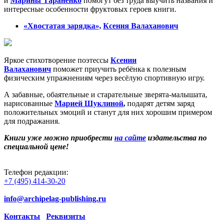
и
Марины Тараненко
помогут без труда выучить названия и
интересные особенности фруктовых героев книги.
«Хвостатая зарядка»,
Ксения Валаханович
Яркое стихотворение поэтессы
Ксении
Валаханович
поможет приучить ребёнка к полезным
физическим упражнениям через весёлую спортивную игру.
А забавные, обаятельные и старательные зверята-малышата,
нарисованные
Марией Шуклиной
,
подарят детям заряд
положительных эмоций и станут для них хорошим примером
для подражания.
Книги уже можно приобрести
на сайте
издательства по
специальной цене!
Телефон редакции:
+7 (495) 414-30-20
info@archipelag-publishing.ru
Контакты
Реквизиты