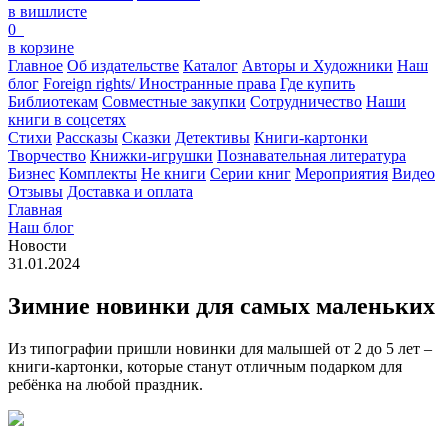
в вишлисте
0
в корзине
Главное
Об издательстве
Каталог
Авторы и Художники
Наш
блог
Foreign rights/ Иностранные права
Где купить
Библиотекам
Совместные закупки
Сотрудничество
Наши
книги в соцсетях
Стихи
Рассказы
Сказки
Детективы
Книги-картонки
Творчество
Книжки-игрушки
Познавательная литература
Бизнес
Комплекты
Не книги
Серии книг
Мероприятия
Видео
Отзывы
Доставка и оплата
Главная
Наш блог
Новости
31.01.2024
Зимние новинки для самых маленьких
Из типографии пришли новинки для малышей от 2 до 5 лет –
книги-картонки, которые станут отличным подарком для
ребёнка на любой праздник.