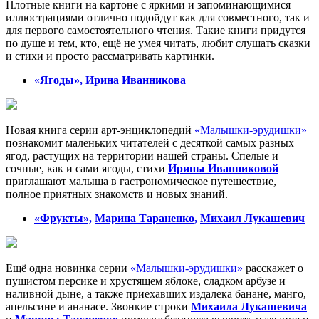
Плотные книги на картоне с яркими и запоминающимися
иллюстрациями отлично подойдут как для совместного, так и
для первого самостоятельного чтения. Такие книги придутся
по душе и тем, кто, ещё не умея читать, любит слушать сказки
и стихи и просто рассматривать картинки.
«
Ягоды»,
Ирина Иванникова
Новая книга серии арт-энциклопедий
«Малышки-эрудишки»
познакомит маленьких читателей с десяткой самых разных
ягод, растущих на территории нашей страны. Спелые и
сочные, как и сами ягоды, стихи
Ирины Иванниковой
приглашают малыша в гастрономическое путешествие,
полное приятных знакомств и новых знаний.
«Фрукты»,
Марина Тараненко,
Михаил Лукашевич
Ещё одна новинка серии
«Малышки-эрудишки»
расскажет о
пушистом персике и хрустящем яблоке, сладком арбузе и
наливной дыне, а также приехавших издалека банане, манго,
апельсине и ананасе. Звонкие строки
Михаила Лукашевича