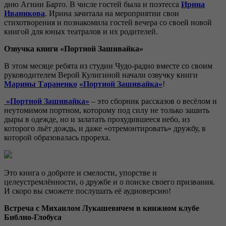
дню Агнии Барто. В числе гостей была и поэтесса
Ирина
Иваникова
. Ирина зачитала на мероприятии свои
стихотворения и познакомила гостей вечера со своей новой
книгой для юных театралов и их родителей.
Озвучка книги «Портной
Зашивайка
»
В этом месяце ребята из студии Чудо-радио вместе со своим
руководителем Верой Кулигиной начали озвучку книги
Марины Тараненко
«Портной
Зашивайка
»
!
«Портной
Зашивайка
»
– это сборник рассказов о весёлом и
неутомимом портном, которому под силу не только зашить
дыры в одежде, но и залатать прохудившееся небо, из
которого льёт дождь, и даже «отремонтировать» дружбу, в
которой образовалась прореха.
Это книга о доброте и смелости, упорстве и
целеустремлённости, о дружбе и о поиске своего призвания.
И скоро вы сможете послушать её аудиоверсию!
Встреча с Михаилом Лукашевичем в книжном клубе
Библио-Глобуса