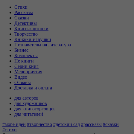
Стихи
Рассказы
Сказки
Детективы
Книги-картонки
Творчество
Книжки-игрушки
Познавательная литература
Бизнес
Комплекты
Не книги
Серии книг
Мероприятия
Видео
Отзывы
Доставка и оплата
для авторов
для художников
для книготорговцев
для читателей
#море идей
#творчество
#детский сад
#рассказы
#сказки
#стихи