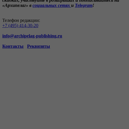
скидках,
участвуйте в розыгрышах и
подписывайтесь на
«Архипелаг»
в
социальных сетях
и
Telegram
!
Телефон редакции:
+7 (495) 414-30-20
info@archipelag-publishing.ru
Контакты
Реквизиты