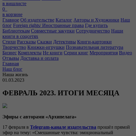
в вишлисте
0
в корзине
Главное
Об издательстве
Каталог
Авторы и Художники
Наш
блог
Foreign rights/ Иностранные права
Где купить
Библиотекам
Совместные закупки
Сотрудничество
Наши
книги в соцсетях
Стихи
Рассказы
Сказки
Детективы
Книги-картонки
Творчество
Книжки-игрушки
Познавательная литература
Бизнес
Комплекты
Не книги
Серии книг
Мероприятия
Видео
Отзывы
Доставка и оплата
Главная
Наш блог
Наша жизнь
01.03.2023
ФЕВРАЛЬ 2023. ИТОГИ МЕСЯЦА
Эфиры с авторами «Архипелага»
17 февраля в
Telegram
-канале издательства
прошёл прямой
эфир на тему: «Смешанные чувства: эмоциональный