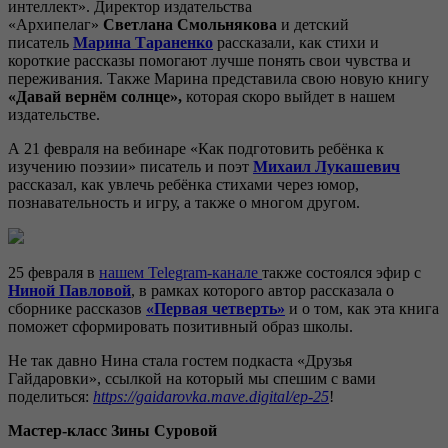
интеллект». Директор издательства
«Архипелаг»
Светлана
Смольнякова
и детский
писатель
Марина
Тараненко
рассказали, как стихи и
короткие рассказы помогают лучше понять свои чувства и
переживания. Также Марина представила свою новую книгу
«Давай вернём солнце»,
которая скоро выйдет в нашем
издательстве.
А 21 февраля на вебинаре «Как подготовить ребёнка к
изучению поэзии» писатель и поэт
Михаил Лукашевич
рассказал, как увлечь ребёнка стихами через юмор,
познавательность и игру, а также о многом другом.
25 февраля в
нашем
T
elegram
-канале
также состоялся эфир с
Ниной Павловой
,
в рамках которого автор рассказала о
сборнике рассказов
«Первая четверть»
и о том, как эта книга
поможет сформировать позитивный образ школы.
Не так давно Нина стала гостем подкаста «Друзья
Гайдаровки», ссылкой на который мы спешим с вами
поделиться:
https://gaidarovka.mave.digital/ep-25
!
Мастер-класс Зины Суровой