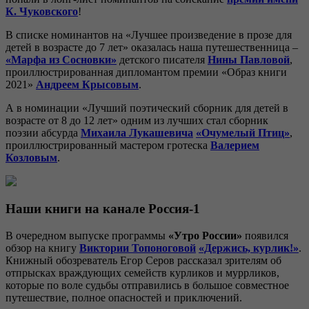
К. Чуковского
!
В списке номинантов на «Лучшее произведение в прозе для
детей в возрасте до 7 лет» оказалась наша путешественница –
«Марфа из Сосновки»
детского писателя
Нины Павловой
,
проиллюстрированная дипломантом премии «Образ книги
2021»
Андреем Крысовым
.
А в номинации «Лучший поэтический сборник для детей в
возрасте от 8 до 12 лет» одним из лучших стал сборник
поэзии абсурда
Михаила Лукашевича
«Очумелый Птиц»
,
проиллюстрированный мастером гротеска
Валерием
Козловым
.
Наши книги на канале Россия-1
В очередном выпуске программы
«Утро России»
появился
обзор на книгу
Виктории Топоноговой
«Держись, курлик!»
.
Книжный обозреватель Егор Серов рассказал зрителям об
отпрысках враждующих семейств курликов и муррликов,
которые по воле судьбы отправились в большое совместное
путешествие, полное опасностей и приключений.