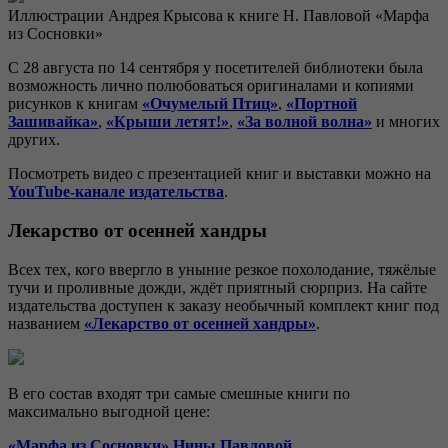
Иллюстрации Андрея Крысова к книге Н. Павловой «Марфа
из Сосновки»
С 28 августа по 14 сентября у посетителей библиотеки была
возможность лично полюбоваться оригиналами и копиями
рисунков к книгам
«Очумелый Птиц»
,
«Портной
Зашивайка»
,
«Крыши летят!»
,
«За волной волна»
и многих
других.
Посмотреть видео с презентацией книг и выставки можно на
YouTube-канале издательства
.
Лекарство от осенней хандры
Всех тех, кого ввергло в уныние резкое похолодание, тяжёлые
тучи и проливные дожди, ждёт приятный сюрприз. На сайте
издательства доступен к заказу необычный комплект книг под
названием
«Лекарство от осенней хандры»
.
В его состав входят три самые смешные книги по
максимально выгодной цене:
«Марфа из Сосновки»
Нины Павловой