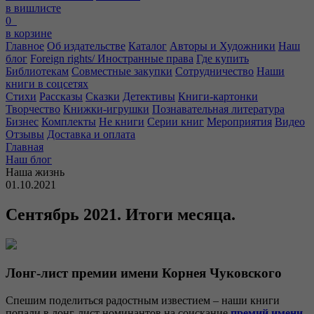
в вишлисте
0
в корзине
Главное
Об издательстве
Каталог
Авторы и Художники
Наш
блог
Foreign rights/ Иностранные права
Где купить
Библиотекам
Совместные закупки
Сотрудничество
Наши
книги в соцсетях
Стихи
Рассказы
Сказки
Детективы
Книги-картонки
Творчество
Книжки-игрушки
Познавательная литература
Бизнес
Комплекты
Не книги
Серии книг
Мероприятия
Видео
Отзывы
Доставка и оплата
Главная
Наш блог
Наша жизнь
01.10.2021
Сентябрь 2021. Итоги месяца.
Лонг-лист премии имени Корнея Чуковского
Спешим поделиться радостным известием – наши книги
попали в лонг-лист номинантов на соискание
премий имени