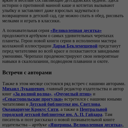
яркие и весёлые составляющие детсадовских будней. Здесь
истории о противной манной каше и котлетах вызывают
улыбку и заставляют даже взрослых задуматься о
возвращении в детский сад, где можно спать в обед, рисовать
мелками и играть в классики.
А познавательная серия
«Великолепная десятка»
продолжится артбуком о самых удивительных черепахах
планеты. Герои новой книги серии в исполнении мастера
коллажной иллюстрации
Дарьи Беклемешевой
предстанут
перед читателями во всей красе и похвастаются завидными
умениями. Черепахи продемонстрируют свои невероятные
навыки в скалолазании, подводном плавании и охоте.
Встречи с авторами
Также в этом месяце состоялся ряд встреч с нашими авторами.
Михаил Лукашевич
, главный редактор издательства и автор
книг
«За волной волна»
,
«Очумелый птиц»
и
«Севастопольские прогулки»
встретился с нашими юными
читателями в
Детской библиотеке им. Светлова
,
Океанариуме
Крокус Сити
, а также в
Центральной
городской детской библиотеке им. А. П. Гайдара
. Там
писатель и поэт рассказал о новой познавательной книге
издательства – артбуке
«Ящерицы. Великолепная десятка»
,