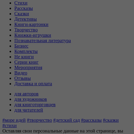
Стихи
Рассказы
Сказки
Детективы
Книги-картонки
Творчество
Книжки-игрушки
Познавательная литература
Бизнес
Комплекты
Не книги
Серии книг
Мероприятия
Видео
Отзывы
Доставка и оплата
для авторов
для художников
для книготорговцев
для читателей
#море идей
#творчество
#детский сад
#рассказы
#сказки
#стихи
Оставляя свои персональные данные на этой странице, вы