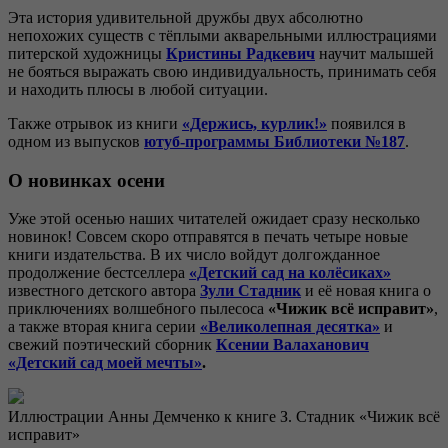
Эта история удивительной дружбы двух абсолютно
непохожих существ с тёплыми акварельными иллюстрациями
питерской художницы
Кристины Радкевич
научит малышей
не бояться выражать свою индивидуальность, принимать себя
и находить плюсы в любой ситуации.
Также отрывок из книги
«Держись, курлик!»
появился в
одном из выпусков
ютуб-программы Библиотеки №187
.
О новинках осени
Уже этой осенью наших читателей ожидает сразу несколько
новинок! Совсем скоро отправятся в печать четыре новые
книги издательства. В их число войдут долгожданное
продолжение бестселлера
«Детский сад на колёсиках»
известного детского автора
Зули Стадник
и её новая книга о
приключениях волшебного пылесоса
«Чижик всё исправит»
,
а также вторая книга серии
«Великолепная десятка»
и
свежий поэтический сборник
Ксении Валаханович
«Детский сад моей мечты»
.
Иллюстрации Анны Демченко к книге З. Стадник «Чижик всё
исправит»