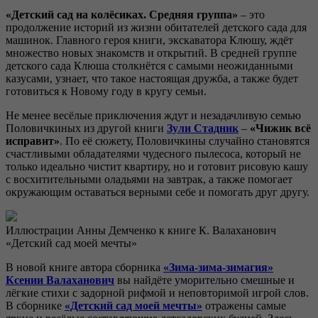
«Детский сад на колёсиках. Средняя группа»
– это
продолжение историй из жизни обитателей детского сада для
машинок. Главного героя книги, экскаватора Клюшу, ждёт
множество новых знакомств и открытий. В средней группе
детского сада Клюша столкнётся с самыми неожиданными
казусами, узнает, что такое настоящая дружба, а также будет
готовиться к Новому году в кругу семьи.
Не менее весёлые приключения ждут и незадачливую семью
Половичкиных из другой книги
Зули Стадник
–
«Чижик всё
исправит»
. По её сюжету, Половичкины случайно становятся
счастливыми обладателями чудесного пылесоса, который не
только идеально чистит квартиру, но и готовит рисовую кашу
с восхитительными оладьями на завтрак, а также помогает
окружающим оставаться верными себе и помогать друг другу.
Иллюстрации Анны Демченко к книге К. Валаханович
«Детский сад моей мечты»
В новой книге автора сборника
«Зима-зима-зимагия»
Ксении Валаханович
вы найдёте уморительно смешные и
лёгкие стихи с задорной рифмой и неповторимой игрой слов.
В сборнике
«Детский сад моей мечты»
отражены самые