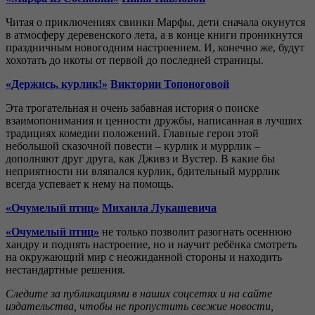
Читая о приключениях свинки Марфы, дети сначала окунутся
в атмосферу деревенского лета, а в конце книги проникнутся
праздничным новогодним настроением. И, конечно же, будут
хохотать до икоты от первой до последней страницы.
«Держись, курлик!»
Виктории Топоноговой
Эта трогательная и очень забавная история о поиске
взаимопонимания и ценности дружбы, написанная в лучших
традициях комедии положений. Главные герои этой
небольшой сказочной повести – курлик и муррлик –
дополняют друг друга, как Дживз и Вустер. В какие бы
неприятности ни вляпался курлик, бдительный муррлик
всегда успевает к нему на помощь.
«Очумелый птиц»
Михаила Лукашевича
«Очумелый птиц»
не только позволит разогнать осеннюю
хандру и поднять настроение, но и научит ребёнка смотреть
на окружающий мир с неожиданной стороны и находить
нестандартные решения.
Следите за публикациями в наших соцсетях и на сайте
издательства, чтобы не пропустить свежие новости,