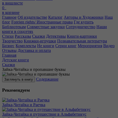
в вишлисте
0
в корзине
Главное
Об издательстве
Каталог
Авторы и Художники
Наш
блог
Foreign rights/ Иностранные права
Где купить
Библиотекам
Совместные закупки
Сотрудничество
Наши
книги в соцсетях
Стихи
Рассказы
Сказки
Детективы
Книги-картонки
Творчество
Книжки-игрушки
Познавательная литература
Бизнес
Комплекты
Не книги
Серии книг
Мероприятия
Видео
Отзывы
Доставка и оплата
Главная
Детские книги
Сказки
Зайка-Читайка и пропавшие буквы
Содержание
Заглянуть в книгу
Рекомендуем
Зайка-Читайка и Раечка
Зайка-Читайка и путешествие в Альфабетикус