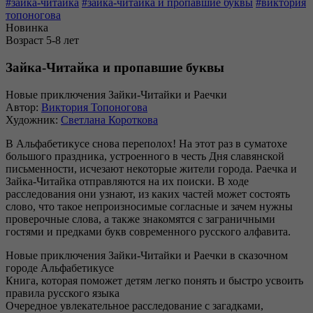
#зайка-читайка
#зайка-читайка и пропавшие буквы
#виктория
топоногова
Новинка
Возраст 5-8 лет
Зайка-Читайка и пропавшие буквы
Новые приключения Зайки-Читайки и Раечки
Автор:
Виктория Топоногова
Художник:
Светлана Короткова
В Альфабетикусе снова переполох! На этот раз в суматохе
большого праздника, устроенного в честь Дня славянской
письменности, исчезают некоторые жители города. Раечка и
Зайка-Читайка отправляются на их поиски. В ходе
расследования они узнают, из каких частей может состоять
слово, что такое непроизносимые согласные и зачем нужны
проверочные слова, а также знакомятся с заграничными
гостями и предками букв современного русского алфавита.
Новые приключения Зайки-Читайки и Раечки в сказочном
городе Альфабетикусе
Книга, которая поможет детям легко понять и быстро усвоить
правила русского языка
Очередное увлекательное расследование с загадками,