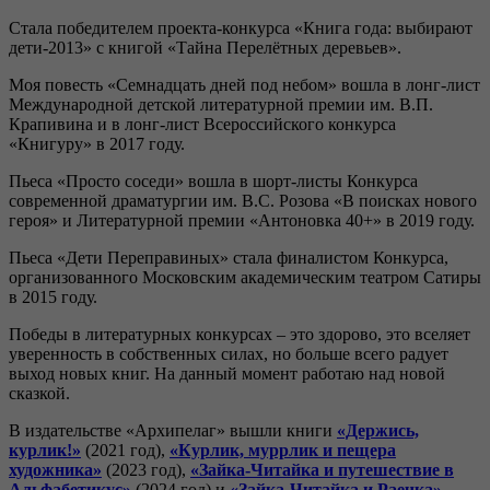
Стала победителем проекта-конкурса «Книга года: выбирают
дети-2013» с книгой «Тайна Перелётных деревьев».
Моя повесть «Семнадцать дней под небом» вошла в лонг-лист
Международной детской литературной премии им. В.П.
Крапивина и в лонг-лист Всероссийского конкурса
«Книгуру» в 2017 году.
Пьеса «Просто соседи» вошла в шорт-листы Конкурса
современной драматургии им. В.С. Розова «В поисках нового
героя» и Литературной премии «Антоновка 40+» в 2019 году.
Пьеса «Дети Переправиных» стала финалистом Конкурса,
организованного Московским академическим театром Сатиры
в 2015 году.
Победы в литературных конкурсах – это здорово, это вселяет
уверенность в собственных силах, но больше всего радует
выход новых книг. На данный момент работаю над новой
сказкой.
В издательстве «Архипелаг» вышли книги
«Держись,
курлик!»
(2021 год),
«Курлик, муррлик и пещера
художника»
(2023 год),
«Зайка-Читайка и путешествие в
Альфабетикус»
(2024 год) и
«Зайка-Читайка и Раечка»