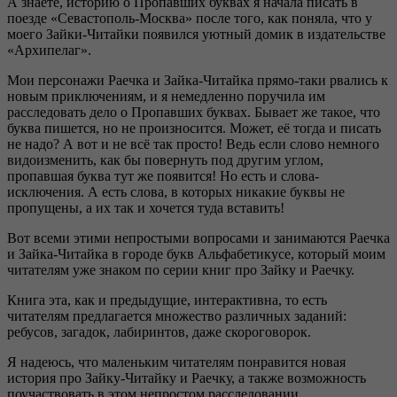
А знаете, историю о Пропавших буквах я начала писать в
поезде «Севастополь-Москва» после того, как поняла, что у
моего Зайки-Читайки появился уютный домик в издательстве
«Архипелаг».
Мои персонажи Раечка и Зайка-Читайка прямо-таки рвались к
новым приключениям, и я немедленно поручила им
расследовать дело о Пропавших буквах. Бывает же такое, что
буква пишется, но не произносится. Может, её тогда и писать
не надо? А вот и не всё так просто! Ведь если слово немного
видоизменить, как бы повернуть под другим углом,
пропавшая буква тут же появится! Но есть и слова-
исключения. А есть слова, в которых никакие буквы не
пропущены, а их так и хочется туда вставить!
Вот всеми этими непростыми вопросами и занимаются Раечка
и Зайка-Читайка в городе букв Альфабетикусе, который моим
читателям уже знаком по серии книг про Зайку и Раечку.
Книга эта, как и предыдущие, интерактивна, то есть
читателям предлагается множество различных заданий:
ребусов, загадок, лабиринтов, даже скороговорок.
Я надеюсь, что маленьким читателям понравится новая
история про Зайку-Читайку и Раечку, а также возможность
поучаствовать в этом непростом расследовании.