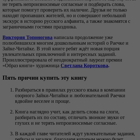
не терять непроизносимые согласные и подбирать слова,
которые помогут проверить их наличие. Друзья не только
находят пропавших жителей, но и совершают небольшой
экскурс в историю русского алфавита, а также знакомятся с
заграничными гостями праздника.
Виктория Топоногова
написала продолжение уже
полюбившихся многим дошкольникам историй о Раечке и
Зайке-Читайке. В этой книге ребят ждёт новая порция
увлекательных приключений и интересных заданий.
Проиллюстрировала её неоднократный лауреат премии
«Образ книги» художница
Светлана Короткова
.
Пять причин купить эту книгу
Разбираться в правилах русского языка в компании
озорного Зайки-Читайки и любознательной Раечки
вдвойне веселее и проще.
Книга наглядно учит, как делить слова на слоги,
разбирать их по составу, отличать звонкие звуки от
глухих и не терять непроизносимые согласные.
В каждой главе читателей ждут увлекательные задания,
ребусы и загадки, благодаря которым можно будет