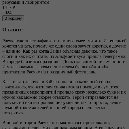
ребусами и лабиринтом
1417
₽
2024
В корзину
О книге
Раечка уже знает алфавит и немного умеет читать. И теперь ей
хочется узнать, почему же одни слова звучат коротко, а другие
– длинно. Как раз когда Зайка объяснял девочке, что такое
слоги и как их считать, из Альфабетикуса пришла телеграмма.
В городе близился праздник – День славянской письменности.
И уже знакомые героям и читателям буквы «А» и «Б»
пригласили Раечку на праздничный фестиваль.
Как только девочка и Зайка попали в сказочный город,
выяснилось, что жителям снова нужна помощь: в суматохе
праздничных мероприятий пропало сразу несколько букв и их
нужно как можно скорее отыскать. Герои отправляются на
поиски, но найти пропавшие буквы не так-то просто, ведь в
шумной толпе жителей и гостей города очень легко
потеряться.
В новой истории Раечка познакомится с приставками,
суффиксами и словами с одинаковым корнем. А ещё научится