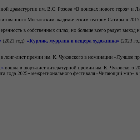
ной драматургии им. В.С. Розова «В поисках нового героя» и Л
низованного Московским академическим театром Сатиры в 2015
уверенность в собственных силах, но больше всего радует выход 
»
(2021 год),
«Курлик, муррлик и пещера художника»
(2023 го
в лонг-лист премии им. К. Чуковского в номинации «Лучшее прои
с»
вошла в шорт-лист литературной премии им. К. Чуковского 20
«Книга года-2025» межрегионального фестиваля «Читающий мир» 