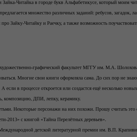
Зайка-Читайка в городе букв Альфабетикусе, который моим чита
 предлагается множество различных заданий: ребусов, загадок, л
 про Зайку-Читайку и Раечку, а также возможность поучаствоват
и художественно-графический факультет МГГУ им. М.А. Шолохов
ваться. Многие свои книги оформляла сама. До сих пор не знаю,
А если в процессе откроется или создастся ещё несколько новых
, композицию, ДПИ, лепку, керамику.
 детьми. Некоторые персонажи на них похожи. Прошу считать эт
ети-2013» с книгой «Тайна Перелётных деревьев».
Международной детской литературной премии им. В.П. Крапивин