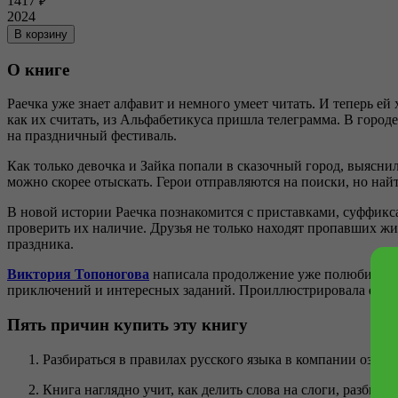
1417
₽
2024
В корзину
О книге
Раечка уже знает алфавит и немного умеет читать. И теперь ей х
как их считать, из Альфабетикуса пришла телеграмма. В город
на праздничный фестиваль.
Как только девочка и Зайка попали в сказочный город, выясни
можно скорее отыскать. Герои отправляются на поиски, но найт
В новой истории Раечка познакомится с приставками, суффикс
проверить их наличие. Друзья не только находят пропавших жи
праздника.
Виктория Топоногова
написала продолжение уже полюбившихс
приключений и интересных заданий. Проиллюстрировала её н
Пять причин купить эту книгу
Разбираться в правилах русского языка в компании озор
Книга наглядно учит, как делить слова на слоги, разбират