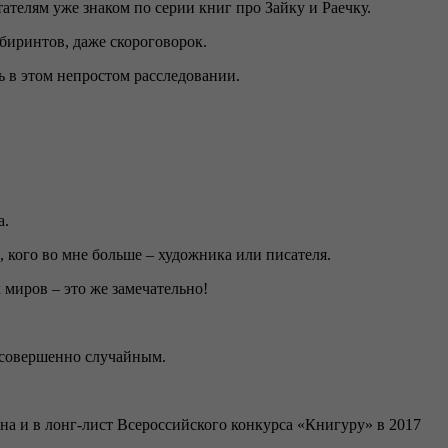
телям уже знаком по серии книг про Зайку и Раечку.
абиринтов, даже скороговорок.
ь в этом непростом расследовании.
а.
 кого во мне больше – художника или писателя.
 миров – это же замечательно!
о совершенно случайным.
а и в лонг-лист Всероссийского конкурса «Книгуру» в 2017