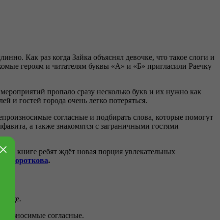
длинно. Как раз когда Зайка объяснял девочке, что такое слоги и
акомые героям и читателям буквы «А» и «Б» пригласили Раечку
 мероприятий пропало сразу несколько букв и их нужно как
ей и гостей города очень легко потеряться.
непроизносимые согласные и подбирать слова, которые помогут
лфавита, а также знакомятся с заграничными гостями
×
той книге ребят ждёт новая порция увлекательных
на Короткова
.
проще.
епроизносимые согласные.