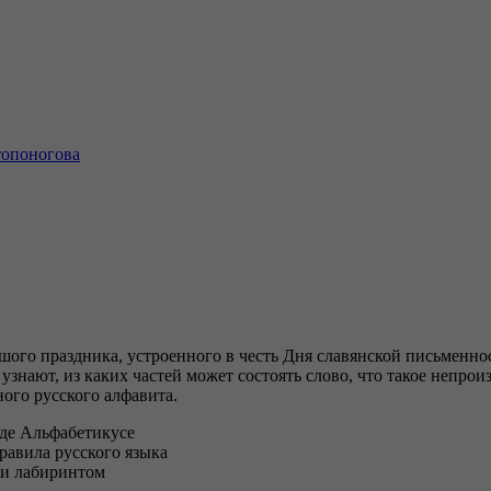
топоногова
шого праздника, устроенного в честь Дня славянской письменнос
узнают, из каких частей может состоять слово, что такое непро
ного русского алфавита.
де Альфабетикусе
равила русского языка
 и лабиринтом