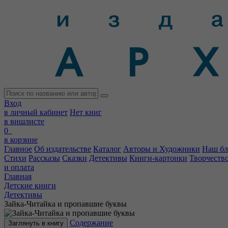
Вход
в личный кабинет
Нет книг
в вишлисте
0
в корзине
Главное
Об издательстве
Каталог
Авторы и Художники
Наш бл
Стихи
Рассказы
Сказки
Детективы
Книги-картонки
Творчеств
и оплата
Главная
Детские книги
Детективы
Зайка-Читайка и пропавшие буквы
Содержание
Заглянуть в книгу