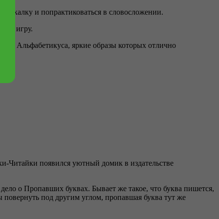
ю смекалку и попрактиковаться в словосложении.
ие в игру.
ями Альфабетикуса, яркие образы которых отлично
айки-Читайки появился уютный домик в издательстве
ело о Пропавших буквах. Бывает же такое, что буква пишется,
бы повернуть под другим углом, пропавшая буква тут же