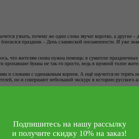
очется узнать, почему же одни слова звучат коротко, а другие – 
е близился праздник – День славянской письменности. И уже зн
лось, что жителям снова нужна помощь: в суматохе праздничных
и пропавшие буквы не так-то просто, ведь в шумной толпе жител
ами и словами с одинаковым корнем. А ещё научится не терять 
телей, но и совершают небольшой экскурс в историю русского а
я многим дошкольникам историй о Раечке и Зайке-Читайке. В э
еоднократный лауреат премии «Образ книги» художница
Светла
Подпишитесь на нашу рассылку
ного Зайки-Читайки и любознательной Раечки вдвойне веселее и 
и получите скидку 10% на заказ!
ь их по составу, отличать звонкие звуки от глухих и не терять н