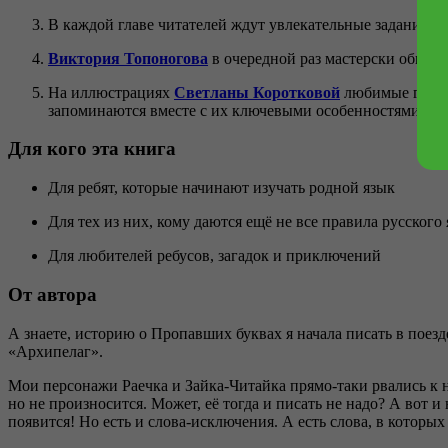
В каждой главе читателей ждут увлекательные задания, р
Виктория Топоногова
в очередной раз мастерски обыграл
На иллюстрациях
Светланы Коротковой
любимые герои
запоминаются вместе с их ключевыми особенностями.
Для кого эта книга
Для ребят, которые начинают изучать родной язык
Для тех из них, кому даются ещё не все правила русского
Для любителей ребусов, загадок и приключений
От автора
А знаете, историю о Пропавших буквах я начала писать в поез
«Архипелаг».
Мои персонажи Раечка и Зайка-Читайка прямо-таки рвались к н
но не произносится. Может, её тогда и писать не надо? А вот и
появится! Но есть и слова-исключения. А есть слова, в которых