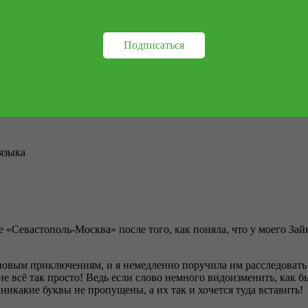
ебусы и загадки, благодаря которым можно будет проверить сво
а в сюжете задания и правила русского языка, превратив обучен
Подписаться
 встречаются с новыми персонажами и уже знакомыми им жител
 языка
де «Севастополь-Москва» после того, как поняла, что у моего З
овым приключениям, и я немедленно поручила им расследовать д
 не всё так просто! Ведь если слово немного видоизменить, как 
 никакие буквы не пропущены, а их так и хочется туда вставить!