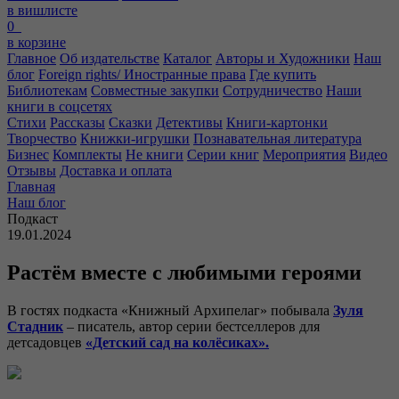
в вишлисте
0
в корзине
Главное
Об издательстве
Каталог
Авторы и Художники
Наш
блог
Foreign rights/ Иностранные права
Где купить
Библиотекам
Совместные закупки
Сотрудничество
Наши
книги в соцсетях
Стихи
Рассказы
Сказки
Детективы
Книги-картонки
Творчество
Книжки-игрушки
Познавательная литература
Бизнес
Комплекты
Не книги
Серии книг
Мероприятия
Видео
Отзывы
Доставка и оплата
Главная
Наш блог
Подкаст
19.01.2024
Растём вместе с любимыми героями
В гостях подкаста «Книжный Архипелаг» побывала
Зуля
Стадник
– писатель, автор серии бестселлеров для
детсадовцев
«Детский сад на колёсиках».