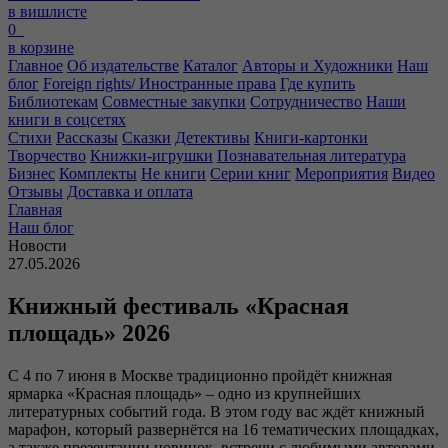
в вишлисте
0
в корзине
Главное
Об издательстве
Каталог
Авторы и Художники
Наш
блог
Foreign rights/ Иностранные права
Где купить
Библиотекам
Совместные закупки
Сотрудничество
Наши
книги в соцсетях
Стихи
Рассказы
Сказки
Детективы
Книги-картонки
Творчество
Книжки-игрушки
Познавательная литература
Бизнес
Комплекты
Не книги
Серии книг
Мероприятия
Видео
Отзывы
Доставка и оплата
Главная
Наш блог
Новости
27.05.2026
Книжный фестиваль «‎Красная
площадь» 2026
С 4 по 7 июня в Москве традиционно пройдёт книжная
ярмарка «Красная площадь» – одно из крупнейших
литературных событий года. В этом году вас ждёт книжный
марафон, который развернётся на 16 тематических площадках,
а также презентации новинок, встречи с любимыми авторами,