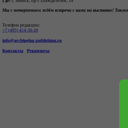
Где:
г. Минск, пр-т Победителей, 14
Мы с нетерпением ждём встречи с вами на выставке! Также
Телефон редакции:
+7 (495) 414-30-20
info@archipelag-publishing.ru
Контакты
Реквизиты