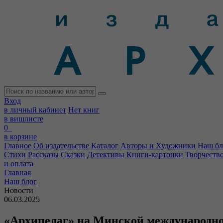
Вход
в личный кабинет
Нет книг
в вишлисте
0
в корзине
Главное
Об издательстве
Каталог
Авторы и Художники
Наш бл
Стихи
Рассказы
Сказки
Детективы
Книги-картонки
Творчеств
и оплата
Главная
Наш блог
Новости
06.03.2025
«Архипелаг» на Минской международн