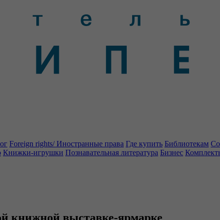
ог
Foreign rights/ Иностранные права
Где купить
Библиотекам
Со
о
Книжки-игрушки
Познавательная литература
Бизнес
Комплект
ой книжной выставке-ярмарке