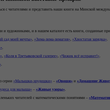
ься с читателями и представить наши книги на Минской междуна
и и художниками, и в нашем каталоге есть книги, созданные при
й сад моей мечты»
,
«Зима-зима-зимагия»
,
«Хвостатая зарядка»
.
!»
.
т»
,
«Коля в Третьяковской галерее»
,
«Чижик всё исправит!»
.
»
.
з серии
«Малышки-эрудишки»
–
«Овощи»
и
«Домашние Живо
удеса для малыша»
–
«Живые узоры»
.
аленьких читателей с математическими понятиями –
«Математик