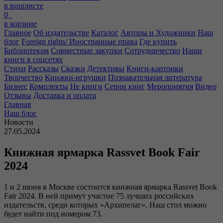
в вишлисте
0
в корзине
Главное
Об издательстве
Каталог
Авторы и Художники
Наш
блог
Foreign rights/ Иностранные права
Где купить
Библиотекам
Совместные закупки
Сотрудничество
Наши
книги в соцсетях
Стихи
Рассказы
Сказки
Детективы
Книги-картонки
Творчество
Книжки-игрушки
Познавательная литература
Бизнес
Комплекты
Не книги
Серии книг
Мероприятия
Видео
Отзывы
Доставка и оплата
Главная
Наш блог
Новости
27.05.2024
Книжная ярмарка Rassvet Book Fair
2024
1 и 2 июня в Москве состоится книжная ярмарка Rassvet Book
Fair 2024. В ней примут участие 75 лучших российских
издательств, среди которых «Архипелаг». Наш стол можно
будет найти под номером 73.