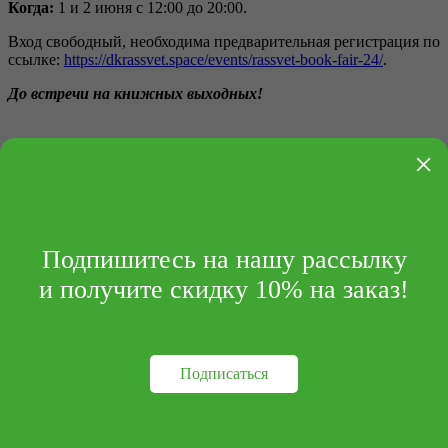
Когда:
1 и 2 июня с 12:00 до 20:00.
Вход свободный, необходима предварительная регистрация по
ссылке:
https://dkrassvet.space/events/rassvet-book-fair-24/
.
До встречи на книжных выходных!
Телефон редакции:
×
+7 (495) 414-30-20
info@archipelag-publishing.ru
Контакты
Реквизиты
Подпишитесь на нашу рассылку
и получите скидку 10% на заказ!
Подписаться