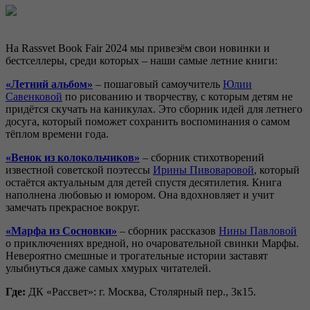
На Rassvet Book Fair 2024 мы привезём свои новинки и
бестселлеры, среди которых – наши самые летние книги:
«Летний альбом»
– пошаговый самоучитель
Юлии
Савенковой
по рисованию и творчеству, с которым детям не
придётся скучать на каникулах. Это сборник идей для летнего
досуга, который поможет сохранить воспоминания о самом
тёплом времени года.
«Венок из колокольчиков»
– сборник стихотворений
известной советской поэтессы
Ирины Пивоваровой
, который
остаётся актуальным для детей спустя десятилетия. Книга
наполнена любовью и юмором. Она вдохновляет и учит
замечать прекрасное вокруг.
«Марфа из Сосновки»
– сборник рассказов
Нины Павловой
о приключениях вредной, но очаровательной свинки Марфы.
Невероятно смешные и трогательные истории заставят
улыбнуться даже самых хмурых читателей.
Где:
ДК «Рассвет»: г. Москва, Столярный пер., 3к15.