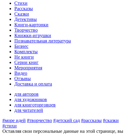
Стихи
Рассказы
Сказки
Детективы
Книги-картонки
Творчество
Книжки-игрушки
Познавательная литература
Бизнес
Комплекты
Не книги
Серии книг
Мероприятия
Видео
Отзывы
Доставка и оплата
для авторов
для художников
для книготорговцев
для читателей
#море идей
#творчество
#детский сад
#рассказы
#сказки
#стихи
Оставляя свои персональные данные на этой странице, вы