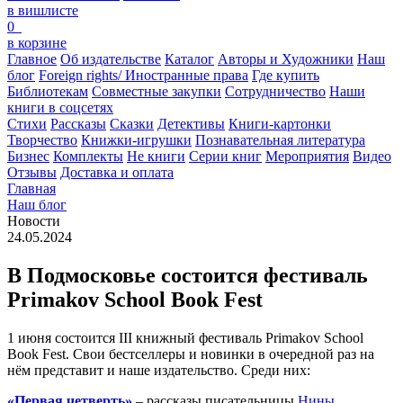
в вишлисте
0
в корзине
Главное
Об издательстве
Каталог
Авторы и Художники
Наш
блог
Foreign rights/ Иностранные права
Где купить
Библиотекам
Совместные закупки
Сотрудничество
Наши
книги в соцсетях
Стихи
Рассказы
Сказки
Детективы
Книги-картонки
Творчество
Книжки-игрушки
Познавательная литература
Бизнес
Комплекты
Не книги
Серии книг
Мероприятия
Видео
Отзывы
Доставка и оплата
Главная
Наш блог
Новости
24.05.2024
В Подмосковье состоится фестиваль
Primakov School Book Fest
1 июня состоится III книжный фестиваль Primakov School
Book Fest. Свои бестселлеры и новинки в очередной раз на
нём представит и наше издательство. Среди них:
«Первая четверть»
– рассказы писательницы
Нины