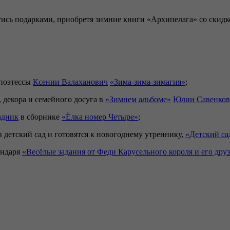
ись подарками, приобретя зимние книги «Архипелага» со скидк
 поэтессы
Ксении
Валаханович
«Зима-зима-
зимагия
»
;
 декора и семейного досуга в
«Зимнем альбоме»
Юлии Савенков
адник
в сборнике
«Ёлка номер
Ч
етыре»
;
 детский сад и готовятся к новогоднему утреннику,
«Детский са
ендаря
«Весёлые задания от Феди Карусельного короля и его дру