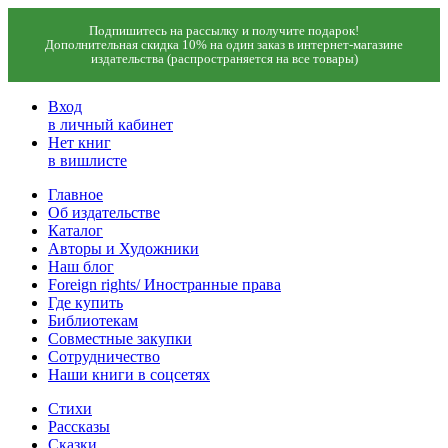
Подпишитесь на рассылку и получите подарок!
Дополнительная скидка 10% на один заказ в интернет-магазине
издательства (распространяется на все товары)
Вход
в личный кабинет
Нет книг
в вишлисте
Главное
Об издательстве
Каталог
Авторы и Художники
Наш блог
Foreign rights/ Иностранные права
Где купить
Библиотекам
Совместные закупки
Сотрудничество
Наши книги в соцсетях
Стихи
Рассказы
Сказки