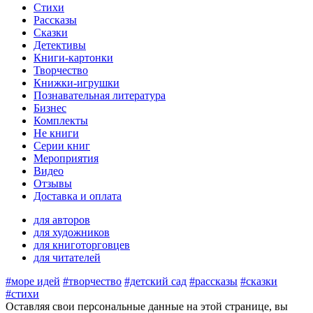
Стихи
Рассказы
Сказки
Детективы
Книги-картонки
Творчество
Книжки-игрушки
Познавательная литература
Бизнес
Комплекты
Не книги
Серии книг
Мероприятия
Видео
Отзывы
Доставка и оплата
для авторов
для художников
для книготорговцев
для читателей
#море идей
#творчество
#детский сад
#рассказы
#сказки
#стихи
Оставляя свои персональные данные на этой странице, вы