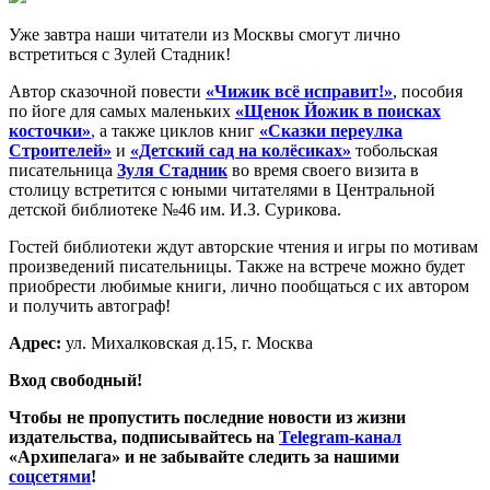
Уже завтра наши читатели из Москвы смогут лично
встретиться с Зулей Стадник!
Автор сказочной повести
«Чижик всё исправит!»
, пособия
по йоге для самых маленьких
«Щенок Йожик в поисках
косточки»
,
а также циклов книг
«Сказки переулка
Строителей»
и
«Детский сад на колёсиках»
тобольская
писательница
Зуля Стадник
во время своего визита в
столицу встретится с юными читателями в Центральной
детской библиотеке №46 им. И.З. Сурикова.
Гостей библиотеки ждут авторские чтения и игры по мотивам
произведений писательницы. Также на встрече можно будет
приобрести любимые книги, лично пообщаться с их автором
и получить автограф!
Адрес:
ул. Михалковская д.15, г. Москва
Вход свободный!
Чтобы не пропустить последние новости из жизни
издательства, подписывайтесь на
Telegram-канал
«Архипелага» и не забывайте следить за нашими
соцсетями
!