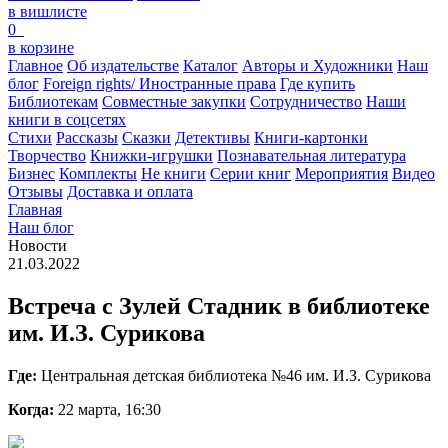
в вишлисте
0
в корзине
Главное
Об издательстве
Каталог
Авторы и Художники
Наш
блог
Foreign rights/ Иностранные права
Где купить
Библиотекам
Совместные закупки
Сотрудничество
Наши
книги в соцсетях
Стихи
Рассказы
Сказки
Детективы
Книги-картонки
Творчество
Книжки-игрушки
Познавательная литература
Бизнес
Комплекты
Не книги
Серии книг
Мероприятия
Видео
Отзывы
Доставка и оплата
Главная
Наш блог
Новости
21.03.2022
Встреча с Зулей Стадник в библиотеке
им. И.З. Сурикова
Где:
Центральная детская библиотека №46 им. И.З. Сурикова
Когда:
22 марта, 16:30